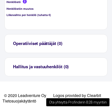
Henkilöstö
Henkilöstön muutos
Liikevaihto per henkilö (tuhatta €)
Operatiiviset päättäjät (0)
Hallitus ja vastuuhenkilöt (0)
© 2020 Leadventure Oy
Logos provided by Clearbit
Tietosuojakäytäntö
Ota yhteyttä Profinderin B2B myyntiin