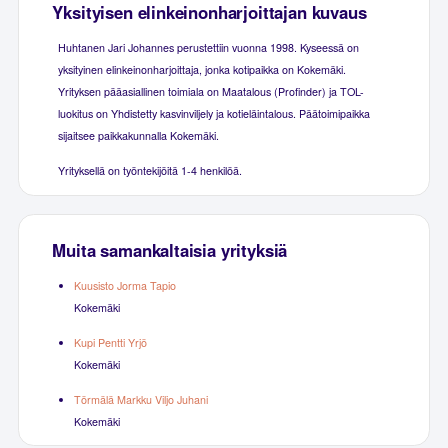
Yksityisen elinkeinonharjoittajan kuvaus
Huhtanen Jari Johannes perustettiin vuonna 1998. Kyseessä on
yksityinen elinkeinonharjoittaja, jonka kotipaikka on Kokemäki.
Yrityksen pääasiallinen toimiala on Maatalous (Profinder) ja TOL-
luokitus on Yhdistetty kasvinviljely ja kotieläintalous. Päätoimipaikka
sijaitsee paikkakunnalla Kokemäki.
Yrityksellä on työntekijöitä 1-4 henkilöä.
Muita samankaltaisia yrityksiä
Kuusisto Jorma Tapio
Kokemäki
Kupi Pentti Yrjö
Kokemäki
Törmälä Markku Viljo Juhani
Kokemäki