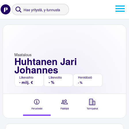
Maatalous
Huhtanen Jari
Johannes
Liikevaihto
Liikevoitto
Henkilöstö
- milj. €
- %
- %
Perustiedot
Päättäjät
Toimipaikat