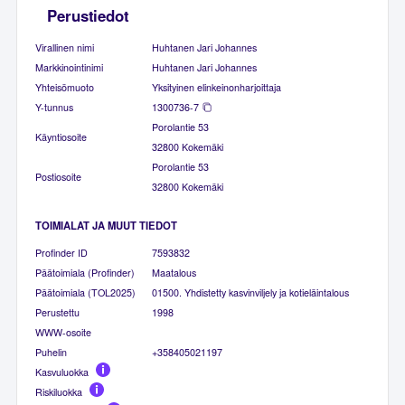
Perustiedot
Virallinen nimi
Huhtanen Jari Johannes
Markkinointinimi
Huhtanen Jari Johannes
Yhteisömuoto
Yksityinen elinkeinonharjoittaja
Y-tunnus
1300736-7
Porolantie 53
Käyntiosoite
32800 Kokemäki
Porolantie 53
Postiosoite
32800 Kokemäki
TOIMIALAT JA MUUT TIEDOT
Profinder ID
7593832
Päätoimiala (Profinder)
Maatalous
Päätoimiala (TOL2025)
01500. Yhdistetty kasvinviljely ja kotieläintalous
Perustettu
1998
WWW-osoite
Puhelin
+358405021197
Kasvuluokka
Riskiluokka