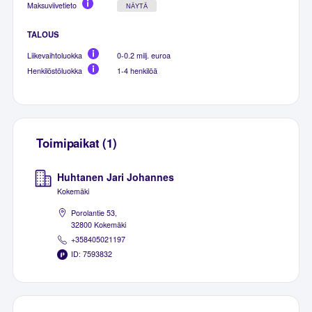
Maksuviivetieto
NÄYTÄ
TALOUS
Liikevaihtoluokka
0-0.2 milj. euroa
Henkilöstöluokka
1-4 henkilöä
Toimipaikat (1)
Huhtanen Jari Johannes
Kokemäki
Porolantie 53,
32800 Kokemäki
+358405021197
ID: 7593832