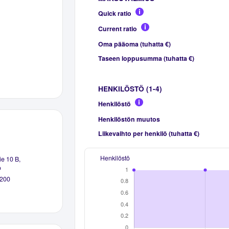
Quick ratio
Current ratio
Oma pääoma (tuhatta €)
Taseen loppusumma (tuhatta €)
HENKILÖSTÖ (1-4)
Henkilöstö
Henkilöstön muutos
Liikevaihto per henkilö (tuhatta €)
Henkilöstö
e 10 B,
o
200