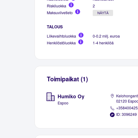
Riskiluokka
2
Maksuviivetieto
NÄYTÄ
TALOUS
Liikevaihtoluokka
0-0.2 milj. euroa
Henkilöstöluokka
1-4 henkilöä
Toimipaikat (1)
Humiko Oy
Kelohonganti
02120 Espo
Espoo
+358400425
ID: 3096249