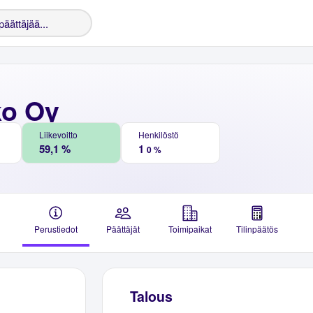
o Oy
Liikevoitto
Henkilöstö
59,1 %
1
0 %
Perustiedot
Päättäjät
Toimipaikat
Tilinpäätös
Talous