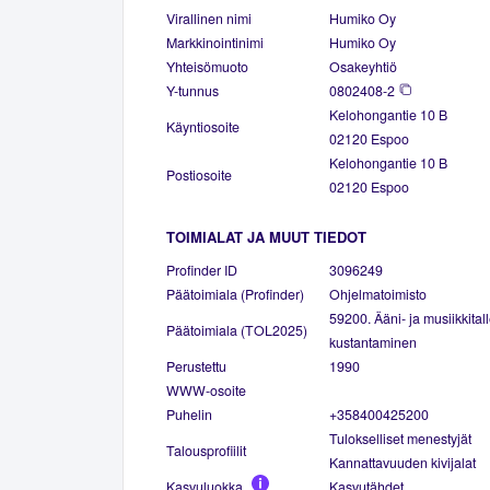
Virallinen nimi
Humiko Oy
Markkinointinimi
Humiko Oy
Yhteisömuoto
Osakeyhtiö
Y-tunnus
0802408-2
Kelohongantie 10 B
Käyntiosoite
02120 Espoo
Kelohongantie 10 B
Postiosoite
02120 Espoo
TOIMIALAT JA MUUT TIEDOT
Profinder ID
3096249
Päätoimiala (Profinder)
Ohjelmatoimisto
59200. Ääni- ja musiikkital
Päätoimiala (TOL2025)
kustantaminen
Perustettu
1990
WWW-osoite
Puhelin
+358400425200
Tulokselliset menestyjät
Talousprofiilit
Kannattavuuden kivijalat
Kasvuluokka
Kasvutähdet