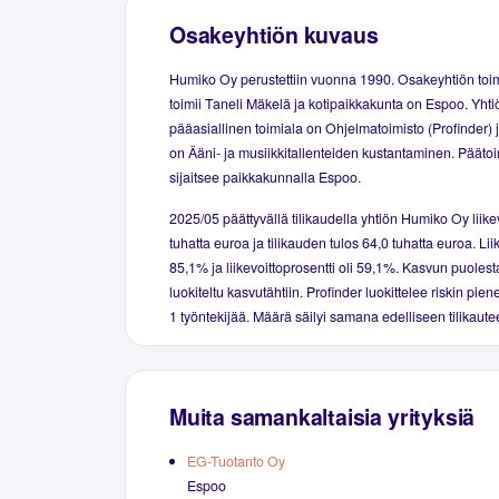
Osakeyhtiön kuvaus
Humiko Oy perustettiin vuonna 1990. Osakeyhtiön toi
toimii Taneli Mäkelä ja kotipaikkakunta on Espoo. Yhti
pääasiallinen toimiala on Ohjelmatoimisto (Profinder) 
on Ääni- ja musiikkitallenteiden kustantaminen. Pääto
sijaitsee paikkakunnalla Espoo.
2025/05 päättyvällä tilikaudella yhtiön Humiko Oy liike
tuhatta euroa ja tilikauden tulos 64,0 tuhatta euroa. Li
85,1% ja liikevoittoprosentti oli 59,1%. Kasvun puolest
luokiteltu kasvutähtiin. Profinder luokittelee riskin pien
1 työntekijää. Määrä säilyi samana edelliseen tilikaute
Muita samankaltaisia yrityksiä
EG-Tuotanto Oy
Espoo