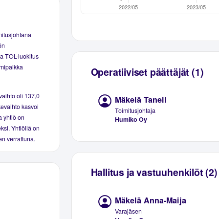
mitusjohtana
ön
ja TOL-luokitus
imipaikka
Operatiiviset päättäjät (1)
vaihto oli 137,0
Mäkelä Taneli
ikevaihto kasvoi
Toimitusjohtaja
a yhtiö on
Humiko Oy
eksi. Yhtiöllä on
en verrattuna.
Hallitus ja vastuuhenkilöt (2)
Mäkelä Anna-Maija
Varajäsen