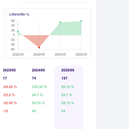
Liikevoitto-%
2023/05
2024/05
2025/05
17
74
137
-69.80 %
335.30 %
85.10 %
-23.5 %
54.7 %
59.1 %
-52.90 %
54.70 %
59.10 %
-10
40
64