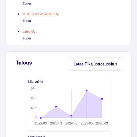
Turku
MDD Terveyspalvelut Oy
Turku
Jatec Oy
Turku
Talous
Lataa Pikaluottosuositus
Liikevaihto
Liikevoitto-%