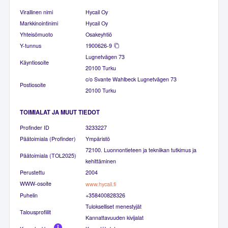
Virallinen nimi
Hycail Oy
Markkinointinimi
Hycail Oy
Yhteisömuoto
Osakeyhtiö
Y-tunnus
1900626-9
Lugnetvägen 73
Käyntiosoite
20100 Turku
c/o Svante Wahlbeck Lugnetvägen 73
Postiosoite
20100 Turku
TOIMIALAT JA MUUT TIEDOT
Profinder ID
3233227
Päätoimiala (Profinder)
Ympäristö
72100. Luonnontieteen ja tekniikan tutkimus ja
Päätoimiala (TOL2025)
kehittäminen
Perustettu
2004
WWW-osoite
www.hycail.fi
Puhelin
+358400828326
Tulokselliset menestyjät
Talousprofiilit
Kannattavuuden kivijalat