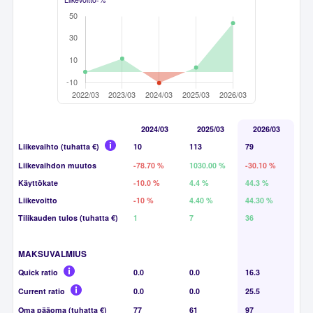
2024/03
2025/03
2026/03
Liikevaihto (tuhatta €)
10
113
79
Liikevaihdon muutos
-78.70 %
1030.00 %
-30.10 %
Käyttökate
-10.0 %
4.4 %
44.3 %
Liikevoitto
-10 %
4.40 %
44.30 %
Tilikauden tulos (tuhatta €)
1
7
36
MAKSUVALMIUS
Quick ratio
0.0
0.0
16.3
Current ratio
0.0
0.0
25.5
Oma pääoma (tuhatta €)
77
61
97