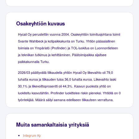
Osakeyhtiön kuvaus
Hycail Oy perustettiin vuonna 2004. Osakeyhtiön toimitusjohtana toimii
Svante Wahlbeck ja kotipaikkakunta on Turku. Yhtiön pääasiallinen
toimiala on Ympäristö (Profinder) ja TOL-luokitus on Luonnontieteen
ja tekniikan tutkimus ja kehittäminen. Päätoimipaikka sijaitsee
paikkakunnalla Turku.
2026/03 päättyvällä tilikaudella yhtiön Hycail Oy liikevaihto oli 79,0
tuhatta euroa ja tilikauden tulos 36,0 tuhatta euroa. Liikevaihto laski
30,1% ja liikevoittoprosentti oli 44,3%. Kasvun puolesta yhtiö on
luokiteltu kasvutähtiin. Profinder luokittelee riskin pieneksi. Yhtiöllä on 0
työntekijää. Määrä säilyi samana edelliseen tilikauteen verrattuna.
Muita samankaltaisia yrityksiä
Integrum Ky