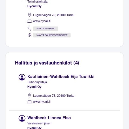
Toimitusjohtaja
Hycail Oy
Lugnetvägen 73, 20100 Turku
www.hycail.fi
NÄYTÄ NUMERO
NÄYTÄ SÄHKÖPOSTIOSOITE
Hallitus ja vastuuhenkilöt (4)
Kautiainen-Wahlbeck Eija Tuulikki
Puheenjohtaja
Hycail Oy
Lugnetvägen 73, 20100 Turku
www.hycail.fi
Wahlbeck Linnea Elsa
Varsinainen jäsen
Hycail Oy