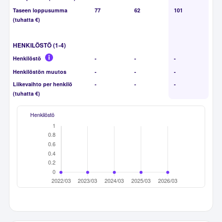
Taseen loppusumma
77
62
101
(tuhatta €)
HENKILÖSTÖ (1-4)
Henkilöstö
-
-
-
Henkilöstön muutos
-
-
-
Liikevaihto per henkilö
-
-
-
(tuhatta €)
Henkilöstö