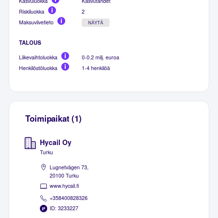
Kasvuluokka
Kasvutähdet
Riskiluokka
2
Maksuviivetieto
NÄYTÄ
TALOUS
Liikevaihtoluokka
0-0.2 milj. euroa
Henkilöstöluokka
1-4 henkilöä
Toimipaikat (1)
Hycail Oy
Turku
Lugnetvägen 73,
20100 Turku
www.hycail.fi
+358400828326
ID: 3233227