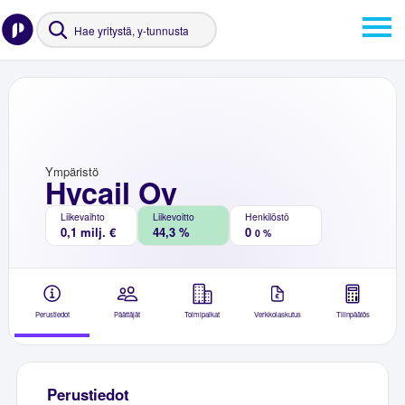
Ympäristö
Hycail Oy
Liikevaihto
Liikevoitto
Henkilöstö
0,1 milj. €
44,3 %
0
0 %
Perustiedot
Päättäjät
Toimipaikat
Verkkolaskutus
Tilinpäätös
Perustiedot