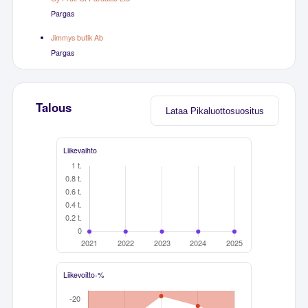
Pargas
Jimmys butik Ab
Pargas
Talous
Lataa Pikaluottosuositus
Liikevaihto
Liikevoitto-%