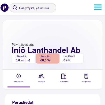
Päivittäistavarat
Iniö Lanthandel Ab
Liikevaihto
Liikevoitto
Henkilöstö
0,0 milj. €
-60,0 %
0
0 %
Perustiedot
Päättäjät
Toimipaikat
Tilinpäätös
Perustiedot