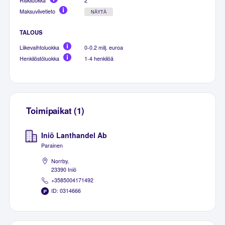
Riskiluokka
2
Maksuviivetieto
NÄYTÄ
TALOUS
Liikevaihtoluokka
0-0.2 milj. euroa
Henkilöstöluokka
1-4 henkilöä
Toimipaikat (1)
Iniö Lanthandel Ab
Parainen
Norrby,
23390 Iniö
+3585004171492
ID: 0314666