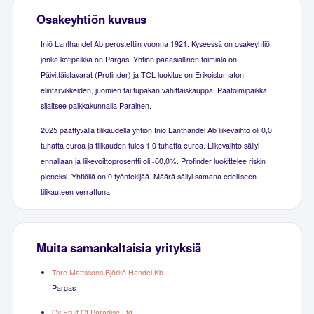
Osakeyhtiön kuvaus
Iniö Lanthandel Ab perustettiin vuonna 1921. Kyseessä on osakeyhtiö,
jonka kotipaikka on Pargas. Yhtiön pääasiallinen toimiala on
Päivittäistavarat (Profinder) ja TOL-luokitus on Erikoistumaton
elintarvikkeiden, juomien tai tupakan vähittäiskauppa. Päätoimipaikka
sijaitsee paikkakunnalla Parainen.
2025 päättyvällä tilikaudella yhtiön Iniö Lanthandel Ab liikevaihto oli 0,0
tuhatta euroa ja tilikauden tulos 1,0 tuhatta euroa. Liikevaihto säilyi
ennallaan ja liikevoittoprosentti oli -60,0%. Profinder luokittelee riskin
pieneksi. Yhtiöllä on 0 työntekijää. Määrä säilyi samana edelliseen
tilikauteen verrattuna.
Muita samankaltaisia yrityksiä
Tore Mattssons Björkö Handel Kb
Pargas
Oy Fruit Of Paradise Ltd