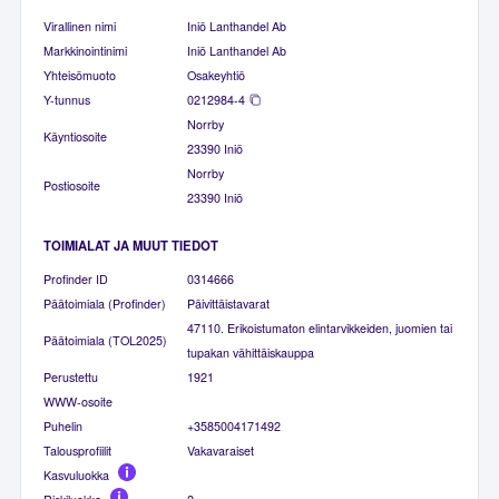
Virallinen nimi
Iniö Lanthandel Ab
Markkinointinimi
Iniö Lanthandel Ab
Yhteisömuoto
Osakeyhtiö
Y-tunnus
0212984-4
Norrby
Käyntiosoite
23390 Iniö
Norrby
Postiosoite
23390 Iniö
TOIMIALAT JA MUUT TIEDOT
Profinder ID
0314666
Päätoimiala (Profinder)
Päivittäistavarat
47110. Erikoistumaton elintarvikkeiden, juomien tai
Päätoimiala (TOL2025)
tupakan vähittäiskauppa
Perustettu
1921
WWW-osoite
Puhelin
+3585004171492
Talousprofiilit
Vakavaraiset
Kasvuluokka