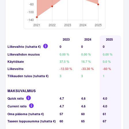
2023
2024
2025
Liikevaihto (tuhatta €)
0
0
0
Liikevaihdon muutos
0.00 %
0.00 %
0.00 %
Käyttökate
37.5 %
16.7 %
0.0 %
Liikevoitto
-12.50 %
-33.30 %
-60 %
Tilikauden tulos (tuhatta €)
3
3
1
MAKSUVALMIUS
Quick ratio
4.7
4.6
4.0
Current ratio
4.7
4.6
4.0
Oma pääoma (tuhatta €)
57
60
61
Taseen loppusumma (tuhatta €)
60
65
67