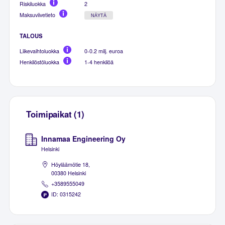
Riskiluokka
2
Maksuviivetieto
NÄYTÄ
TALOUS
Liikevaihtoluokka
0-0.2 milj. euroa
Henkilöstöluokka
1-4 henkilöä
Toimipaikat (1)
Innamaa Engineering Oy
Helsinki
Höyläämötie 18,
00380 Helsinki
+3589555049
ID: 0315242