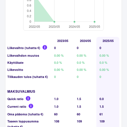
2023/05
2024/05
2025/05
Liikevaihto (tuhatta €)
0
0
0
Liikevaihdon muutos
0.00 %
0.00 %
0.00 %
Käyttökate
0.0 %
0.0 %
0.0 %
Liikevoitto
0.00 %
0.00 %
0.00 %
Tilikauden tulos (tuhatta €)
0
0
0
MAKSUVALMIUS
Quick ratio
1.0
1.5
0.0
Current ratio
1.0
1.5
1.5
Oma pääoma (tuhatta €)
60
60
61
Taseen loppusumma
108
109
109
(tuhatta €)