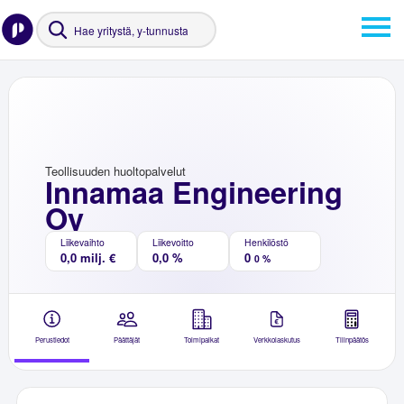
Teollisuuden huoltopalvelut
Innamaa Engineering
Oy
Liikevaihto
Liikevoitto
Henkilöstö
0,0 milj. €
0,0 %
0
0 %
Perustiedot
Päättäjät
Toimipaikat
Verkkolaskutus
Tilinpäätös