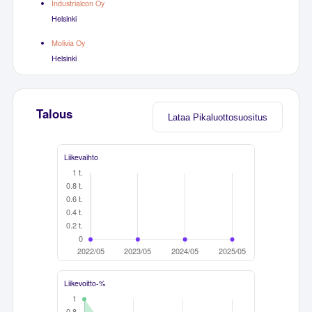
Industrialcon Oy
Helsinki
Molivia Oy
Helsinki
Talous
Lataa Pikaluottosuositus
Liikevaihto
Liikevoitto-%