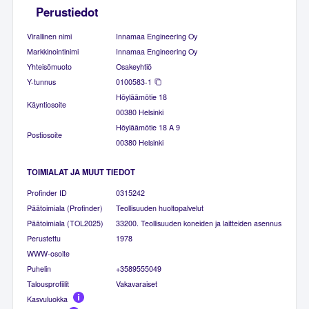
Perustiedot
Virallinen nimi
Innamaa Engineering Oy
Markkinointinimi
Innamaa Engineering Oy
Yhteisömuoto
Osakeyhtiö
Y-tunnus
0100583-1
Höyläämötie 18
Käyntiosoite
00380 Helsinki
Höyläämötie 18 A 9
Postiosoite
00380 Helsinki
TOIMIALAT JA MUUT TIEDOT
Profinder ID
0315242
Päätoimiala (Profinder)
Teollisuuden huoltopalvelut
Päätoimiala (TOL2025)
33200. Teollisuuden koneiden ja laitteiden asennus
Perustettu
1978
WWW-osoite
Puhelin
+3589555049
Talousprofiilit
Vakavaraiset
Kasvuluokka