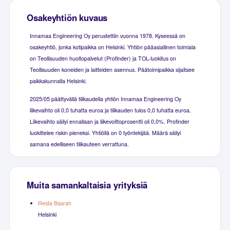
Osakeyhtiön kuvaus
Innamaa Engineering Oy perustettiin vuonna 1978. Kyseessä on
osakeyhtiö, jonka kotipaikka on Helsinki. Yhtiön pääasiallinen toimiala
on Teollisuuden huoltopalvelut (Profinder) ja TOL-luokitus on
Teollisuuden koneiden ja laitteiden asennus. Päätoimipaikka sijaitsee
paikkakunnalla Helsinki.
2025/05 päättyvällä tilikaudella yhtiön Innamaa Engineering Oy
liikevaihto oli 0,0 tuhatta euroa ja tilikauden tulos 0,0 tuhatta euroa.
Liikevaihto säilyi ennallaan ja liikevoittoprosentti oli 0,0%. Profinder
luokittelee riskin pieneksi. Yhtiöllä on 0 työntekijää. Määrä säilyi
samana edelliseen tilikauteen verrattuna.
Muita samankaltaisia yrityksiä
Resta Basrah
Helsinki