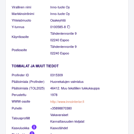
Virallinen nimi
Inno-tuote Oy
Markkinointinimi
Inno-tuote Oy
Yhteisömuoto
Osakeyhtiö
Y-tunnus
0100585-8
Tähdenlennontie 9
Käyntiosoite
02240 Espoo
Tähdenlennontie 9
Postiosoite
02240 Espoo
TOIMIALAT JA MUUT TIEDOT
Profinder ID
0315309
Päätoimiala (Profinder)
Huonekalujen valmistus
Päätoimiala (TOL2025)
46412. Muu tekstiilien tukkukauppa
Perustettu
1978
WWW-osoite
http://www.innointerior.fi
Puhelin
+35898870380
Vakavaraiset
Talousprofiilit
Kannattavuuden kivijalat
Kasvuluokka
Kasvutähdet