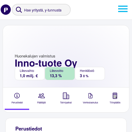
Huonekalujen valmistus
Inno-tuote Oy
Liikevaihto
Liikevoitto
Henkilöstö
1,0 milj. €
13,3 %
3
0 %
Perustiedot
Päättäjät
Toimipaikat
Verkkolaskutus
Tilinpäätös
Perustiedot