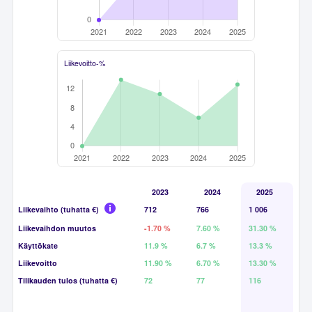
Liikevoitto-%
2023
2024
2025
Liikevaihto (tuhatta €)
712
766
1 006
Liikevaihdon muutos
-1.70 %
7.60 %
31.30 %
Käyttökate
11.9 %
6.7 %
13.3 %
Liikevoitto
11.90 %
6.70 %
13.30 %
Tilikauden tulos (tuhatta €)
72
77
116