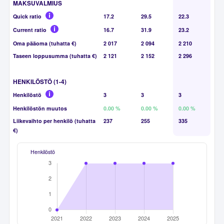
MAKSUVALMIUS
Quick ratio
17.2
29.5
22.3
Current ratio
16.7
31.9
23.2
Oma pääoma (tuhatta €)
2 017
2 094
2 210
Taseen loppusumma (tuhatta €)
2 121
2 152
2 296
HENKILÖSTÖ (1-4)
Henkilöstö
3
3
3
Henkilöstön muutos
0.00 %
0.00 %
0.00 %
Liikevaihto per henkilö (tuhatta
237
255
335
€)
Henkilöstö