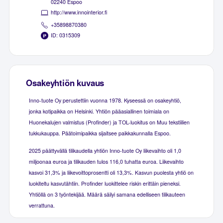
02240 Espoo
http://www.innointerior.fi
+35898870380
ID: 0315309
Osakeyhtiön kuvaus
Inno-tuote Oy perustettiin vuonna 1978. Kyseessä on osakeyhtiö,
jonka kotipaikka on Helsinki. Yhtiön pääasiallinen toimiala on
Huonekalujen valmistus (Profinder) ja TOL-luokitus on Muu tekstiilien
tukkukauppa. Päätoimipaikka sijaitsee paikkakunnalla Espoo.
2025 päättyvällä tilikaudella yhtiön Inno-tuote Oy liikevaihto oli 1,0
miljoonaa euroa ja tilikauden tulos 116,0 tuhatta euroa. Liikevaihto
kasvoi 31,3% ja liikevoittoprosentti oli 13,3%. Kasvun puolesta yhtiö on
luokiteltu kasvutähtiin. Profinder luokittelee riskin erittäin pieneksi.
Yhtiöllä on 3 työntekijää. Määrä säilyi samana edelliseen tilikauteen
verrattuna.