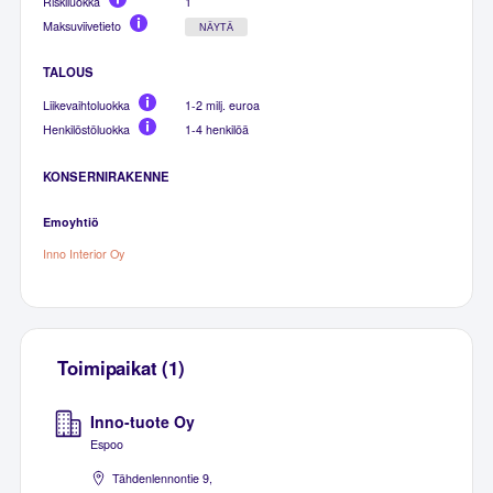
Riskiluokka
1
Maksuviivetieto
NÄYTÄ
TALOUS
Liikevaihtoluokka
1-2 milj. euroa
Henkilöstöluokka
1-4 henkilöä
KONSERNIRAKENNE
Emoyhtiö
Inno Interior Oy
Toimipaikat (1)
Inno-tuote Oy
Espoo
Tähdenlennontie 9,