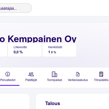
sto Kemppainen Oy
Liikevoitto
Henkilöstö
0,0 %
1
0 %
Perustiedot
Päättäjät
Toimipaikat
Verkkolaskutus
Tilinpäätös
Talous