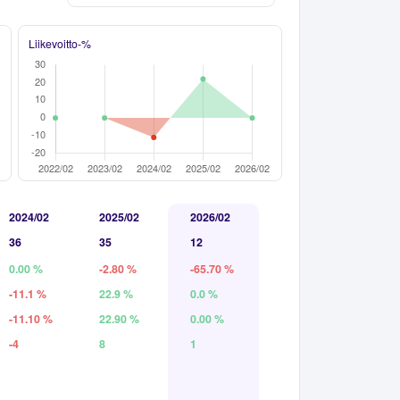
Liikevoitto-%
2024/02
2025/02
2026/02
36
35
12
0.00 %
-2.80 %
-65.70 %
-11.1 %
22.9 %
0.0 %
-11.10 %
22.90 %
0.00 %
-4
8
1