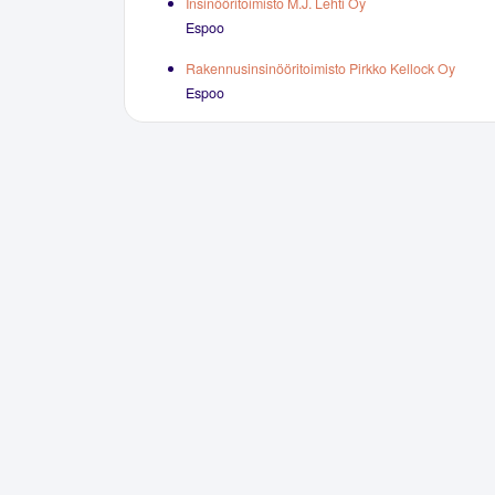
Insinööritoimisto M.J. Lehti Oy
Espoo
Rakennusinsinööritoimisto Pirkko Kellock Oy
Espoo