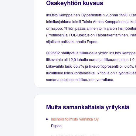
Osakeyhtiön kuvaus
Ins.tsto Kemppainen Oy perustettiin vuonna 1990. Os
toimitusjohtana toimii Taisto Armas Kemppainen ja kot
on Espoo. Yhtiön pääasiallinen toimiala on Insinööritoi
(Profinder) ja TOL-luokitus on Talonrakentaminen. Pä
sijaitsee paikkakunnalla Espoo.
2026/02 päättyvällä tilikaudella yhtiön Ins.tsto Kempp
liikevaihto oli 12,0 tuhatta euroa ja tilikauden tulos 1,0
Liikevaihto laski 65,7% ja liikevoittoprosentti oli 0,0%.
luokittelee riskin kohtalaiseksi. Yhtiöllä on 1 työntekijä
samana edelliseen tilikauteen verrattuna.
Muita samankaltaisia yrityksiä
Insinööritoimisto Vainikka Oy
Espoo