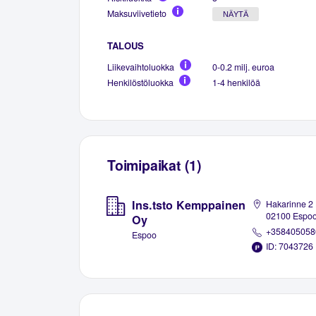
Maksuviivetieto
NÄYTÄ
TALOUS
Liikevaihtoluokka
0-0.2 milj. euroa
Henkilöstöluokka
1-4 henkilöä
Toimipaikat (1)
Ins.tsto Kemppainen
Hakarinne 2 
02100 Espo
Oy
+358405058
Espoo
ID: 7043726