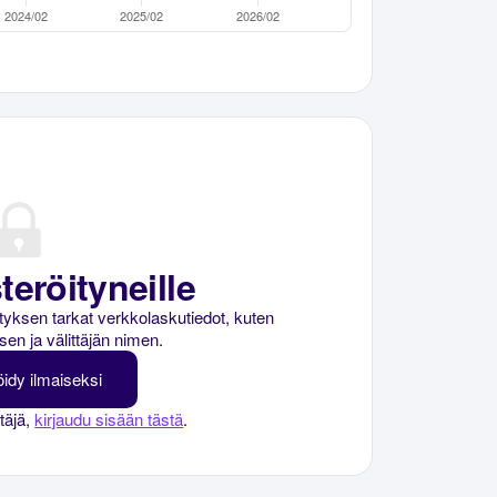
teröityneille
rityksen tarkat verkkolaskutiedot, kuten
sen ja välittäjän nimen.
öidy ilmaiseksi
ttäjä,
kirjaudu sisään tästä
.