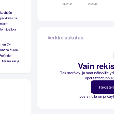
akeyhtiön
ipaikkakunta
mistot
ätoimipaikka
Verkkolaskutus
ainen Oy
 tuhatta euroa.
 Profinder
ä. Määrä säilyi
Vain rekis
Rekisteröidy, ja saat näkyville y
operaattoritunnuk
Rekister
Jos sinulla on jo käy