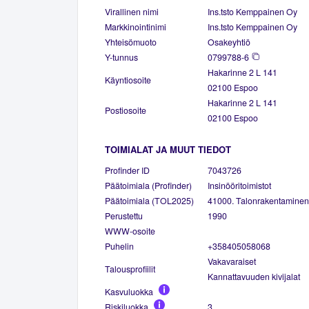
Virallinen nimi
Ins.tsto Kemppainen Oy
Markkinointinimi
Ins.tsto Kemppainen Oy
Yhteisömuoto
Osakeyhtiö
Y-tunnus
0799788-6
Hakarinne 2 L 141
Käyntiosoite
02100 Espoo
Hakarinne 2 L 141
Postiosoite
02100 Espoo
TOIMIALAT JA MUUT TIEDOT
Profinder ID
7043726
Päätoimiala (Profinder)
Insinööritoimistot
Päätoimiala (TOL2025)
41000. Talonrakentaminen
Perustettu
1990
WWW-osoite
Puhelin
+358405058068
Vakavaraiset
Talousprofiilit
Kannattavuuden kivijalat
Kasvuluokka
Riskiluokka
3