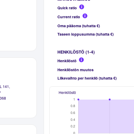
Quick ratio
Current ratio
Oma pääoma (tuhatta €)
Taseen loppusumma (tuhatta €)
HENKILÖSTÖ (1-4)
Henkilöstö
Henkilöstön muutos
Liikevaihto per henkilö (tuhatta €)
L 141,
o
Henkilöstö
068