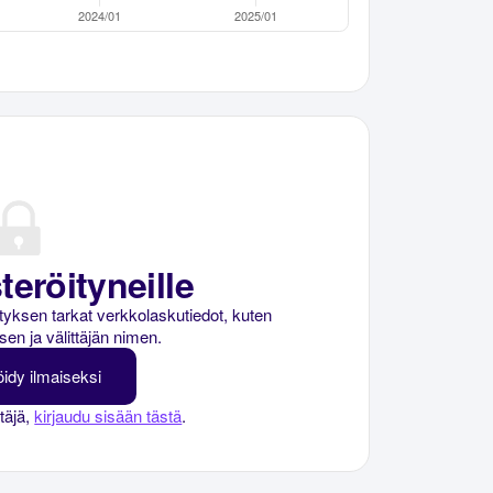
teröityneille
rityksen tarkat verkkolaskutiedot, kuten
sen ja välittäjän nimen.
öidy ilmaiseksi
ttäjä,
kirjaudu sisään tästä
.