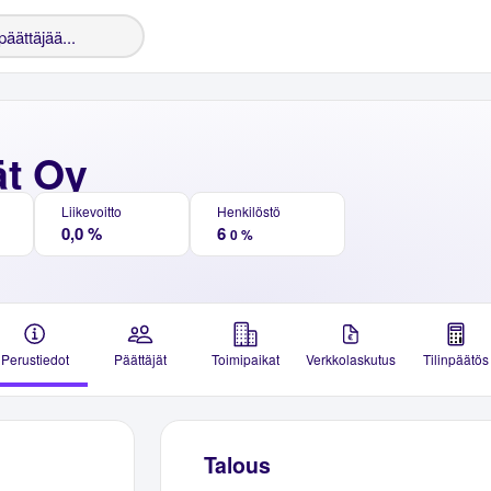
ät Oy
Liikevoitto
Henkilöstö
0,0 %
6
0 %
Perustiedot
Päättäjät
Toimipaikat
Verkkolaskutus
Tilinpäätös
Talous