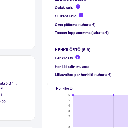
Quick ratio
Current ratio
Oma pääoma (tuhatta €)
Taseen loppusumma (tuhatta €)
HENKILÖSTÖ (5-9)
Henkilöstö
Henkilöstön muutos
Liikevaihto per henkilö (tuhatta €)
tu 5 B 14,
ki
Henkilöstö
fi
400