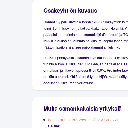
Osakeyhtiön kuvaus
Isännät Oy perustettiin vuonna 1978. Osakeyhtiön toi
toimii Tomi Tuovinen ja kotipaikkakunta on Helsinki. Y
pääasiallinen toimiala on Isännöitsijä (Profinder) ja T
Muu kiinteistöalan toiminta palkkio- tai sopimusperuste
Päätoimipaikka sijaitsee paikkakunnalla Helsinki.
2025/01 päättyvällä tilikaudella yhtiön Isännät Oy liikev
tuhatta euroa ja tilikauden tulos -66,0 tuhatta euroa. Lii
ennallaan ja liikevoittoprosentti oli 0,0%. Profinder luok
erittäin pieneksi. Yhtiöllä on 6 työntekijää. Määrä säil
edelliseen tilikauteen verrattuna.
Muita samankaltaisia yrityksiä
Isännöitsijätoimisto Westerstråhle & Co Oy Ab
Helsinki