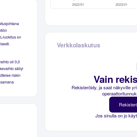
mitusjohtana
htiön
OL-luokitus on
Verkkolaskutus
isesti.
aihto oli 0,0
kevaihto säilyi
Vain rekis
ittelee riskin
yi samana
Rekisteröidy, ja saat näkyville y
operaattoritunnuk
Rekister
Jos sinulla on jo käy