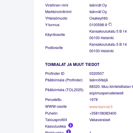
Virallinen nimi
Isännät Oy
Markkinointinimi
Isännät Oy
Yhteisömuoto
Osakeyhtiö
Y-tunnus
0100598-9
Kansakoulukatu 5 B 14
Käyntiosoite
00100 Helsinki
Kansakoulukatu 5 B 14
Postiosoite
00100 Helsinki
TOIMIALAT JA MUUT TIEDOT
Profinder ID
0320507
Päätoimiala (Profinder)
Isännöitsijä
68320. Muu kiinteistöalan t
Päätoimiala (TOL2025)
sopimusperusteisesti
Perustettu
1978
WWW-osoite
www.isannat.fi
Puhelin
+358108383400
Talousprofiilit
Vakavaraiset
Kasvuluokka
Riskiluokka
1