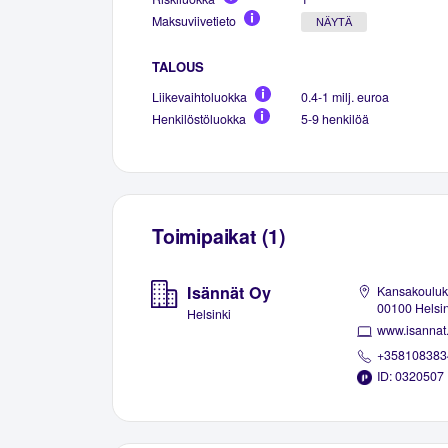
Maksuviivetieto
NÄYTÄ
TALOUS
Liikevaihtoluokka
0.4-1 milj. euroa
Henkilöstöluokka
5-9 henkilöä
Toimipaikat (1)
Isännät Oy
Kansakouluka
00100 Helsin
Helsinki
www.isannat.
+358108383
ID: 0320507