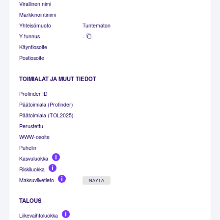
Virallinen nimi
Markkinointinimi
Yhteisömuoto
Tuntematon
Y-tunnus
-
Käyntiosoite
Postiosoite
TOIMIALAT JA MUUT TIEDOT
Profinder ID
Päätoimiala (Profinder)
Päätoimiala (TOL2025)
Perustettu
WWW-osoite
Puhelin
Kasvuluokka
Riskiluokka
Maksuviivetieto
NÄYTÄ
TALOUS
Liikevaihtoluokka