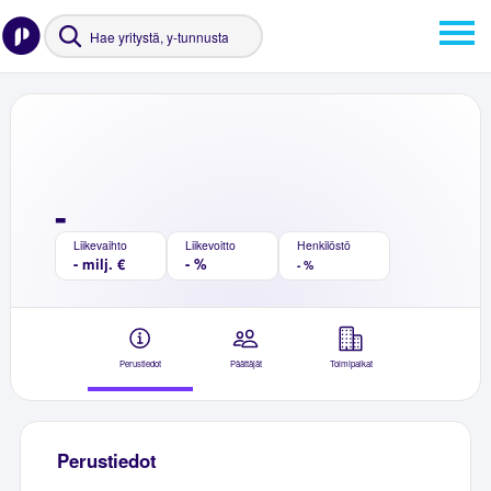
-
Liikevaihto
Liikevoitto
Henkilöstö
- milj. €
- %
- %
Perustiedot
Päättäjät
Toimipaikat
Perustiedot