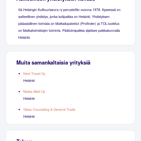
Itä-Helsingin Kulttuuriseura ry perustettiin vuonna 1978. Kyseessä on
aatteellinen yhdistys, jonka kotipaikka on Helsinki. Yhdistyksen
pääasiallinen toimiala on Matkailupalvelut (Profinder) ja TOL-luokitus
on Matkatoimistojen toiminta. Päätoimipaikka sijaitsee paikkakunnalla
Helsinki.
Muita samankaltaisia yrityksiä
Next Travel Oy
Helsinki
Matka Mieli Oy
Helsinki
Gleso Counseling & General Trade
Helsinki