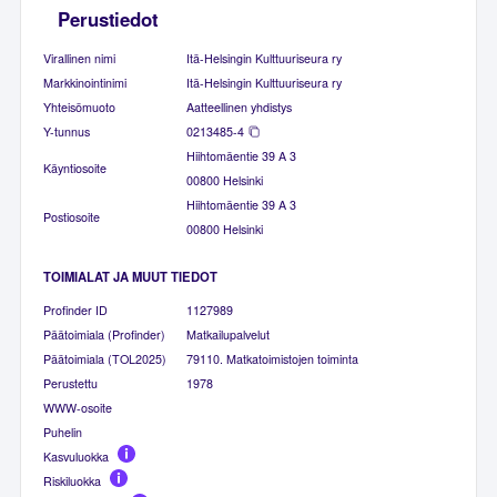
Perustiedot
Virallinen nimi
Itä-Helsingin Kulttuuriseura ry
Markkinointinimi
Itä-Helsingin Kulttuuriseura ry
Yhteisömuoto
Aatteellinen yhdistys
Y-tunnus
0213485-4
Hiihtomäentie 39 A 3
Käyntiosoite
00800 Helsinki
Hiihtomäentie 39 A 3
Postiosoite
00800 Helsinki
TOIMIALAT JA MUUT TIEDOT
Profinder ID
1127989
Päätoimiala (Profinder)
Matkailupalvelut
Päätoimiala (TOL2025)
79110. Matkatoimistojen toiminta
Perustettu
1978
WWW-osoite
Puhelin
Kasvuluokka
Riskiluokka