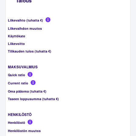
Talous
Liikevaihto (tuhatta €)
Liikevaihdon muutos
Käyttökate
Liikevoitto
Tilikauden tulos (tuhatta €)
MAKSUVALMIUS
Quick ratio
Current ratio
Oma pääoma (tuhatta €)
Taseen loppusumma (tuhatta €)
HENKILÖSTÖ
Henkilöstö
Henkilöstön muutos