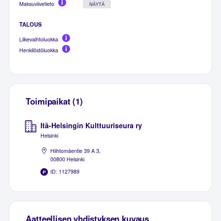
Maksuviivetieto
NÄYTÄ
TALOUS
Liikevaihtoluokka
Henkilöstöluokka
Toimipaikat (1)
Itä-Helsingin Kulttuuriseura ry
Helsinki
Hiihtomäentie 39 A 3,
00800 Helsinki
ID: 1127989
Aatteellisen yhdistyksen kuvaus