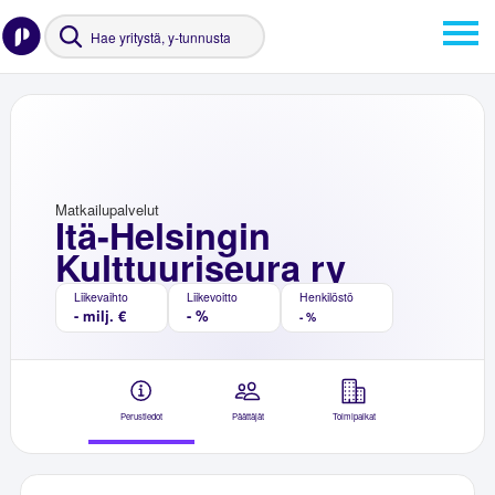
Matkailupalvelut
Itä-Helsingin
Kulttuuriseura ry
Liikevaihto
Liikevoitto
Henkilöstö
- milj. €
- %
- %
Perustiedot
Päättäjät
Toimipaikat