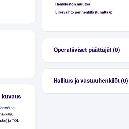
Henkilöstön muutos
Liikevaihto per henkilö (tuhatta €)
Operatiiviset päättäjät (0)
Hallitus ja vastuuhenkilöt (0)
n kuvaus
seessä on
anakkala.
nder) ja TOL-