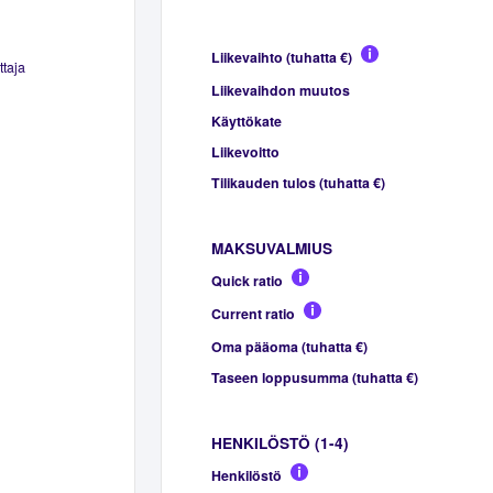
Liikevaihto (tuhatta €)
ttaja
Liikevaihdon muutos
Käyttökate
Liikevoitto
Tilikauden tulos (tuhatta €)
MAKSUVALMIUS
Quick ratio
Current ratio
Oma pääoma (tuhatta €)
Taseen loppusumma (tuhatta €)
HENKILÖSTÖ (1-4)
Henkilöstö