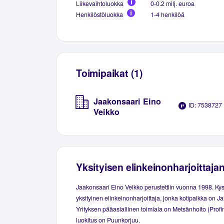
Liikevaihtoluokka
0-0.2 milj. euroa
Henkilöstöluokka
1-4 henkilöä
Toimipaikat (1)
Jaakonsaari Eino
ID: 7538727
Veikko
Yksityisen elinkeinonharjoittaja
Jaakonsaari Eino Veikko perustettiin vuonna 1998. Ky
yksityinen elinkeinonharjoittaja, jonka kotipaikka on J
Yrityksen pääasiallinen toimiala on Metsänhoito (Profi
luokitus on Puunkorjuu.