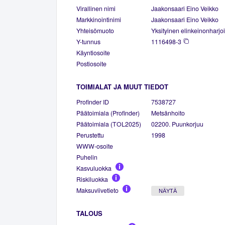
Virallinen nimi
Jaakonsaari Eino Veikko
Markkinointinimi
Jaakonsaari Eino Veikko
Yhteisömuoto
Yksityinen elinkeinonharjoi
Y-tunnus
1116498-3
Käyntiosoite
Postiosoite
TOIMIALAT JA MUUT TIEDOT
Profinder ID
7538727
Päätoimiala (Profinder)
Metsänhoito
Päätoimiala (TOL2025)
02200. Puunkorjuu
Perustettu
1998
WWW-osoite
Puhelin
Kasvuluokka
Riskiluokka
Maksuviivetieto
NÄYTÄ
TALOUS