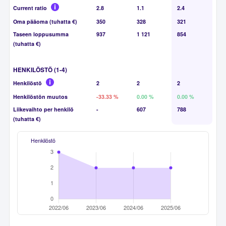
Current ratio
2.8
1.1
2.4
Oma pääoma (tuhatta €)
350
328
321
Taseen loppusumma
937
1 121
854
(tuhatta €)
HENKILÖSTÖ (1-4)
Henkilöstö
2
2
2
Henkilöstön muutos
-33.33 %
0.00 %
0.00 %
Liikevaihto per henkilö
-
607
788
(tuhatta €)
Henkilöstö