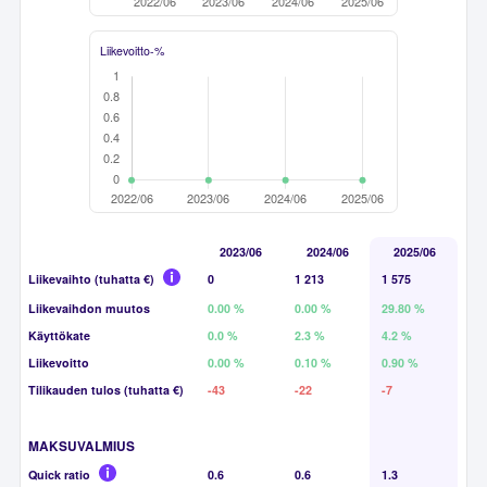
Liikevoitto-%
2023/06
2024/06
2025/06
Liikevaihto (tuhatta €)
0
1 213
1 575
Liikevaihdon muutos
0.00 %
0.00 %
29.80 %
Käyttökate
0.0 %
2.3 %
4.2 %
Liikevoitto
0.00 %
0.10 %
0.90 %
Tilikauden tulos (tuhatta €)
-43
-22
-7
MAKSUVALMIUS
Quick ratio
0.6
0.6
1.3