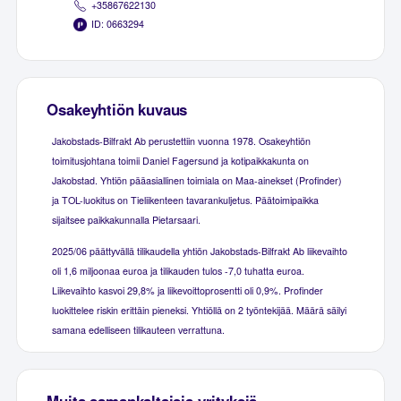
+35867622130
ID: 0663294
Osakeyhtiön kuvaus
Jakobstads-Bilfrakt Ab perustettiin vuonna 1978. Osakeyhtiön
toimitusjohtana toimii Daniel Fagersund ja kotipaikkakunta on
Jakobstad. Yhtiön pääasiallinen toimiala on Maa-ainekset (Profinder)
ja TOL-luokitus on Tieliikenteen tavarankuljetus. Päätoimipaikka
sijaitsee paikkakunnalla Pietarsaari.
2025/06 päättyvällä tilikaudella yhtiön Jakobstads-Bilfrakt Ab liikevaihto
oli 1,6 miljoonaa euroa ja tilikauden tulos -7,0 tuhatta euroa.
Liikevaihto kasvoi 29,8% ja liikevoittoprosentti oli 0,9%. Profinder
luokittelee riskin erittäin pieneksi. Yhtiöllä on 2 työntekijää. Määrä säilyi
samana edelliseen tilikauteen verrattuna.
Muita samankaltaisia yrityksiä