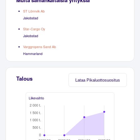
ST Lönnvik Ab
Jakobstad
Star-Cargo Oy
Jakobstad
Varggropens Sand Ab
Hammarland
Talous
Lataa Pikaluottosuositus
Liikevaihto