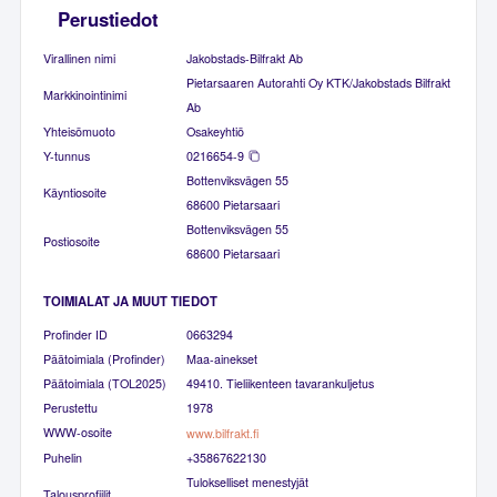
Perustiedot
Virallinen nimi
Jakobstads-Bilfrakt Ab
Pietarsaaren Autorahti Oy KTK/Jakobstads Bilfrakt
Markkinointinimi
Ab
Yhteisömuoto
Osakeyhtiö
Y-tunnus
0216654-9
Bottenviksvägen 55
Käyntiosoite
68600 Pietarsaari
Bottenviksvägen 55
Postiosoite
68600 Pietarsaari
TOIMIALAT JA MUUT TIEDOT
Profinder ID
0663294
Päätoimiala (Profinder)
Maa-ainekset
Päätoimiala (TOL2025)
49410. Tieliikenteen tavarankuljetus
Perustettu
1978
WWW-osoite
www.bilfrakt.fi
Puhelin
+35867622130
Tulokselliset menestyjät
Talousprofiilit