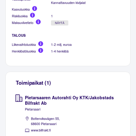
Kannattavuuden kivijalat
Kasvuluokka
Riskiluokka
1
Maksuviivetieto
NÄYTÄ
TALOUS
Liikevaihtoluokka
1-2 milj. euroa
Henkilöstöluokka
1-4 henkilöä
Toimipaikat (1)
Pietarsaaren Autorahti Oy KTK/Jakobstads
Bilfrakt Ab
Pietarsaari
Bottenviksvägen 55,
68600 Pietarsaari
www.bilfrakt.fi