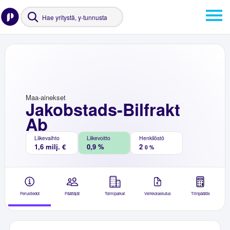
Maa-ainekset
Jakobstads-Bilfrakt
Ab
Liikevaihto
Liikevoitto
Henkilöstö
1,6 milj. €
0,9 %
2
0 %
Perustiedot
Päättäjät
Toimipaikat
Verkkolaskutus
Tilinpäätös