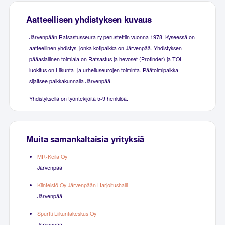
Aatteellisen yhdistyksen kuvaus
Järvenpään Ratsastusseura ry perustettiin vuonna 1978. Kyseessä on
aatteellinen yhdistys, jonka kotipaikka on Järvenpää. Yhdistyksen
pääasiallinen toimiala on Ratsastus ja hevoset (Profinder) ja TOL-
luokitus on Liikunta- ja urheiluseurojen toiminta. Päätoimipaikka
sijaitsee paikkakunnalla Järvenpää.
Yhdistyksellä on työntekijöitä 5-9 henkilöä.
Muita samankaltaisia yrityksiä
MR-Keila Oy
Järvenpää
Kiinteistö Oy Järvenpään Harjoitushalli
Järvenpää
Spurtti Liikuntakeskus Oy
Järvenpää