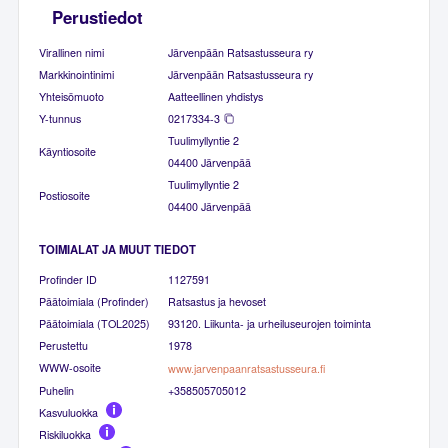
Perustiedot
Virallinen nimi
Järvenpään Ratsastusseura ry
Markkinointinimi
Järvenpään Ratsastusseura ry
Yhteisömuoto
Aatteellinen yhdistys
Y-tunnus
0217334-3
Tuulimyllyntie 2
Käyntiosoite
04400 Järvenpää
Tuulimyllyntie 2
Postiosoite
04400 Järvenpää
TOIMIALAT JA MUUT TIEDOT
Profinder ID
1127591
Päätoimiala (Profinder)
Ratsastus ja hevoset
Päätoimiala (TOL2025)
93120. Liikunta- ja urheiluseurojen toiminta
Perustettu
1978
WWW-osoite
www.jarvenpaanratsastusseura.fi
Puhelin
+358505705012
Kasvuluokka
Riskiluokka