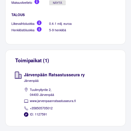
Maksuviivetieto
NÄYTÄ
TALOUS
Liikevaihtoluokka
0.4-1 milj. euroa
Henkilöstöluokka
5-9 henkilöä
Toimipaikat (1)
Järvenpään Ratsastusseura ry
Järvenpää
Tuulimyllyntie 2,
04400 Järvenpää
www.jarvenpaanratsastusseura.fi
+358505705012
ID: 1127591