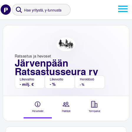
Ratsastus ja hevoset
Järvenpään
Ratsastusseura ry
Liikevaihto
Liikevoitto
Henkilöstö
- milj. €
- %
- %
Perustiedot
Päättäjät
Toimipaikat