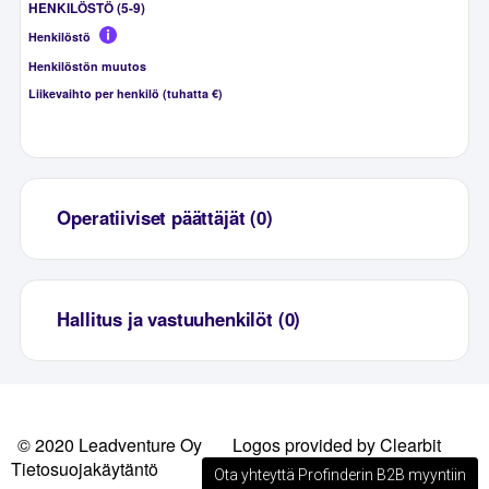
HENKILÖSTÖ (5-9)
Henkilöstö
Henkilöstön muutos
Liikevaihto per henkilö (tuhatta €)
Operatiiviset päättäjät (0)
Hallitus ja vastuuhenkilöt (0)
© 2020 Leadventure Oy
Logos provided by Clearbit
Tietosuojakäytäntö
Ota yhteyttä Profinderin B2B myyntiin