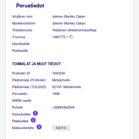
Perustiedot
Virallinen nimi
Jokinen Markku Oskari
Markkinointinimi
Jokinen Markku Oskari
Yhteisömuoto
Yksityinen elinkeinonharjoittaja
Y-tunnus
1460775-1
Käyntiosoite
Postiosoite
TOIMIALAT JA MUUT TIEDOT
Profinder ID
7640230
Päätoimiala (Profinder)
Metsänhoito
Päätoimiala (TOL2025)
02100. Metsänhoito
Perustettu
1998
WWW-osoite
Puhelin
+35894362549
Kasvuluokka
Riskiluokka
Maksuviivetieto
NÄYTÄ