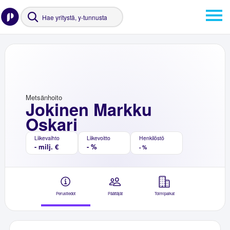
Metsänhoito
Jokinen Markku
Oskari
Liikevaihto
Liikevoitto
Henkilöstö
- milj. €
- %
- %
Perustiedot
Päättäjät
Toimipaikat