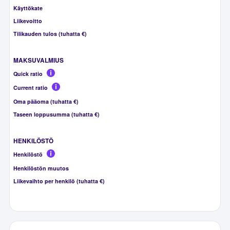
Käyttökate
Liikevoitto
Tilikauden tulos (tuhatta €)
MAKSUVALMIUS
Quick ratio
Current ratio
Oma pääoma (tuhatta €)
Taseen loppusumma (tuhatta €)
HENKILÖSTÖ
Henkilöstö
Henkilöstön muutos
Liikevaihto per henkilö (tuhatta €)