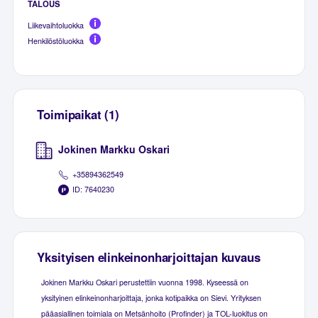
TALOUS
Liikevaihtoluokka
Henkilöstöluokka
Toimipaikat (1)
Jokinen Markku Oskari
+35894362549
ID: 7640230
Yksityisen elinkeinonharjoittajan kuvaus
Jokinen Markku Oskari perustettiin vuonna 1998. Kyseessä on
yksityinen elinkeinonharjoittaja, jonka kotipaikka on Sievi. Yrityksen
pääasiallinen toimiala on Metsänhoito (Profinder) ja TOL-luokitus on