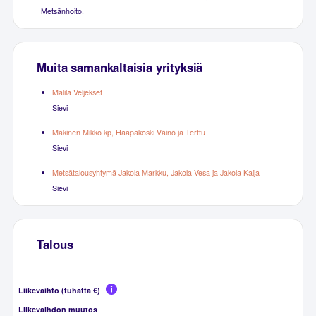
Metsänhoito.
Muita samankaltaisia yrityksiä
Malila Veljekset
Sievi
Mäkinen Mikko kp, Haapakoski Väinö ja Terttu
Sievi
Metsätalousyhtymä Jakola Markku, Jakola Vesa ja Jakola Kaija
Sievi
Talous
Liikevaihto (tuhatta €)
Liikevaihdon muutos