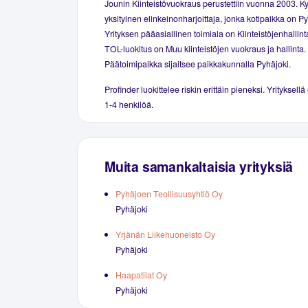
Jounin Kiinteistövuokraus perustettiin vuonna 2003. 
yksityinen elinkeinonharjoittaja, jonka kotipaikka on Py
Yrityksen pääasiallinen toimiala on Kiinteistöjenhallint
TOL-luokitus on Muu kiinteistöjen vuokraus ja hallinta.
Päätoimipaikka sijaitsee paikkakunnalla Pyhäjoki.
Profinder luokittelee riskin erittäin pieneksi. Yrityksellä
1-4 henkilöä.
Muita samankaltaisia yrityksiä
Pyhäjoen Teollisuusyhtiö Oy
Pyhäjoki
Yrjänän Liikehuoneisto Oy
Pyhäjoki
Haapatilat Oy
Pyhäjoki