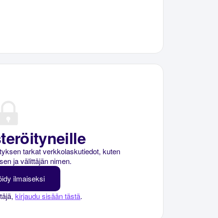
teröityneille
rityksen tarkat verkkolaskutiedot, kuten
sen ja välittäjän nimen.
öidy ilmaiseksi
ttäjä,
kirjaudu sisään tästä
.