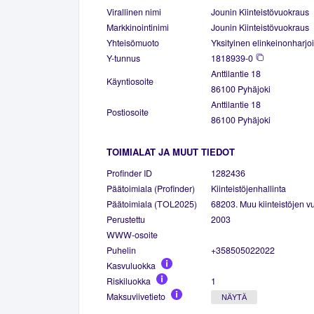
Virallinen nimi
Jounin Kiinteistövuokraus
Markkinointinimi
Jounin Kiinteistövuokraus
Yhteisömuoto
Yksityinen elinkeinonharjoi
Y-tunnus
1818939-0
Anttilantie 18
Käyntiosoite
86100 Pyhäjoki
Anttilantie 18
Postiosoite
86100 Pyhäjoki
TOIMIALAT JA MUUT TIEDOT
Profinder ID
1282436
Päätoimiala (Profinder)
Kiinteistöjenhallinta
Päätoimiala (TOL2025)
68203. Muu kiinteistöjen vu
Perustettu
2003
WWW-osoite
Puhelin
+358505022022
Kasvuluokka
Riskiluokka
1
Maksuviivetieto
NÄYTÄ