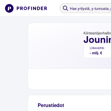
Kiinteistöjenhalli
Jouni
Liikevaihto
- milj. €
Perustiedot