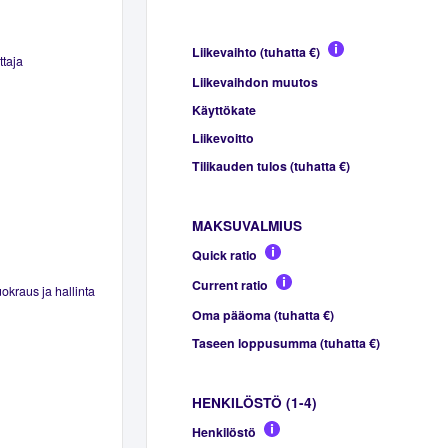
Liikevaihto (tuhatta €)
ttaja
Liikevaihdon muutos
Käyttökate
Liikevoitto
Tilikauden tulos (tuhatta €)
MAKSUVALMIUS
Quick ratio
Current ratio
okraus ja hallinta
Oma pääoma (tuhatta €)
Taseen loppusumma (tuhatta €)
HENKILÖSTÖ (1-4)
Henkilöstö