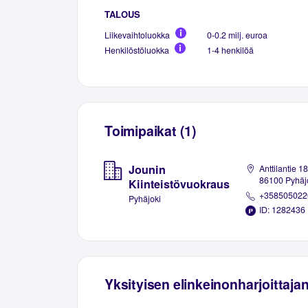
TALOUS
Liikevaihtoluokka
0-0.2 milj. euroa
Henkilöstöluokka
1-4 henkilöä
Toimipaikat (1)
Jounin
Anttilantie 18
86100 Pyhäj
Kiinteistövuokraus
+358505022
Pyhäjoki
ID: 1282436
Yksityisen elinkeinonharjoittaja