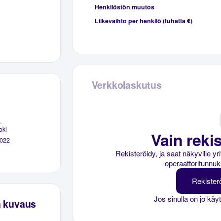
Henkilöstön muutos
Liikevaihto per henkilö (tuhatta €)
Verkkolaskutus
,
oki
Vain rekis
022
Rekisteröidy, ja saat näkyville y
operaattoritunnuk
Rekister
Jos sinulla on jo käy
n kuvaus