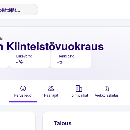
nta
n Kiinteistövuokraus
Liikevoitto
Henkilöstö
- %
- %
Perustiedot
Päättäjät
Toimipaikat
Verkkolaskutus
Talous