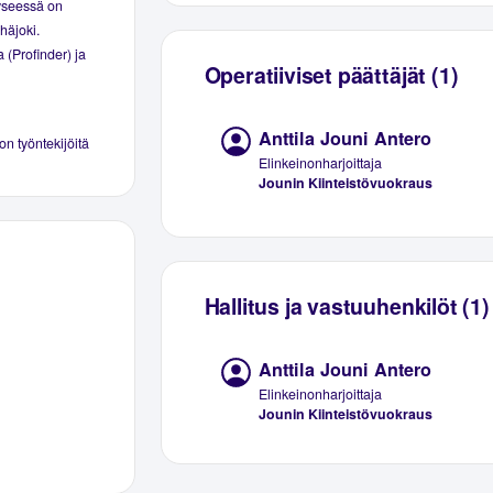
Kyseessä on
häjoki.
a (Profinder) ja
Operatiiviset päättäjät (1)
Anttila Jouni Antero
 on työntekijöitä
Elinkeinonharjoittaja
Jounin Kiinteistövuokraus
Hallitus ja vastuuhenkilöt (1)
Anttila Jouni Antero
Elinkeinonharjoittaja
Jounin Kiinteistövuokraus