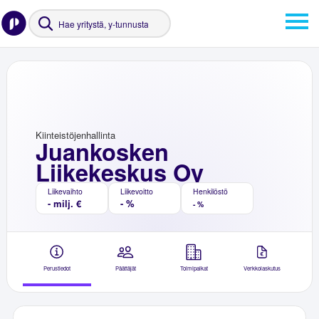
Kiinteistöjenhallinta
Juankosken
Liikekeskus Oy
Liikevaihto
Liikevoitto
Henkilöstö
- milj. €
- %
- %
Perustiedot
Päättäjät
Toimipaikat
Verkkolaskutus