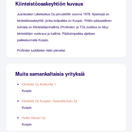
Kiinteistöosakeyhtiön kuvaus
Juankosken Liikekeskus Oy perustettiin vuonna 1978. Kyseessä on
kiinteistöosakeyhtiö, jonka kotipaikka on Kuopio. Yhtiön pääasiallinen
toimiala on Kiinteistöjenhallinta (Profinder) ja TOL-luokitus on Muu
kiinteistöjen vuokraus ja hallinta. Päätoimipaikka sijaitsee
paikkakunnalla Kuopio.
Profinder luokittelee riskin pieneksi.
Muita samankaltaisia yrityksiä
Kiinteistö Oy Ankkuritie 1
Kuopio
Kiinteistö Oy Kuopion Tasavallankatu 22
Kuopio
Heikin Kievari Oy
Kuopio