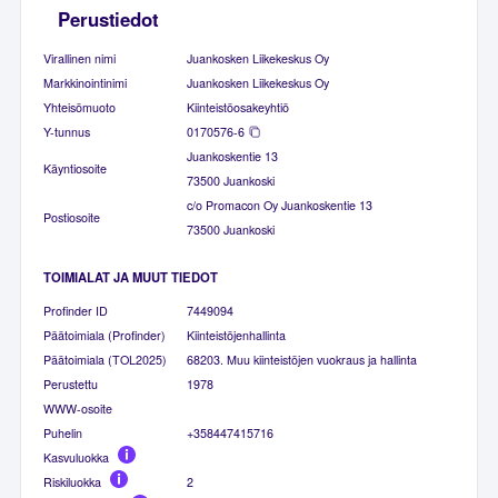
Perustiedot
Virallinen nimi
Juankosken Liikekeskus Oy
Markkinointinimi
Juankosken Liikekeskus Oy
Yhteisömuoto
Kiinteistöosakeyhtiö
Y-tunnus
0170576-6
Juankoskentie 13
Käyntiosoite
73500 Juankoski
c/o Promacon Oy Juankoskentie 13
Postiosoite
73500 Juankoski
TOIMIALAT JA MUUT TIEDOT
Profinder ID
7449094
Päätoimiala (Profinder)
Kiinteistöjenhallinta
Päätoimiala (TOL2025)
68203. Muu kiinteistöjen vuokraus ja hallinta
Perustettu
1978
WWW-osoite
Puhelin
+358447415716
Kasvuluokka
Riskiluokka
2