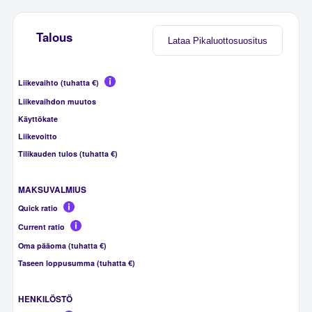
Talous
Lataa Pikaluottosuositus
Liikevaihto (tuhatta €)
Liikevaihdon muutos
Käyttökate
Liikevoitto
Tilikauden tulos (tuhatta €)
MAKSUVALMIUS
Quick ratio
Current ratio
Oma pääoma (tuhatta €)
Taseen loppusumma (tuhatta €)
HENKILÖSTÖ