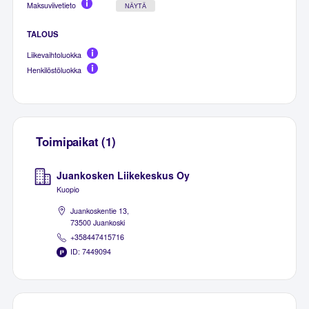
Maksuviivetieto
NÄYTÄ
TALOUS
Liikevaihtoluokka
Henkilöstöluokka
Toimipaikat (1)
Juankosken Liikekeskus Oy
Kuopio
Juankoskentie 13,
73500 Juankoski
+358447415716
ID: 7449094