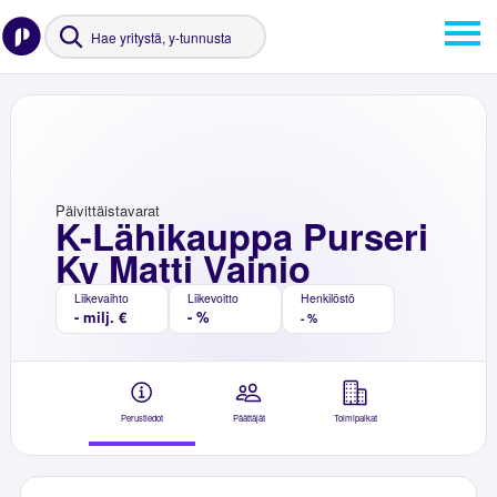
Päivittäistavarat
K-Lähikauppa Purseri
Ky Matti Vainio
Liikevaihto
Liikevoitto
Henkilöstö
- milj. €
- %
- %
Perustiedot
Päättäjät
Toimipaikat