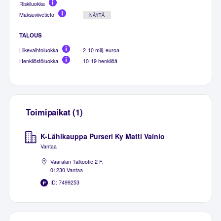
Riskiluokka
Maksuviivetieto
NÄYTÄ
TALOUS
Liikevaihtoluokka
2-10 milj. euroa
Henkilöstöluokka
10-19 henkilöä
Toimipaikat (1)
K-Lähikauppa Purseri Ky Matti Vainio
Vantaa
Vaaralan Talkootie 2 F,
01230 Vantaa
ID: 7499253