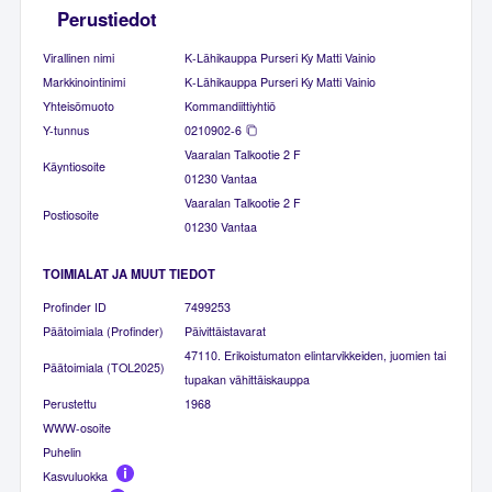
Perustiedot
Virallinen nimi
K-Lähikauppa Purseri Ky Matti Vainio
Markkinointinimi
K-Lähikauppa Purseri Ky Matti Vainio
Yhteisömuoto
Kommandiittiyhtiö
Y-tunnus
0210902-6
Vaaralan Talkootie 2 F
Käyntiosoite
01230 Vantaa
Vaaralan Talkootie 2 F
Postiosoite
01230 Vantaa
TOIMIALAT JA MUUT TIEDOT
Profinder ID
7499253
Päätoimiala (Profinder)
Päivittäistavarat
47110. Erikoistumaton elintarvikkeiden, juomien tai
Päätoimiala (TOL2025)
tupakan vähittäiskauppa
Perustettu
1968
WWW-osoite
Puhelin
Kasvuluokka