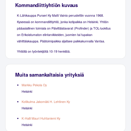
Kommandiittiyhtiön kuvaus
K-Lähikauppa Purseri Ky Matti Vainio perustettiin vuonna 1968.
Kyseessä on kommandiittiyhtiö, jonka kotipaikka on Helsinki. Yhtiön
pääasiallinen toimiala on Päivittäistavarat (Profinder) ja TOL-luokitus
on Erikoistumaton elintarvikkeiden, juomien tai tupakan
vähittäiskauppa. Päätoimipaikka sijaitsee paikkakunnalla Vantaa.
Yhtiöllä on työntekijöitä 10-19 henkilöä.
Muita samankaltaisia yrityksiä
Markku Pekola Oy
Helsinki
Kotikulma Jakomäki H. Lehtinen Ky
Helsinki
K-Halli Mauri Huhtaniemi Ky
Helsinki