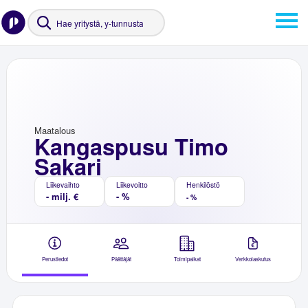
Maatalous
Kangaspusu Timo
Sakari
Liikevaihto
Liikevoitto
Henkilöstö
- milj. €
- %
- %
Perustiedot
Päättäjät
Toimipaikat
Verkkolaskutus