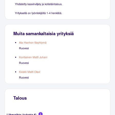
Yhdistetty kasvinviljely ja kotieläintalous.
Yrityksellä on työntekijöitä 1-4 henkilöä.
Muita samankaltaisia yrityksiä
Ala-Hanhon tilayhtymä
Ruovesi
Kontiainen Matti Juhani
Ruovesi
Kivistö Matti Olavi
Ruovesi
Talous
Liikevaihto (tuhatta €)