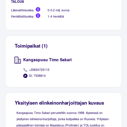
TALOUS
Liikevaihtoluokka
0-0.2 milj. euroa
Henkilöstöluokka
1-4 henkilöä
Toimipaikat (1)
Kangaspusu Timo Sakari
+35834725115
ID: 7538814
Yksityisen elinkeinonharjoittajan kuvaus
Kangaspusu Timo Sakari perustettiin vuonna 1998. Kyseessä on
yksityinen elinkeinonharjoittaja, jonka kotipaikka on Ruovesi. Yrityksen
pääasiallinen toimiala on Maatalous (Profinder) ja TOL-luokitus on