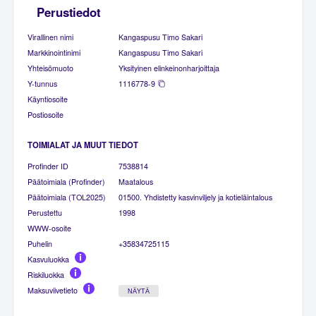
Perustiedot
Virallinen nimi
Kangaspusu Timo Sakari
Markkinointinimi
Kangaspusu Timo Sakari
Yhteisömuoto
Yksityinen elinkeinonharjoittaja
Y-tunnus
1116778-9
Käyntiosoite
Postiosoite
TOIMIALAT JA MUUT TIEDOT
Profinder ID
7538814
Päätoimiala (Profinder)
Maatalous
Päätoimiala (TOL2025)
01500. Yhdistetty kasvinviljely ja kotieläintalous
Perustettu
1998
WWW-osoite
Puhelin
+35834725115
Kasvuluokka
Riskiluokka
Maksuviivetieto
NÄYTÄ