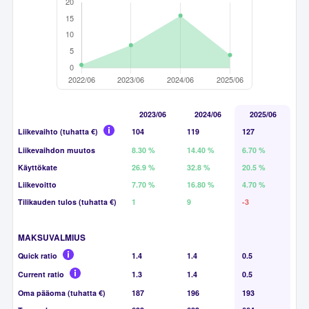
2023/06
2024/06
2025/06
Liikevaihto (tuhatta €)
104
119
127
Liikevaihdon muutos
8.30 %
14.40 %
6.70 %
Käyttökate
26.9 %
32.8 %
20.5 %
Liikevoitto
7.70 %
16.80 %
4.70 %
Tilikauden tulos (tuhatta €)
1
9
-3
MAKSUVALMIUS
Quick ratio
1.4
1.4
0.5
Current ratio
1.3
1.4
0.5
Oma pääoma (tuhatta €)
187
196
193