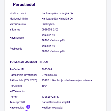
Perustiedot
Virallinen nimi
Kankaanpään Keinojää Oy
Markkinointinimi
Kankaanpään Keinojää Oy
Yhteisömuoto
Osakeyhtiö
Y-tunnus
0969558-2
Jämintie 10
Käyntiosoite
38700 Kankaanpää
Jämintie 10
Postiosoite
38700 Kankaanpää
TOIMIALAT JA MUUT TIEDOT
Profinder ID
3033069
Päätoimiala (Profinder)
Urheiluseura
Päätoimiala (TOL2025)
93120. Liikunta- ja urheiluseurojen toiminta
Perustettu
1994
WWW-osoite
Puhelin
+35825723187
Talousprofiilit
Kannattavuuden kivijalat
Kasvuluokka
Keskivertokasvajat