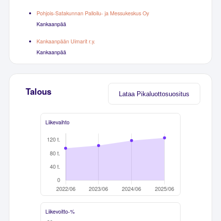
Pohjois-Satakunnan Palloilu- ja Messukeskus Oy
Kankaanpää
Kankaanpään Uimarit r.y.
Kankaanpää
Talous
Lataa Pikaluottosuositus
Liikevaihto
Liikevoitto-%