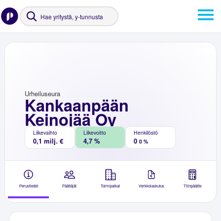
Urheiluseura
Kankaanpään
Keinojää Oy
Liikevaihto
Liikevoitto
Henkilöstö
0,1 milj. €
4,7 %
0
0 %
Perustiedot
Päättäjät
Toimipaikat
Verkkolaskutus
Tilinpäätös