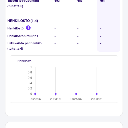
Taseen loppusumma
693
683
664
(tuhatta €)
HENKILÖSTÖ (1-4)
Henkilöstö
-
-
-
Henkilöstön muutos
-
-
-
Liikevaihto per henkilö
-
-
-
(tuhatta €)
Henkilöstö