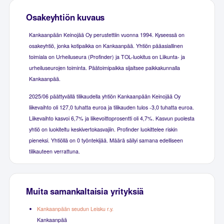
Osakeyhtiön kuvaus
Kankaanpään Keinojää Oy perustettiin vuonna 1994. Kyseessä on
osakeyhtiö, jonka kotipaikka on Kankaanpää. Yhtiön pääasiallinen
toimiala on Urheiluseura (Profinder) ja TOL-luokitus on Liikunta- ja
urheiluseurojen toiminta. Päätoimipaikka sijaitsee paikkakunnalla
Kankaanpää.
2025/06 päättyvällä tilikaudella yhtiön Kankaanpään Keinojää Oy
liikevaihto oli 127,0 tuhatta euroa ja tilikauden tulos -3,0 tuhatta euroa.
Liikevaihto kasvoi 6,7% ja liikevoittoprosentti oli 4,7%. Kasvun puolesta
yhtiö on luokiteltu keskivertokasvajiin. Profinder luokittelee riskin
pieneksi. Yhtiöllä on 0 työntekijää. Määrä säilyi samana edelliseen
tilikauteen verrattuna.
Muita samankaltaisia yrityksiä
Kankaanpään seudun Leisku r.y.
Kankaanpää