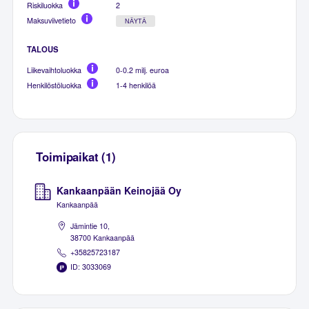
Riskiluokka
2
Maksuviivetieto
NÄYTÄ
TALOUS
Liikevaihtoluokka
0-0.2 milj. euroa
Henkilöstöluokka
1-4 henkilöä
Toimipaikat (1)
Kankaanpään Keinojää Oy
Kankaanpää
Jämintie 10,
38700 Kankaanpää
+35825723187
ID: 3033069