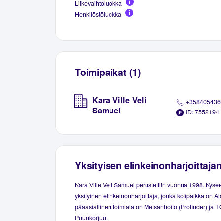
Liikevaihtoluokka
Henkilöstöluokka
Toimipaikat (1)
Kara Ville Veli
+358405436
Samuel
ID: 7552194
Yksityisen elinkeinonharjoittaja
Kara Ville Veli Samuel perustettiin vuonna 1998. Kyse
yksityinen elinkeinonharjoittaja, jonka kotipaikka on Al
pääasiallinen toimiala on Metsänhoito (Profinder) ja T
Puunkorjuu.