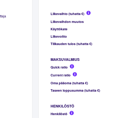
Liikevaihto (tuhatta €)
ttaja
Liikevaihdon muutos
Käyttökate
Liikevoitto
Tilikauden tulos (tuhatta €)
MAKSUVALMIUS
Quick ratio
Current ratio
Oma pääoma (tuhatta €)
Taseen loppusumma (tuhatta €)
HENKILÖSTÖ
Henkilöstö