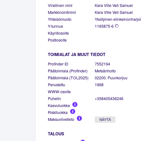
Virallinen nimi
Kara Ville Veli Samuel
Markkinointinimi
Kara Ville Veli Samuel
Yhteisömuoto
Yksityinen elinkeinonharjoi
Y-tunnus
1165875-6
Käyntiosoite
Postiosoite
TOIMIALAT JA MUUT TIEDOT
Profinder ID
7552194
Päätoimiala (Profinder)
Metsänhoito
Päätoimiala (TOL2025)
02200. Puunkorjuu
Perustettu
1998
WWW-osoite
Puhelin
+358405436246
Kasvuluokka
Riskiluokka
Maksuviivetieto
NÄYTÄ
TALOUS