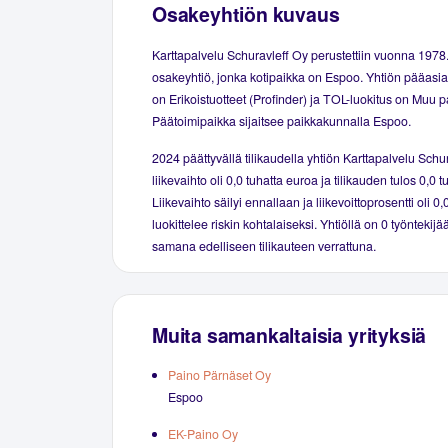
Osakeyhtiön kuvaus
Karttapalvelu Schuravleff Oy perustettiin vuonna 197
osakeyhtiö, jonka kotipaikka on Espoo. Yhtiön pääasial
on Erikoistuotteet (Profinder) ja TOL-luokitus on Muu 
Päätoimipaikka sijaitsee paikkakunnalla Espoo.
2024 päättyvällä tilikaudella yhtiön Karttapalvelu Schu
liikevaihto oli 0,0 tuhatta euroa ja tilikauden tulos 0,0 
Liikevaihto säilyi ennallaan ja liikevoittoprosentti oli 0
luokittelee riskin kohtalaiseksi. Yhtiöllä on 0 työntekijä
samana edelliseen tilikauteen verrattuna.
Muita samankaltaisia yrityksiä
Paino Pärnäset Oy
Espoo
EK-Paino Oy