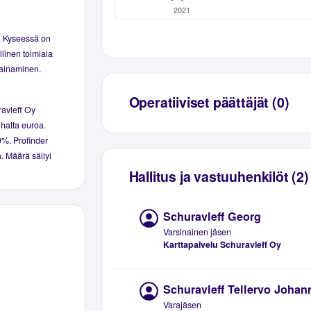
8. Kyseessä on
linen toimiala
painaminen.
Operatiiviset päättäjät (0)
ravleff Oy
tuhatta euroa.
,0%. Profinder
ä. Määrä säilyi
Hallitus ja vastuuhenkilöt (2)
Schuravleff Georg
Varsinainen jäsen
Karttapalvelu Schuravleff Oy
Schuravleff Tellervo Johan
Varajäsen