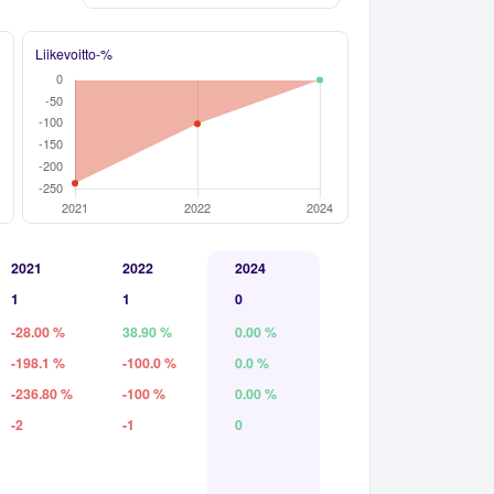
Liikevoitto-%
2021
2022
2024
1
1
0
-28.00 %
38.90 %
0.00 %
-198.1 %
-100.0 %
0.0 %
-236.80 %
-100 %
0.00 %
-2
-1
0