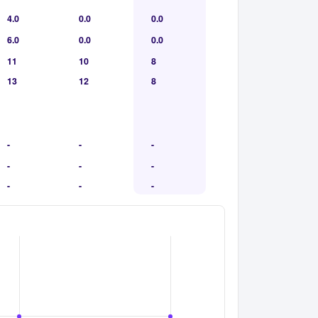
4.0
0.0
0.0
6.0
0.0
0.0
11
10
8
13
12
8
-
-
-
-
-
-
-
-
-