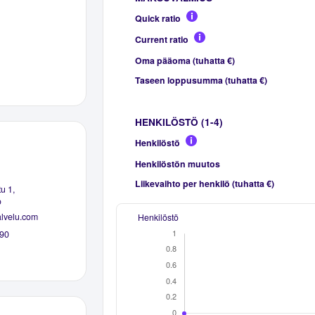
Quick ratio
Current ratio
Oma pääoma (tuhatta €)
Taseen loppusumma (tuhatta €)
HENKILÖSTÖ (1-4)
Henkilöstö
Henkilöstön muutos
Liikevaihto per henkilö (tuhatta €)
u 1,
o
alvelu.com
Henkilöstö
90