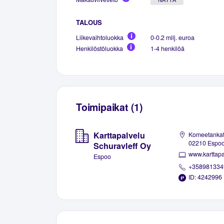
TALOUS
Liikevaihtoluokka
0-0.2 milj. euroa
Henkilöstöluokka
1-4 henkilöä
Toimipaikat (1)
Karttapalvelu
Komeetankat
02210 Espo
Schuravleff Oy
www.karttap
Espoo
+358981334
ID: 4242996