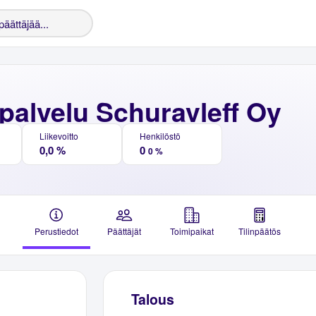
palvelu Schuravleff Oy
Liikevoitto
Henkilöstö
0,0 %
0
0 %
Perustiedot
Päättäjät
Toimipaikat
Tilinpäätös
Talous