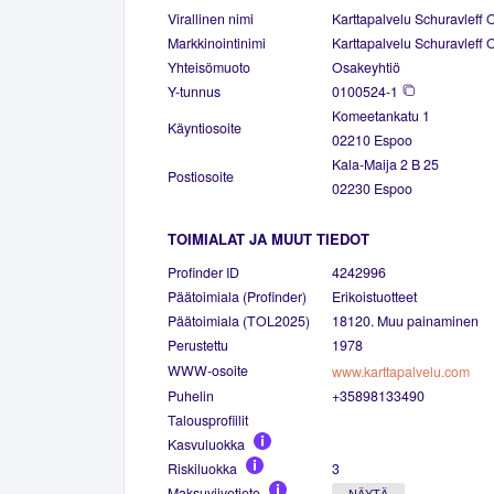
Virallinen nimi
Karttapalvelu Schuravleff 
Markkinointinimi
Karttapalvelu Schuravleff 
Yhteisömuoto
Osakeyhtiö
Y-tunnus
0100524-1
Komeetankatu 1
Käyntiosoite
02210 Espoo
Kala-Maija 2 B 25
Postiosoite
02230 Espoo
TOIMIALAT JA MUUT TIEDOT
Profinder ID
4242996
Päätoimiala (Profinder)
Erikoistuotteet
Päätoimiala (TOL2025)
18120. Muu painaminen
Perustettu
1978
WWW-osoite
www.karttapalvelu.com
Puhelin
+35898133490
Talousprofiilit
Kasvuluokka
Riskiluokka
3
Maksuviivetieto
NÄYTÄ