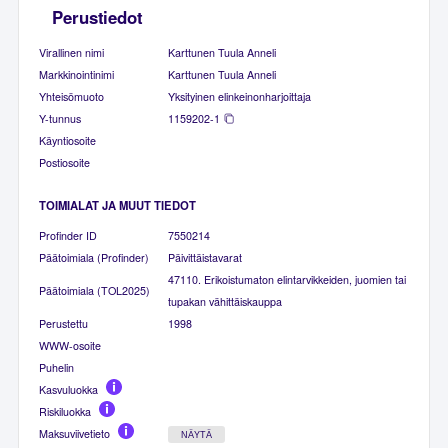
Perustiedot
Virallinen nimi
Karttunen Tuula Anneli
Markkinointinimi
Karttunen Tuula Anneli
Yhteisömuoto
Yksityinen elinkeinonharjoittaja
Y-tunnus
1159202-1
Käyntiosoite
Postiosoite
TOIMIALAT JA MUUT TIEDOT
Profinder ID
7550214
Päätoimiala (Profinder)
Päivittäistavarat
47110. Erikoistumaton elintarvikkeiden, juomien tai
Päätoimiala (TOL2025)
tupakan vähittäiskauppa
Perustettu
1998
WWW-osoite
Puhelin
Kasvuluokka
Riskiluokka
Maksuviivetieto
NÄYTÄ