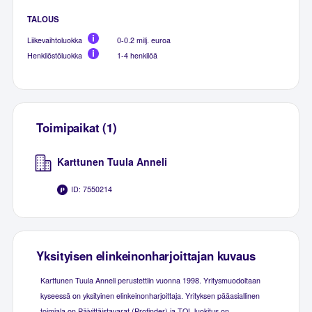
TALOUS
Liikevaihtoluokka
0-0.2 milj. euroa
Henkilöstöluokka
1-4 henkilöä
Toimipaikat (1)
Karttunen Tuula Anneli
ID: 7550214
Yksityisen elinkeinonharjoittajan kuvaus
Karttunen Tuula Anneli perustettiin vuonna 1998. Yritysmuodoltaan
kyseessä on yksityinen elinkeinonharjoittaja. Yrityksen pääasiallinen
toimiala on Päivittäistavarat (Profinder) ja TOL-luokitus on