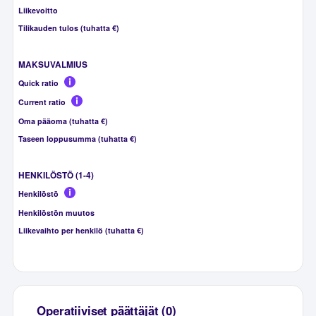
Liikevoitto
Tilikauden tulos (tuhatta €)
MAKSUVALMIUS
Quick ratio
Current ratio
Oma pääoma (tuhatta €)
Taseen loppusumma (tuhatta €)
HENKILÖSTÖ (1-4)
Henkilöstö
Henkilöstön muutos
Liikevaihto per henkilö (tuhatta €)
Operatiiviset päättäjät (0)