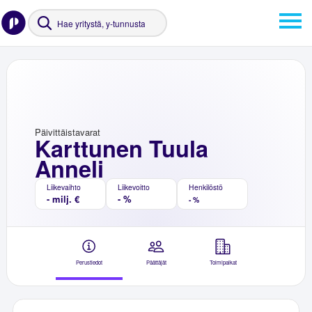
Päivittäistavarat
Karttunen Tuula
Anneli
Liikevaihto
Liikevoitto
Henkilöstö
- milj. €
- %
- %
Perustiedot
Päättäjät
Toimipaikat