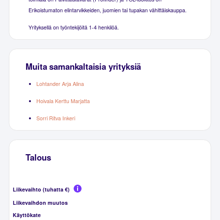
Erikoistumaton elintarvikkeiden, juomien tai tupakan vähittäiskauppa.
Yrityksellä on työntekijöitä 1-4 henkilöä.
Muita samankaltaisia yrityksiä
Lohtander Arja Alina
Hoivala Kerttu Marjatta
Sorri Ritva Inkeri
Talous
Liikevaihto (tuhatta €)
Liikevaihdon muutos
Käyttökate