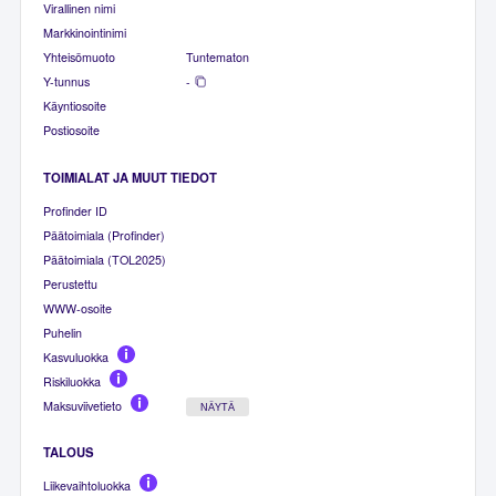
Virallinen nimi
Markkinointinimi
Yhteisömuoto
Tuntematon
Y-tunnus
-
Käyntiosoite
Postiosoite
TOIMIALAT JA MUUT TIEDOT
Profinder ID
Päätoimiala (Profinder)
Päätoimiala (TOL2025)
Perustettu
WWW-osoite
Puhelin
Kasvuluokka
Riskiluokka
Maksuviivetieto
NÄYTÄ
TALOUS
Liikevaihtoluokka