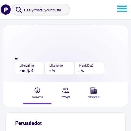
-
Liikevaihto
Liikevoitto
Henkilöstö
- milj. €
- %
- %
Perustiedot
Päättäjät
Toimipaikat
Perustiedot