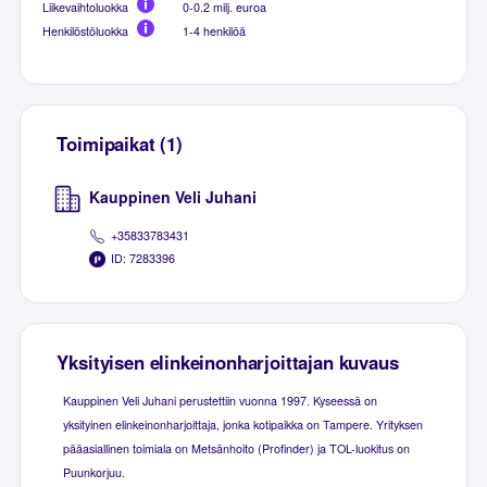
Liikevaihtoluokka
0-0.2 milj. euroa
Henkilöstöluokka
1-4 henkilöä
Toimipaikat (1)
Kauppinen Veli Juhani
+35833783431
ID: 7283396
Yksityisen elinkeinonharjoittajan kuvaus
Kauppinen Veli Juhani perustettiin vuonna 1997. Kyseessä on
yksityinen elinkeinonharjoittaja, jonka kotipaikka on Tampere. Yrityksen
pääasiallinen toimiala on Metsänhoito (Profinder) ja TOL-luokitus on
Puunkorjuu.