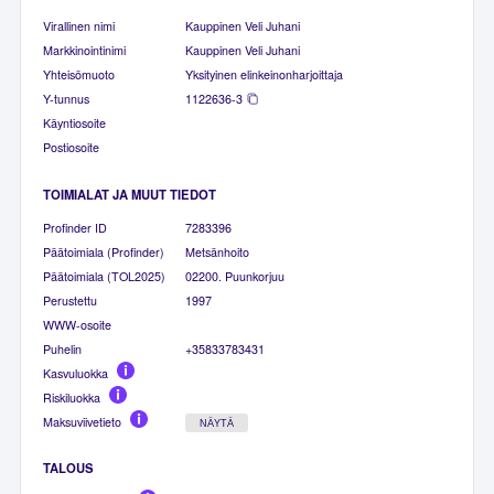
Virallinen nimi
Kauppinen Veli Juhani
Markkinointinimi
Kauppinen Veli Juhani
Yhteisömuoto
Yksityinen elinkeinonharjoittaja
Y-tunnus
1122636-3
Käyntiosoite
Postiosoite
TOIMIALAT JA MUUT TIEDOT
Profinder ID
7283396
Päätoimiala (Profinder)
Metsänhoito
Päätoimiala (TOL2025)
02200. Puunkorjuu
Perustettu
1997
WWW-osoite
Puhelin
+35833783431
Kasvuluokka
Riskiluokka
Maksuviivetieto
NÄYTÄ
TALOUS