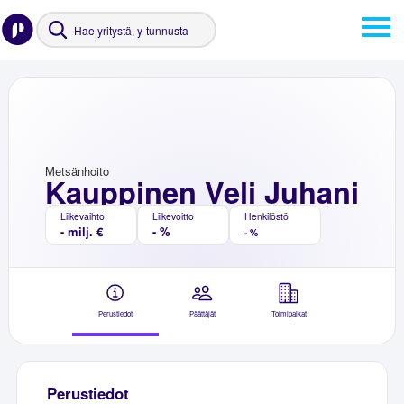
Metsänhoito
Kauppinen Veli Juhani
Liikevaihto
Liikevoitto
Henkilöstö
- milj. €
- %
- %
Perustiedot
Päättäjät
Toimipaikat
Perustiedot