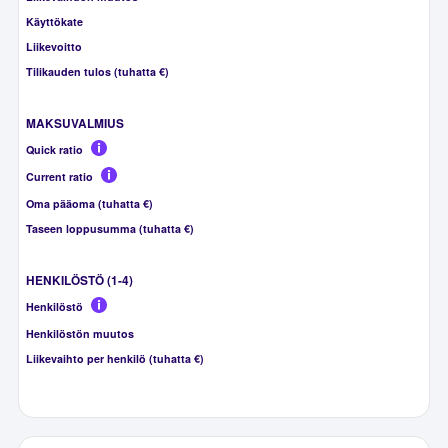
Käyttökate
Liikevoitto
Tilikauden tulos (tuhatta €)
MAKSUVALMIUS
Quick ratio
Current ratio
Oma pääoma (tuhatta €)
Taseen loppusumma (tuhatta €)
HENKILÖSTÖ (1-4)
Henkilöstö
Henkilöstön muutos
Liikevaihto per henkilö (tuhatta €)