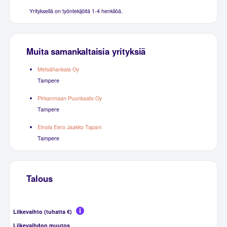
Yrityksellä on työntekijöitä 1-4 henkilöä.
Muita samankaltaisia yrityksiä
Metsähankala Oy
Tampere
Pirkanmaan Puunkaato Oy
Tampere
Einola Eero Jaakko Tapani
Tampere
Talous
Liikevaihto (tuhatta €)
Liikevaihdon muutos