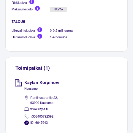
Riskiluokka
Maksuviivetieto
NÄYTÄ
TALOUS
Liikevaihtoluokka
0-0.2 milj. euroa
Henkilöstöluokka
1-4 henkilöä
Toimipaikat (1)
Käylän Korpihovi
Kuusamo
Rontinvaarantie 22,
93900 Kuusamo
www.käylä.fi
+358405792592
ID: 6647943