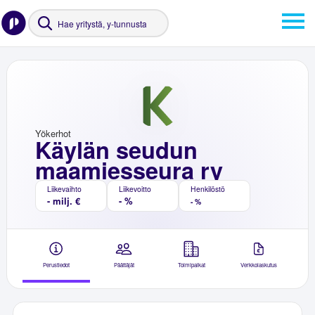
Yökerhot
Käylän seudun
maamiesseura ry
Liikevaihto
Liikevoitto
Henkilöstö
- milj. €
- %
- %
Perustiedot
Päättäjät
Toimipaikat
Verkkolaskutus