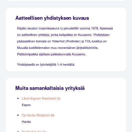
Aatteellisen yhdistyksen kuvaus
Käylän seudun maamiesseura ry perustettiin vuonna 1978. Kyseessä
on aatteellinen yhdistys, jonka kotipaikka on Kuusamo. Yhdistyksen
pääasiallinen toimiala on Yökerhot (Profinder) ja TOL-luokitus on
Muualla luokittelematon muu monenlainen järjestötoiminta.
Päätoimipaikka sijaitsee paikkakunnalla Kuusamo.
Yhdistyksellä on työntekijöitä 1-4 henkilöä.
Muita samankaltaisia yrityksiä
Länsi-Espoon Ravintolat Oy
Espoo
Oy Hanko Restpoint Ab
Hanko
Restindil & Co Oy