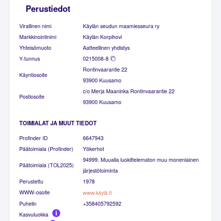
Perustiedot
Virallinen nimi
Käylän seudun maamiesseura ry
Markkinointinimi
Käylän Korpihovi
Yhteisömuoto
Aatteellinen yhdistys
Y-tunnus
0215008-8
Rontinvaarantie 22
Käyntiosoite
93900 Kuusamo
c/o Merja Maaninka Rontinvaarantie 22
Postiosoite
93900 Kuusamo
TOIMIALAT JA MUUT TIEDOT
Profinder ID
6647943
Päätoimiala (Profinder)
Yökerhot
94999. Muualla luokittelematon muu monenlainen
Päätoimiala (TOL2025)
järjestötoiminta
Perustettu
1978
WWW-osoite
www.käylä.fi
Puhelin
+358405792592
Kasvuluokka