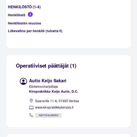
HENKILÖSTÖ (1-4)
Henkilöstö
Henkilöstön muutos
Liikevaihto per henkilö (tuhatta €)
Operatiiviset päättäjät (1)
Autio Keijo Sakari
Elinkeinonharjoittaja
Kiropraktikko Keijo Autio, D.C.
Saarantie 11 A, 01400 Vantaa
www.kiropraktikkokerava.fi
NÄYTÄ NUMERO