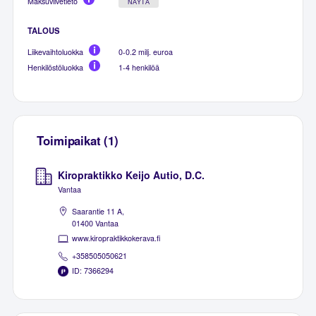
Maksuviivetieto
NÄYTÄ
TALOUS
Liikevaihtoluokka
0-0.2 milj. euroa
Henkilöstöluokka
1-4 henkilöä
Toimipaikat (1)
Kiropraktikko Keijo Autio, D.C.
Vantaa
Saarantie 11 A,
01400 Vantaa
www.kiropraktikkokerava.fi
+358505050621
ID: 7366294