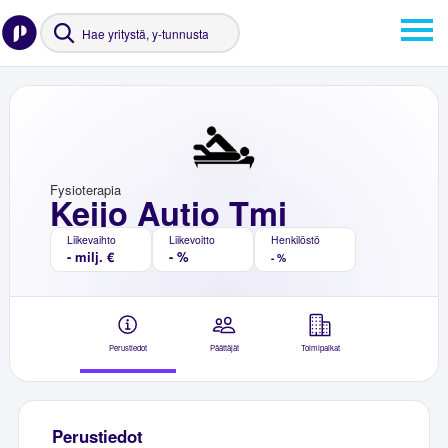
Fysioterapia
Keijo Autio Tmi
Liikevaihto
Liikevoitto
Henkilöstö
- milj. €
- %
- %
Perustiedot
Päättäjät
Toimipaikat
Perustiedot