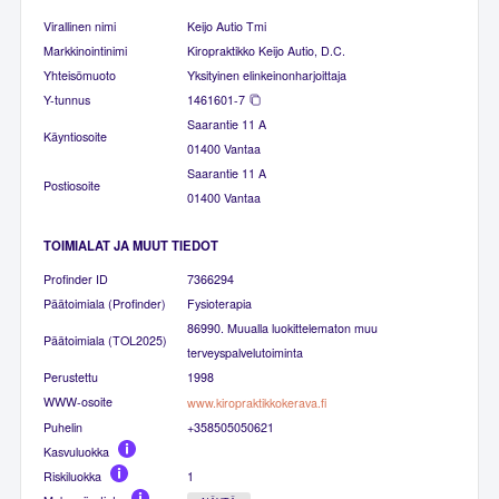
Virallinen nimi
Keijo Autio Tmi
Markkinointinimi
Kiropraktikko Keijo Autio, D.C.
Yhteisömuoto
Yksityinen elinkeinonharjoittaja
Y-tunnus
1461601-7
Saarantie 11 A
Käyntiosoite
01400 Vantaa
Saarantie 11 A
Postiosoite
01400 Vantaa
TOIMIALAT JA MUUT TIEDOT
Profinder ID
7366294
Päätoimiala (Profinder)
Fysioterapia
86990. Muualla luokittelematon muu
Päätoimiala (TOL2025)
terveyspalvelutoiminta
Perustettu
1998
WWW-osoite
www.kiropraktikkokerava.fi
Puhelin
+358505050621
Kasvuluokka
Riskiluokka
1