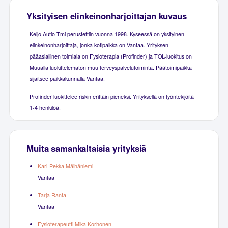
Yksityisen elinkeinonharjoittajan kuvaus
Keijo Autio Tmi perustettiin vuonna 1998. Kyseessä on yksityinen
elinkeinonharjoittaja, jonka kotipaikka on Vantaa. Yrityksen
pääasiallinen toimiala on Fysioterapia (Profinder) ja TOL-luokitus on
Muualla luokittelematon muu terveyspalvelutoiminta. Päätoimipaikka
sijaitsee paikkakunnalla Vantaa.
Profinder luokittelee riskin erittäin pieneksi. Yrityksellä on työntekijöitä
1-4 henkilöä.
Muita samankaltaisia yrityksiä
Kari-Pekka Mäihäniemi
Vantaa
Tarja Ranta
Vantaa
Fysioterapeutti Mika Korhonen