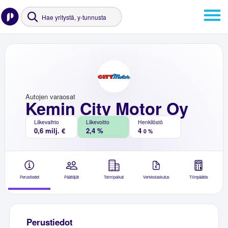
Autojen varaosat
Kemin City Motor Oy
Liikevaihto
Liikevoitto
Henkilöstö
0,6 milj. €
2,4 %
4
0 %
Perustiedot
Päättäjät
Toimipaikat
Verkkolaskutus
Tilinpäätös
Perustiedot