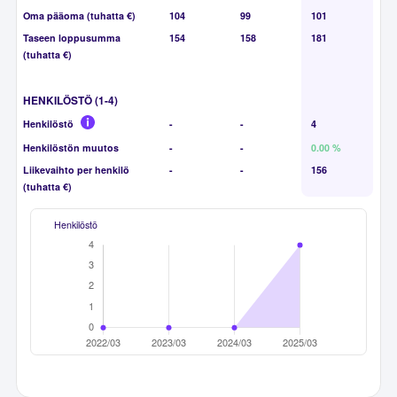
Oma pääoma (tuhatta €)
104
99
101
Taseen loppusumma
154
158
181
(tuhatta €)
HENKILÖSTÖ (1-4)
Henkilöstö
-
-
4
Henkilöstön muutos
-
-
0.00 %
Liikevaihto per henkilö
-
-
156
(tuhatta €)
Henkilöstö