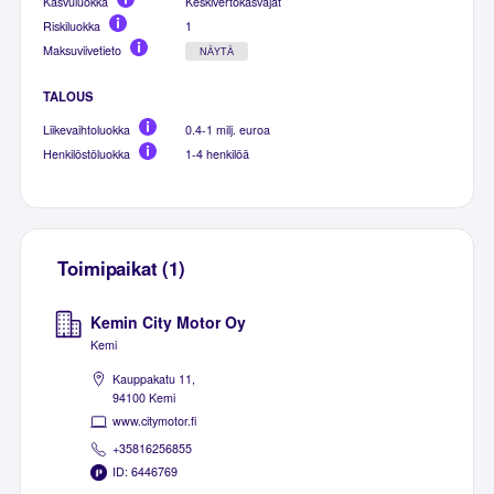
Kasvuluokka
Keskivertokasvajat
Riskiluokka
1
Maksuviivetieto
NÄYTÄ
TALOUS
Liikevaihtoluokka
0.4-1 milj. euroa
Henkilöstöluokka
1-4 henkilöä
Toimipaikat (1)
Kemin City Motor Oy
Kemi
Kauppakatu 11,
94100 Kemi
www.citymotor.fi
+35816256855
ID: 6446769