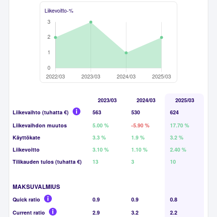
Liikevoitto-%
2023/03
2024/03
2025/03
Liikevaihto (tuhatta €)
563
530
624
Liikevaihdon muutos
5.00 %
-5.90 %
17.70 %
Käyttökate
3.3 %
1.9 %
3.2 %
Liikevoitto
3.10 %
1.10 %
2.40 %
Tilikauden tulos (tuhatta €)
13
3
10
MAKSUVALMIUS
Quick ratio
0.9
0.9
0.8
Current ratio
2.9
3.2
2.2