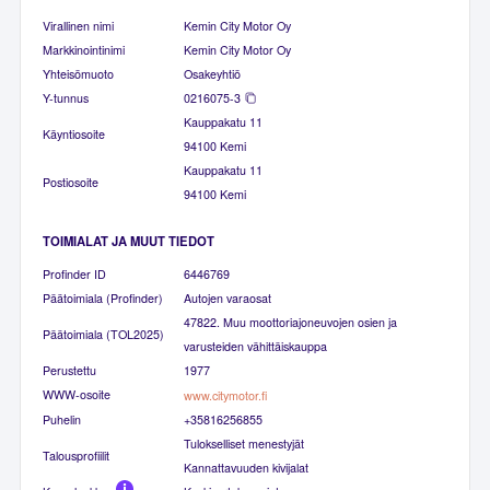
Virallinen nimi
Kemin City Motor Oy
Markkinointinimi
Kemin City Motor Oy
Yhteisömuoto
Osakeyhtiö
Y-tunnus
0216075-3
Kauppakatu 11
Käyntiosoite
94100 Kemi
Kauppakatu 11
Postiosoite
94100 Kemi
TOIMIALAT JA MUUT TIEDOT
Profinder ID
6446769
Päätoimiala (Profinder)
Autojen varaosat
47822. Muu moottoriajoneuvojen osien ja
Päätoimiala (TOL2025)
varusteiden vähittäiskauppa
Perustettu
1977
WWW-osoite
www.citymotor.fi
Puhelin
+35816256855
Tulokselliset menestyjät
Talousprofiilit
Kannattavuuden kivijalat