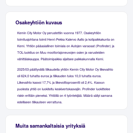
Osakeyhtiön kuvaus
Kemin City Motor Oy perustettiin vuonna 1977. Osakeyhtiön
toimitusjohtana toimii Henri-Pekka Kalervo Aalto ja kotipaikkakunta on
Kemi. Yhtiön pääasiallinen toimiala on Autojen varaosat (Profinder) ja
TOL-luokitus on Muu moottoriajoneuvojen osien ja varusteiden
vähittäiskauppa. Päätoimipaikka sijaitsee paikkakunnalla Kemi.
2025/03 päättyvällä tilikaudella yhtiön Kemin City Motor Oy liikevaihto
oli 624,0 tuhatta euroa ja tilikauden tulos 10,0 tuhatta euroa.
Liikevaihto kasvoi 17,7% ja liikevoittoprosentti oli 2,4%. Kasvun
puolesta yhtiö on luokiteltu keskivertokasvajiin. Profinder luokittelee
riskin erittäin pieneksi. Yhtiöllä on 4 työntekijää. Määrä säilyi samana
edelliseen tilikauteen verrattuna.
Muita samankaltaisia yrityksiä