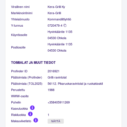
Virallinen nimi
Kera-Grilli Ky
Markkinointinimi
Kera-Grilli
Yhteisömuoto
Kommandiittiyhtiö
Y-tunnus
0720479-4
Hyvinkääntie 1135
Käyntiosoite
04530 Ohkola
Hyvinkääntie 1135
Postiosoite
04530 Ohkola
TOIMIALAT JA MUUT TIEDOT
Profinder ID
2016921
Päätoimiala (Profinder)
Grilli-ravintolat
Päätoimiala (TOL2025)
56112. Pikaruokaravintolat ja ruokakioskit
Perustettu
1988
WWW-osoite
Puhelin
+358405911269
Kasvuluokka
Riskiluokka
1
Maksuviivetieto
NÄYTÄ