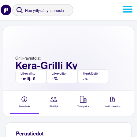
Grilli-ravintolat
Kera-Grilli Ky
Liikevaihto
Liikevoitto
Henkilöstö
- milj. €
- %
- %
Perustiedot
Päättäjät
Toimipaikat
Verkkolaskutus
Perustiedot