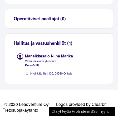
Operatiiviset päättäjät (0)
Hallitus ja vastuuhenkilöt (1)
Mansikkasalo Niina Marika
Vastuunalainen yhtiömies
Kera-Grilli
Hyvinkääntie 1135, 04530 Ohkola
© 2020 Leadventure Oy
Logos provided by Clearbit
Tietosuojakäytäntö
Ota yhteyttä Profinderin B2B myyntiin