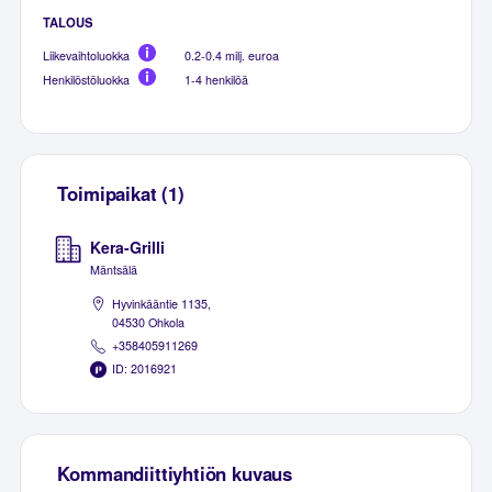
TALOUS
Liikevaihtoluokka
0.2-0.4 milj. euroa
Henkilöstöluokka
1-4 henkilöä
Toimipaikat (1)
Kera-Grilli
Mäntsälä
Hyvinkääntie 1135,
04530 Ohkola
+358405911269
ID: 2016921
Kommandiittiyhtiön kuvaus