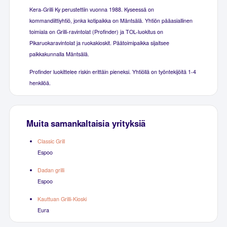
Kera-Grilli Ky perustettiin vuonna 1988. Kyseessä on
kommandiittiyhtiö, jonka kotipaikka on Mäntsälä. Yhtiön pääasiallinen
toimiala on Grilli-ravintolat (Profinder) ja TOL-luokitus on
Pikaruokaravintolat ja ruokakioskit. Päätoimipaikka sijaitsee
paikkakunnalla Mäntsälä.
Profinder luokittelee riskin erittäin pieneksi. Yhtiöllä on työntekijöitä 1-4
henkilöä.
Muita samankaltaisia yrityksiä
Classic Grill
Espoo
Dadan grilli
Espoo
Kauttuan Grilli-Kioski
Eura