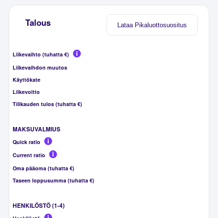
Talous
Lataa Pikaluottosuositus
Liikevaihto (tuhatta €)
Liikevaihdon muutos
Käyttökate
Liikevoitto
Tilikauden tulos (tuhatta €)
MAKSUVALMIUS
Quick ratio
Current ratio
Oma pääoma (tuhatta €)
Taseen loppusumma (tuhatta €)
HENKILÖSTÖ (1-4)