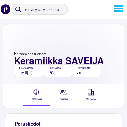
Keraamiset tuotteet
Keramiikka SAVEIJA
Liikevaihto
Liikevoitto
Henkilöstö
- milj. €
- %
- %
Perustiedot
Päättäjät
Toimipaikat
Perustiedot