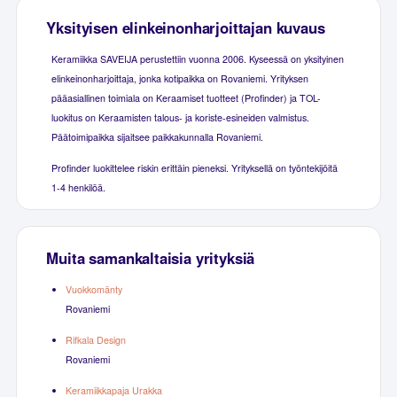
Yksityisen elinkeinonharjoittajan kuvaus
Keramiikka SAVEIJA perustettiin vuonna 2006. Kyseessä on yksityinen
elinkeinonharjoittaja, jonka kotipaikka on Rovaniemi. Yrityksen
pääasiallinen toimiala on Keraamiset tuotteet (Profinder) ja TOL-
luokitus on Keraamisten talous- ja koriste-esineiden valmistus.
Päätoimipaikka sijaitsee paikkakunnalla Rovaniemi.
Profinder luokittelee riskin erittäin pieneksi. Yrityksellä on työntekijöitä
1-4 henkilöä.
Muita samankaltaisia yrityksiä
Vuokkomänty
Rovaniemi
Rifkala Design
Rovaniemi
Keramiikkapaja Urakka