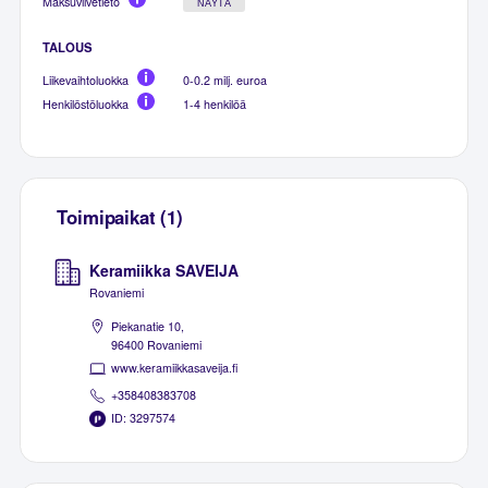
Maksuviivetieto
NÄYTÄ
TALOUS
Liikevaihtoluokka
0-0.2 milj. euroa
Henkilöstöluokka
1-4 henkilöä
Toimipaikat (1)
Keramiikka SAVEIJA
Rovaniemi
Piekanatie 10,
96400 Rovaniemi
www.keramiikkasaveija.fi
+358408383708
ID: 3297574