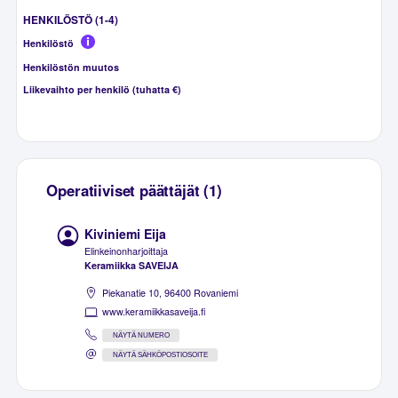
HENKILÖSTÖ (1-4)
Henkilöstö
Henkilöstön muutos
Liikevaihto per henkilö (tuhatta €)
Operatiiviset päättäjät (1)
Kiviniemi Eija
Elinkeinonharjoittaja
Keramiikka SAVEIJA
Piekanatie 10, 96400 Rovaniemi
www.keramiikkasaveija.fi
NÄYTÄ NUMERO
NÄYTÄ SÄHKÖPOSTIOSOITE