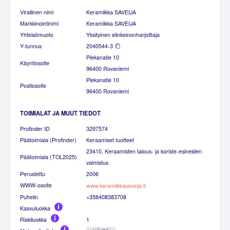
Virallinen nimi
Keramiikka SAVEIJA
Markkinointinimi
Keramiikka SAVEIJA
Yhteisömuoto
Yksityinen elinkeinonharjoittaja
Y-tunnus
2040544-3
Piekanatie 10
Käyntiosoite
96400 Rovaniemi
Piekanatie 10
Postiosoite
96400 Rovaniemi
TOIMIALAT JA MUUT TIEDOT
Profinder ID
3297574
Päätoimiala (Profinder)
Keraamiset tuotteet
23410. Keraamisten talous- ja koriste-esineiden
Päätoimiala (TOL2025)
valmistus
Perustettu
2006
WWW-osoite
www.keramiikkasaveija.fi
Puhelin
+358408383708
Kasvuluokka
Riskiluokka
1