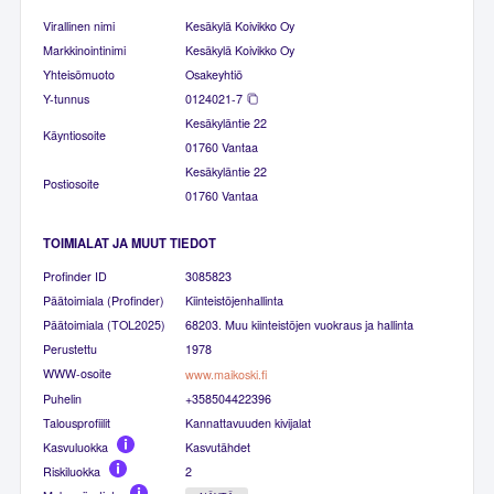
Virallinen nimi
Kesäkylä Koivikko Oy
Markkinointinimi
Kesäkylä Koivikko Oy
Yhteisömuoto
Osakeyhtiö
Y-tunnus
0124021-7
Kesäkyläntie 22
Käyntiosoite
01760 Vantaa
Kesäkyläntie 22
Postiosoite
01760 Vantaa
TOIMIALAT JA MUUT TIEDOT
Profinder ID
3085823
Päätoimiala (Profinder)
Kiinteistöjenhallinta
Päätoimiala (TOL2025)
68203. Muu kiinteistöjen vuokraus ja hallinta
Perustettu
1978
WWW-osoite
www.maikoski.fi
Puhelin
+358504422396
Talousprofiilit
Kannattavuuden kivijalat
Kasvuluokka
Kasvutähdet
Riskiluokka
2