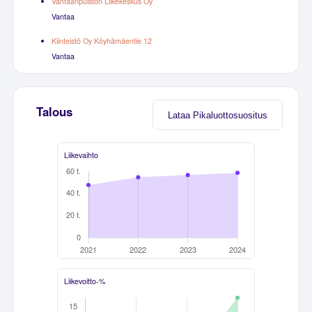
Vantaanpuiston Liikekeskus Oy
Vantaa
Kiinteistö Oy Köyhämäentie 12
Vantaa
Talous
Lataa Pikaluottosuositus
Liikevaihto
Liikevoitto-%