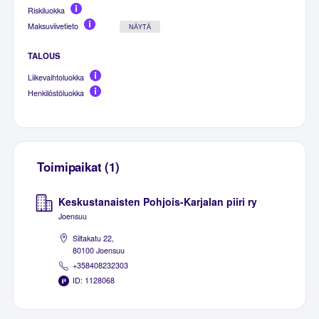
Riskiluokka
Maksuviivetieto
NÄYTÄ
TALOUS
Liikevaihtoluokka
Henkilöstöluokka
Toimipaikat (1)
Keskustanaisten Pohjois-Karjalan piiri ry
Joensuu
Siltakatu 22,
80100 Joensuu
+358408232303
ID: 1128068