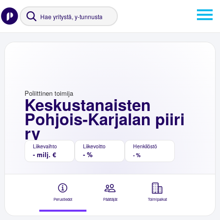
Poliittinen toimija
Keskustanaisten
Pohjois-Karjalan piiri
ry
Liikevaihto
Liikevoitto
Henkilöstö
- milj. €
- %
- %
Perustiedot
Päättäjät
Toimipaikat