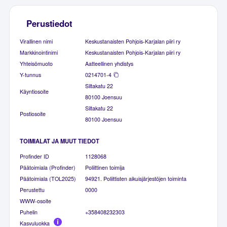
Perustiedot
Virallinen nimi
Keskustanaisten Pohjois-Karjalan piiri ry
Markkinointinimi
Keskustanaisten Pohjois-Karjalan piiri ry
Yhteisömuoto
Aatteellinen yhdistys
Y-tunnus
0214701-4
Siltakatu 22
Käyntiosoite
80100 Joensuu
Siltakatu 22
Postiosoite
80100 Joensuu
TOIMIALAT JA MUUT TIEDOT
Profinder ID
1128068
Päätoimiala (Profinder)
Poliittinen toimija
Päätoimiala (TOL2025)
94921. Poliittisten aikuisjärjestöjen toiminta
Perustettu
0000
WWW-osoite
Puhelin
+358408232303
Kasvuluokka