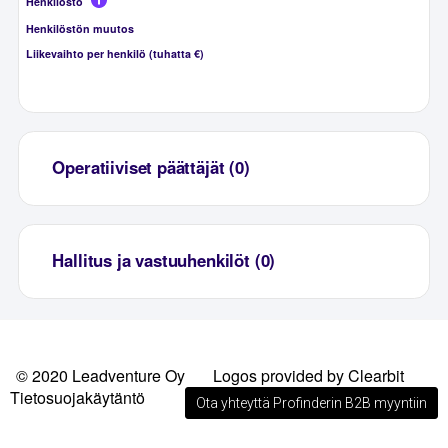
Henkilöstö
Henkilöstön muutos
Liikevaihto per henkilö (tuhatta €)
Operatiiviset päättäjät (0)
Hallitus ja vastuuhenkilöt (0)
© 2020 Leadventure Oy
Logos provided by Clearbit
Tietosuojakäytäntö
Ota yhteyttä Profinderin B2B myyntiin