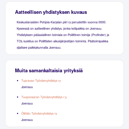
Aatteellisen yhdistyksen kuvaus
Keskustanaisten Pohjois-Karjalan piiri ry perustettiin vuonna 0000.
Kyseessä on aatteellinen yhdistys, jonka kotipaikka on Joensuu.
Yhdistyksen pääasiallinen toimiala on Poliittinen toimija (Profinder) ja
TOL-luokitus on Poliittisten aikuisjärjestöjen toiminta. Päätoimipaikka
sijaitsee paikkakunnalla Joensuu.
Muita samankaltaisia yrityksiä
Tupravan Työväenyhdistys ry
Joensuu
Tuupovaaran Työväenyhdistys r.y.
Joensuu
Öllölän Työväenyhdistys ry
Joensuu