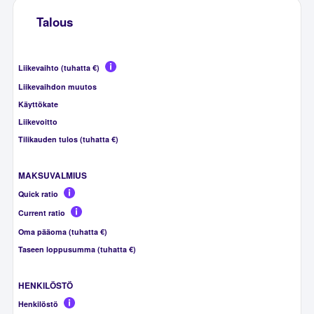
Talous
Liikevaihto (tuhatta €)
Liikevaihdon muutos
Käyttökate
Liikevoitto
Tilikauden tulos (tuhatta €)
MAKSUVALMIUS
Quick ratio
Current ratio
Oma pääoma (tuhatta €)
Taseen loppusumma (tuhatta €)
HENKILÖSTÖ
Henkilöstö