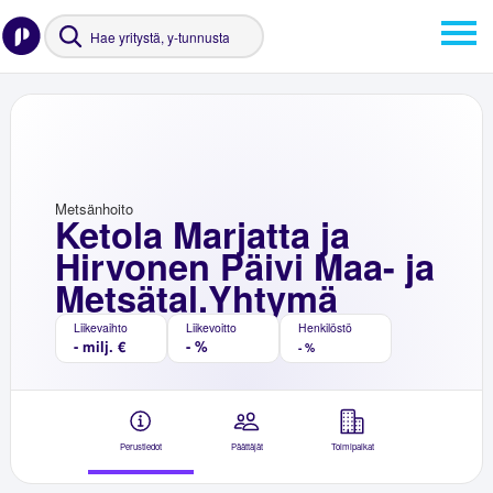
Metsänhoito
Ketola Marjatta ja
Hirvonen Päivi Maa- ja
Metsätal.Yhtymä
Liikevaihto
Liikevoitto
Henkilöstö
- milj. €
- %
- %
Perustiedot
Päättäjät
Toimipaikat