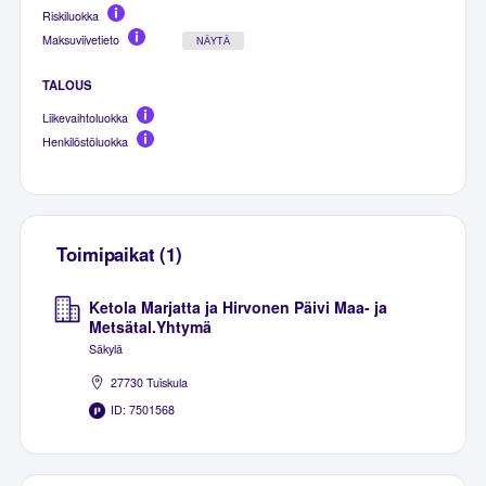
Riskiluokka
Maksuviivetieto
NÄYTÄ
TALOUS
Liikevaihtoluokka
Henkilöstöluokka
Toimipaikat (1)
Ketola Marjatta ja Hirvonen Päivi Maa- ja
Metsätal.Yhtymä
Säkylä
27730 Tuiskula
ID: 7501568