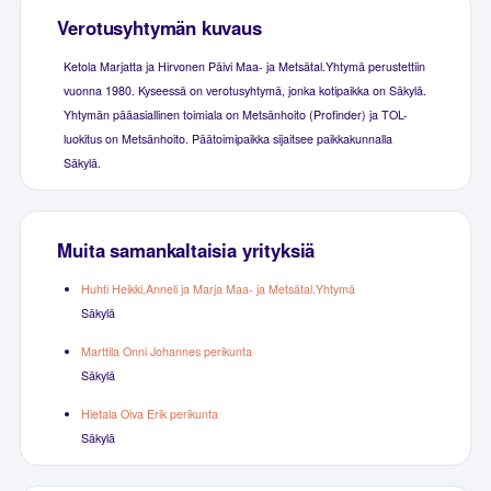
Verotusyhtymän kuvaus
Ketola Marjatta ja Hirvonen Päivi Maa- ja Metsätal.Yhtymä perustettiin
vuonna 1980. Kyseessä on verotusyhtymä, jonka kotipaikka on Säkylä.
Yhtymän pääasiallinen toimiala on Metsänhoito (Profinder) ja TOL-
luokitus on Metsänhoito. Päätoimipaikka sijaitsee paikkakunnalla
Säkylä.
Muita samankaltaisia yrityksiä
Huhti Heikki,Anneli ja Marja Maa- ja Metsätal.Yhtymä
Säkylä
Marttila Onni Johannes perikunta
Säkylä
Hietala Oiva Erik perikunta
Säkylä