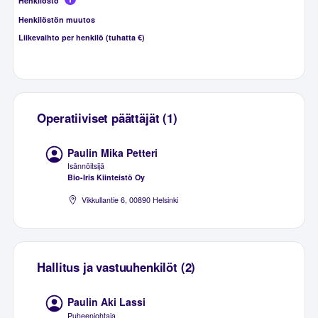
Henkilöstö
Henkilöstön muutos
Liikevaihto per henkilö (tuhatta €)
Operatiiviset päättäjät (1)
Paulin Mika Petteri
Isännöitsijä
Bio-Iris Kiinteistö Oy
Vikkullantie 6, 00890 Helsinki
Hallitus ja vastuuhenkilöt (2)
Paulin Aki Lassi
Puheenjohtaja