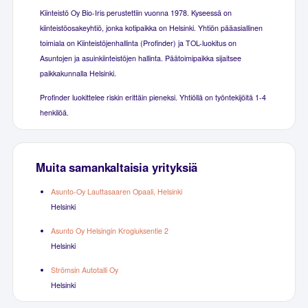
Kiinteistö Oy Bio-Iris perustettiin vuonna 1978. Kyseessä on
kiinteistöosakeyhtiö, jonka kotipaikka on Helsinki. Yhtiön pääasiallinen
toimiala on Kiinteistöjenhallinta (Profinder) ja TOL-luokitus on
Asuntojen ja asuinkiinteistöjen hallinta. Päätoimipaikka sijaitsee
paikkakunnalla Helsinki.
Profinder luokittelee riskin erittäin pieneksi. Yhtiöllä on työntekijöitä 1-4
henkilöä.
Muita samankaltaisia yrityksiä
Asunto-Oy Lauttasaaren Opaali, Helsinki
Helsinki
Asunto Oy Helsingin Krogiuksentie 2
Helsinki
Strömsin Autotalli Oy
Helsinki