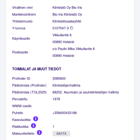
Virallinen nimi
Kiinteistö Oy Bio-Iris
Markkinointinimi
Bio-Iris Kiinteistö Oy
Yhteisömuoto
Kiinteistöosakeyhtiö
Y-tunnus
0107047-3
Vikkullantie 6
Käyntiosoite
00890 Helsinki
c/o Paulin Mika Vikkullantie 6
Postiosoite
00890 Helsinki
TOIMIALAT JA MUUT TIEDOT
Profinder ID
3085600
Päätoimiala (Profinder)
Kiinteistöjenhallinta
Päätoimiala (TOL2025)
68202. Asuntojen ja asuinkiinteistöjen hallinta
Perustettu
1978
WWW-osoite
Puhelin
+358400433186
Kasvuluokka
Riskiluokka
1
Maksuviivetieto
NÄYTÄ