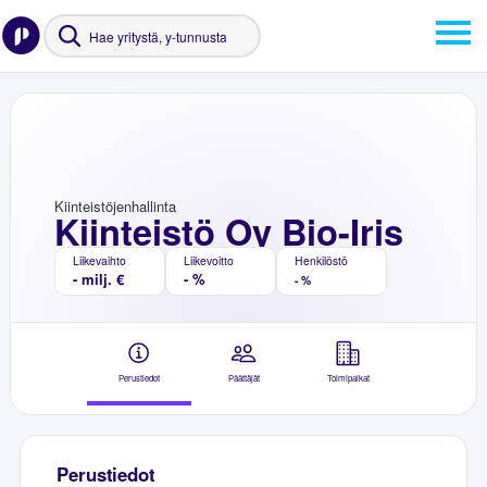
Kiinteistöjenhallinta
Kiinteistö Oy Bio-Iris
Liikevaihto
Liikevoitto
Henkilöstö
- milj. €
- %
- %
Perustiedot
Päättäjät
Toimipaikat
Perustiedot