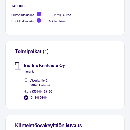
TALOUS
Liikevaihtoluokka
0-0.2 milj. euroa
Henkilöstöluokka
1-4 henkilöä
Toimipaikat (1)
Bio-Iris Kiinteistö Oy
Helsinki
Vikkullantie 6,
00890 Helsinki
+358400433186
ID: 3085600
Kiinteistöosakeyhtiön kuvaus