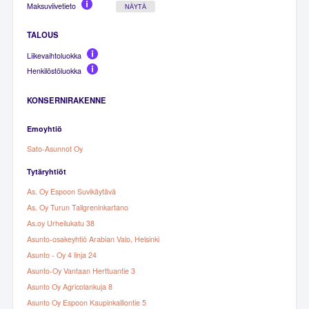
Maksuviivetieto
NÄYTÄ
TALOUS
Liikevaihtoluokka
Henkilöstöluokka
KONSERNIRAKENNE
Emoyhtiö
Sato-Asunnot Oy
Tytäryhtiöt
As. Oy Espoon Suvikäytävä
As. Oy Turun Tallgreninkartano
As.oy Urheilukatu 38
Asunto-osakeyhtiö Arabian Valo, Helsinki
Asunto - Oy 4 linja 24
Asunto-Oy Vantaan Herttuantie 3
Asunto Oy Agricolankuja 8
Asunto Oy Espoon Kaupinkalliontie 5