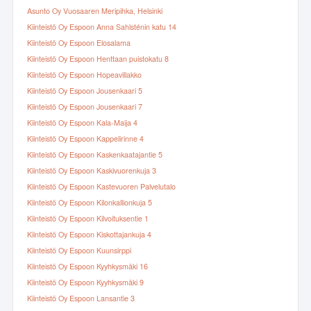
Asunto Oy Vuosaaren Meripihka, Helsinki
Kiinteistö Oy Espoon Anna Sahlsténin katu 14
Kiinteistö Oy Espoon Elosalama
Kiinteistö Oy Espoon Henttaan puistokatu 8
Kiinteistö Oy Espoon Hopeavillakko
Kiinteistö Oy Espoon Jousenkaari 5
Kiinteistö Oy Espoon Jousenkaari 7
Kiinteistö Oy Espoon Kala-Maija 4
Kiinteistö Oy Espoon Kappelirinne 4
Kiinteistö Oy Espoon Kaskenkaatajantie 5
Kiinteistö Oy Espoon Kaskivuorenkuja 3
Kiinteistö Oy Espoon Kastevuoren Palvelutalo
Kiinteistö Oy Espoon Kilonkallionkuja 5
Kiinteistö Oy Espoon Kilvoituksentie 1
Kiinteistö Oy Espoon Kiskottajankuja 4
Kiinteistö Oy Espoon Kuunsirppi
Kiinteistö Oy Espoon Kyyhkysmäki 16
Kiinteistö Oy Espoon Kyyhkysmäki 9
Kiinteistö Oy Espoon Lansantie 3