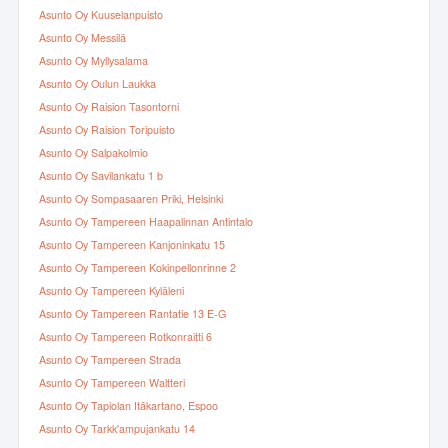
Asunto Oy Kuuselanpuisto
Asunto Oy Messilä
Asunto Oy Myllysalama
Asunto Oy Oulun Laukka
Asunto Oy Raision Tasontorni
Asunto Oy Raision Toripuisto
Asunto Oy Salpakolmio
Asunto Oy Savilankatu 1 b
Asunto Oy Sompasaaren Priki, Helsinki
Asunto Oy Tampereen Haapalinnan Antintalo
Asunto Oy Tampereen Kanjoninkatu 15
Asunto Oy Tampereen Kokinpellonrinne 2
Asunto Oy Tampereen Kyläleni
Asunto Oy Tampereen Rantatie 13 E-G
Asunto Oy Tampereen Rotkonraitti 6
Asunto Oy Tampereen Strada
Asunto Oy Tampereen Waltteri
Asunto Oy Tapiolan Itäkartano, Espoo
Asunto Oy Tarkk'ampujankatu 14