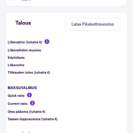
Talous
Lataa Pikaluottosuositus
Liikevaihto (tuhatta €)
Liikevaihdon muutos
Käyttökate
Liikevoitto
Tilikauden tulos (tuhatta €)
MAKSUVALMIUS
Quick ratio
Current ratio
Oma pääoma (tuhatta €)
Taseen loppusumma (tuhatta €)