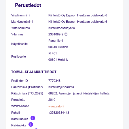
Perustiedot
Virallinen nimi
Kiinteistö Oy Espoon Henttaan puistokatu 6
Markkinointinimi
Kiinteistö Oy Espoon Henttaan puistokatu 6
Yhteisömuoto
Kiinteistöosakeyhtiö
Y-tunnus
2361089-9
Panuntie 4
Käyntiosoite
00610 Helsinki
Pl 401
Postiosoite
00601 Helsinki
TOIMIALAT JA MUUT TIEDOT
Profinder ID
7770348
Päätoimiala (Profinder)
Kiinteistöjenhallinta
Päätoimiala (TOL2025)
68202. Asuntojen ja asuinkiinteistöjen hallinta
Perustettu
2010
WWW-osoite
www.sato.fi
Puhelin
+35820334443
Kasvuluokka
Riskiluokka