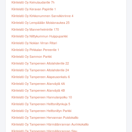
Kiinteistö Oy Keinulaudantie 7h
Kiinteistö Oy Keravan Papintie 1
Kiinteistö Oy Kirkkonummen Sarvvikinrinne 4
Kiinteistö Oy Lempäälän Moisionaukea 25
Kiinteistö Oy Mannerheimintie 170
Kiinteistö Oy Niittykummun Huippuparkki
Kiinteistö Oy Nokian Virran Ritari
Kiinteistö Oy Pirkkalan Pereentie 1
Kiinteistö Oy Sammon Parkki
Kiinteistö Oy Tampereen Aitolahdentie 22
Kiinteistö Oy Tampereen Aitolahdentie 24
Kiinteistö Oy Tampereen Alapeusonkatu 6
Kiinteistö Oy Tampereen Atanväylä 4A
Kiinteistö Oy Tampereen Atanväylä 4B
Kiinteistö Oy Tampereen Hannulanpolku 10
Kiinteistö Oy Tampereen Heittoniitynkuja 5
Kiinteistö Oy Tampereen Heittoniityn Parkki
Kiinteistö Oy Tampereen Hervannan Puistokallio
Kiinteistö Oy Tampereen Härmälänrannan Aurinkokallio
Kiinteistö Oy Tampereen Härmälänrannan Sisu