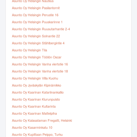
Asunto Oy Helsingin Nautilus
Asunto Oy Helsingin Pasilantornit
Asunto Oy Helsingin Perustie 16
Asunto Oy Helsingin Puuskarinne 1
Asunto Oy Helsingin Ruusutarhantie 2-4
Asunto Oy Helsingin Solnantie 22
Asunto Oy Helsingin Ståhlbergintie 4
Asunto Oy Helsingin Tila
Asunto Oy Helsingin Töölön Oscar
Asunto Oy Helsingin Vanha viertotie 16
Asunto Oy Helsingin Vanha viertotie 18
Asunto Oy Helsingin Villa Kuohu
Asunto Oy Jyväskylän Kipinämikko
Asunto Oy Kaarinan Katariinankallio
Asunto Oy Kaarinan Kiurunpuisto
Asunto Oy Kaarinan Kultarinta
Asunto Oy Kaarinan Mattelpiha
Asunto Oy Kalasataman Fregatti, Helsinki
Asunto Oy Kasarminkatu 10
Asunto Oy Kupittaan Peippo, Turku