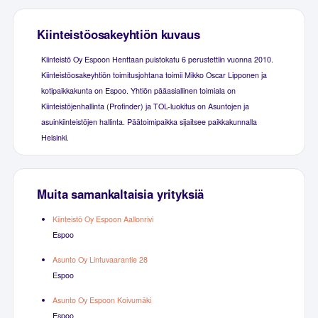
Kiinteistöosakeyhtiön kuvaus
Kiinteistö Oy Espoon Henttaan puistokatu 6 perustettiin vuonna 2010.
Kiinteistöosakeyhtiön toimitusjohtana toimii Mikko Oscar Lipponen ja
kotipaikkakunta on Espoo. Yhtiön pääasiallinen toimiala on
Kiinteistöjenhallinta (Profinder) ja TOL-luokitus on Asuntojen ja
asuinkiinteistöjen hallinta. Päätoimipaikka sijaitsee paikkakunnalla
Helsinki.
Muita samankaltaisia yrityksiä
Kiinteistö Oy Espoon Aallonrivi
Espoo
Asunto Oy Lintuvaarantie 28
Espoo
Asunto Oy Espoon Koivumäki
Espoo