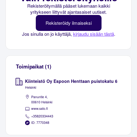
Rekisteröitymällä pääset lukemaan kaikki
yritykseen liittyvät ajantasaiset uutiset.
Rekisteröidy ilmaiseksi
Jos sinulla on jo käyttäjä,
kirjaudu sisään tästä
.
Toimipaikat (1)
Kiinteistö Oy Espoon Henttaan puistokatu 6
Helsinki
Panuntie 4,
00610 Helsinki
www.sato.fi
+35820334443
ID: 7770348