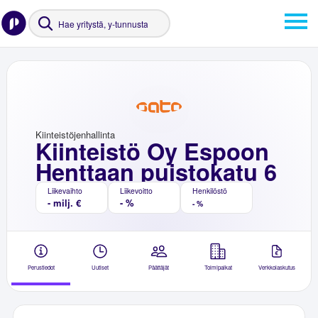
Kiinteistöjenhallinta
Kiinteistö Oy Espoon
Henttaan puistokatu 6
Liikevaihto
Liikevoitto
Henkilöstö
- milj. €
- %
- %
Perustiedot
Uutiset
Päättäjät
Toimipaikat
Verkkolaskutus