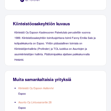
Kiinteistöosakeyhtiön kuvaus
Kiinteistö Oy Espoon Kastevuoren Palvelutalo perustettiin vuonna
1989. Kiinteistöosakeyhtiön toimitusjohtana toimii Fanny Emilia Salo ja
kotipaikkakunta on Espoo. Yhtiön pääasiallinen toimiala on
Kiinteistöjenhallinta (Profinder) ja TOL-luokitus on Asuntojen ja
asuinkiinteistöjen hallinta. Päätoimipaikka sijaitsee paikkakunnalla
Helsinki.
Muita samankaltaisia yrityksiä
Kiinteistö Oy Espoon Aallonrivi
Espoo
Asunto Oy Lintuvaarantie 28
Espoo