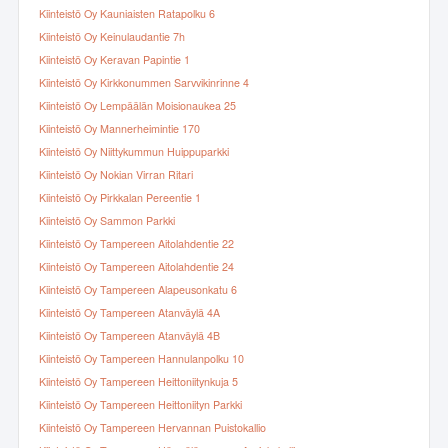
Kiinteistö Oy Kauniaisten Ratapolku 6
Kiinteistö Oy Keinulaudantie 7h
Kiinteistö Oy Keravan Papintie 1
Kiinteistö Oy Kirkkonummen Sarvvikinrinne 4
Kiinteistö Oy Lempäälän Moisionaukea 25
Kiinteistö Oy Mannerheimintie 170
Kiinteistö Oy Niittykummun Huippuparkki
Kiinteistö Oy Nokian Virran Ritari
Kiinteistö Oy Pirkkalan Pereentie 1
Kiinteistö Oy Sammon Parkki
Kiinteistö Oy Tampereen Aitolahdentie 22
Kiinteistö Oy Tampereen Aitolahdentie 24
Kiinteistö Oy Tampereen Alapeusonkatu 6
Kiinteistö Oy Tampereen Atanväylä 4A
Kiinteistö Oy Tampereen Atanväylä 4B
Kiinteistö Oy Tampereen Hannulanpolku 10
Kiinteistö Oy Tampereen Heittoniitynkuja 5
Kiinteistö Oy Tampereen Heittoniityn Parkki
Kiinteistö Oy Tampereen Hervannan Puistokallio