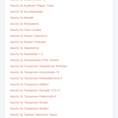
Asunto Oy Kupittaan Peippo, Turku
Asunto Oy Kuuselanpuisto
Asunto Oy Messilä
Asunto Oy Myllysalama
Asunto Oy Oulun Laukka
Asunto Oy Raision Tasontorni
Asunto Oy Raision Toripuisto
Asunto Oy Salpakolmio
Asunto Oy Savilankatu 1 b
Asunto Oy Sompasaaren Priki, Helsinki
Asunto Oy Tampereen Haapalinnan Antintalo
Asunto Oy Tampereen Kanjoninkatu 15
Asunto Oy Tampereen Kokinpellonrinne 2
Asunto Oy Tampereen Kyläleni
Asunto Oy Tampereen Rantatie 13 E-G
Asunto Oy Tampereen Rotkonraitti 6
Asunto Oy Tampereen Strada
Asunto Oy Tampereen Waltteri
Asunto Oy Tapiolan Itäkartano, Espoo