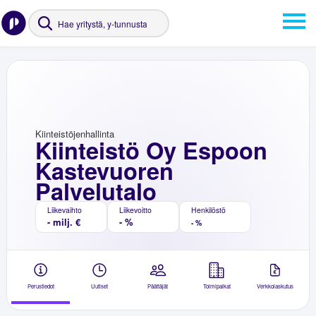
Kiinteistöjenhallinta
Kiinteistö Oy Espoon
Kastevuoren
Palvelutalo
Liikevaihto
Liikevoitto
Henkilöstö
- milj. €
- %
- %
Perustiedot
Uutiset
Päättäjät
Toimipaikat
Verkkolaskutus