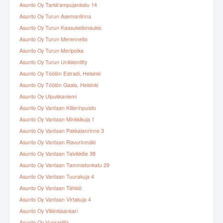
Asunto Oy Tarkk'ampujankatu 14
Asunto Oy Turun Asemanlinna
Asunto Oy Turun Kaasukellonaukio
Asunto Oy Turun Merenneito
Asunto Oy Turun Meripoika
Asunto Oy Turun Unikkoniitty
Asunto Oy Töölön Estradi, Helsinki
Asunto Oy Töölön Gaala, Helsinki
Asunto Oy Ulpukkaniemi
Asunto Oy Vantaan Kilterinpuisto
Asunto Oy Vantaan Minkkikuja 1
Asunto Oy Vantaan Pakkalanrinne 3
Asunto Oy Vantaan Ravurinmäki
Asunto Oy Vantaan Talvikkitie 38
Asunto Oy Vantaan Tammistonkatu 29
Asunto Oy Vantaan Tuurakuja 4
Asunto Oy Vantaan Tähkiö
Asunto Oy Vantaan Virtakuja 4
Asunto Oy Viikinkisankari
Asunto Oy Vuorastila