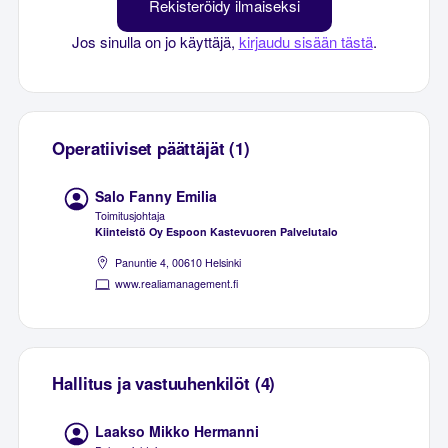
Rekisteröidy ilmaiseksi
Jos sinulla on jo käyttäjä,
kirjaudu sisään tästä
.
Operatiiviset päättäjät (1)
Salo Fanny Emilia
Toimitusjohtaja
Kiinteistö Oy Espoon Kastevuoren Palvelutalo
Panuntie 4, 00610 Helsinki
www.realiamanagement.fi
Hallitus ja vastuuhenkilöt (4)
Laakso Mikko Hermanni