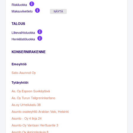
Riskiluokka
Maksuviivetieto
NÄYTÄ
TALOUS
Liikevaihtoluokka
Henkilöstöluokka
KONSERNIRAKENNE
Emoyhtiö
Sato-Asunnot Oy
Tytäryhtiöt
As. Oy Espoon Suvikäytävä
As. Oy Turun Tallgreninkartano
As.oy Urheilukatu 38
Asunto-osakeyhtiö Arabian Valo, Helsinki
Asunto - Oy 4 linja 24
Asunto-Oy Vantaan Herttuantie 3
Asunto Oy Agricolankuja 8