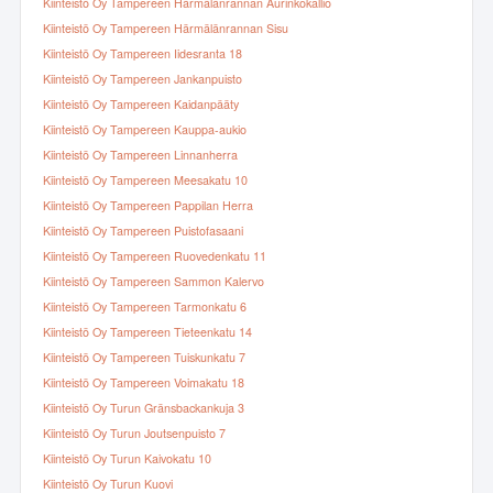
Kiinteistö Oy Tampereen Härmälänrannan Aurinkokallio
Kiinteistö Oy Tampereen Härmälänrannan Sisu
Kiinteistö Oy Tampereen Iidesranta 18
Kiinteistö Oy Tampereen Jankanpuisto
Kiinteistö Oy Tampereen Kaidanpääty
Kiinteistö Oy Tampereen Kauppa-aukio
Kiinteistö Oy Tampereen Linnanherra
Kiinteistö Oy Tampereen Meesakatu 10
Kiinteistö Oy Tampereen Pappilan Herra
Kiinteistö Oy Tampereen Puistofasaani
Kiinteistö Oy Tampereen Ruovedenkatu 11
Kiinteistö Oy Tampereen Sammon Kalervo
Kiinteistö Oy Tampereen Tarmonkatu 6
Kiinteistö Oy Tampereen Tieteenkatu 14
Kiinteistö Oy Tampereen Tuiskunkatu 7
Kiinteistö Oy Tampereen Voimakatu 18
Kiinteistö Oy Turun Gränsbackankuja 3
Kiinteistö Oy Turun Joutsenpuisto 7
Kiinteistö Oy Turun Kaivokatu 10
Kiinteistö Oy Turun Kuovi