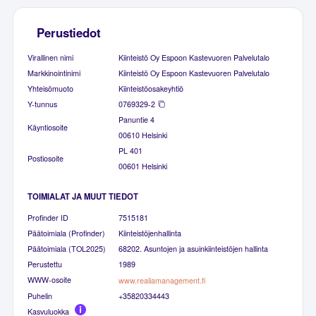
Perustiedot
Virallinen nimi
Kiinteistö Oy Espoon Kastevuoren Palvelutalo
Markkinointinimi
Kiinteistö Oy Espoon Kastevuoren Palvelutalo
Yhteisömuoto
Kiinteistöosakeyhtiö
Y-tunnus
0769329-2
Panuntie 4
Käyntiosoite
00610 Helsinki
PL 401
Postiosoite
00601 Helsinki
TOIMIALAT JA MUUT TIEDOT
Profinder ID
7515181
Päätoimiala (Profinder)
Kiinteistöjenhallinta
Päätoimiala (TOL2025)
68202. Asuntojen ja asuinkiinteistöjen hallinta
Perustettu
1989
WWW-osoite
www.realiamanagement.fi
Puhelin
+35820334443
Kasvuluokka