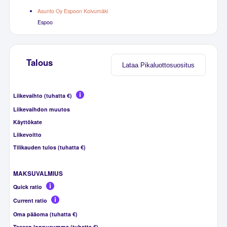
Asunto Oy Espoon Koivumäki
Espoo
Talous
Lataa Pikaluottosuositus
Liikevaihto (tuhatta €)
Liikevaihdon muutos
Käyttökate
Liikevoitto
Tilikauden tulos (tuhatta €)
MAKSUVALMIUS
Quick ratio
Current ratio
Oma pääoma (tuhatta €)
Taseen loppusumma (tuhatta €)