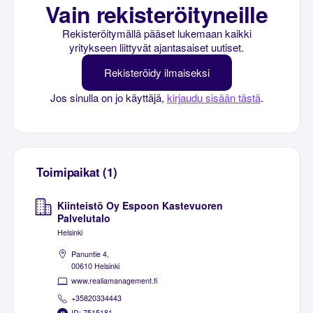
Vain rekisteröityneille
Rekisteröitymällä pääset lukemaan kaikki
yritykseen liittyvät ajantasaiset uutiset.
Rekisteröidy ilmaiseksi
Jos sinulla on jo käyttäjä,
kirjaudu sisään tästä
.
Toimipaikat (1)
Kiinteistö Oy Espoon Kastevuoren
Palvelutalo
Helsinki
Panuntie 4,
00610 Helsinki
www.realiamanagement.fi
+35820334443
ID: 7515181