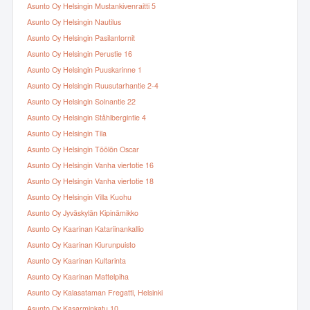
Asunto Oy Helsingin Mustankivenraitti 5
Asunto Oy Helsingin Nautilus
Asunto Oy Helsingin Pasilantornit
Asunto Oy Helsingin Perustie 16
Asunto Oy Helsingin Puuskarinne 1
Asunto Oy Helsingin Ruusutarhantie 2-4
Asunto Oy Helsingin Solnantie 22
Asunto Oy Helsingin Ståhlbergintie 4
Asunto Oy Helsingin Tila
Asunto Oy Helsingin Töölön Oscar
Asunto Oy Helsingin Vanha viertotie 16
Asunto Oy Helsingin Vanha viertotie 18
Asunto Oy Helsingin Villa Kuohu
Asunto Oy Jyväskylän Kipinämikko
Asunto Oy Kaarinan Katariinankallio
Asunto Oy Kaarinan Kiurunpuisto
Asunto Oy Kaarinan Kultarinta
Asunto Oy Kaarinan Mattelpiha
Asunto Oy Kalasataman Fregatti, Helsinki
Asunto Oy Kasarminkatu 10