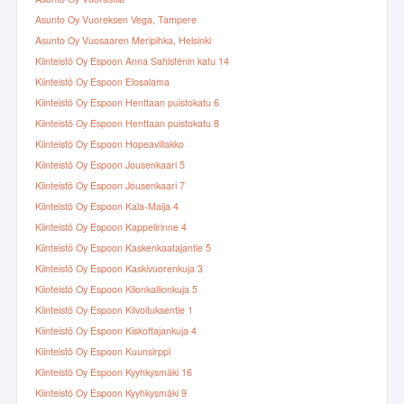
Asunto Oy Vuoreksen Vega, Tampere
Asunto Oy Vuosaaren Meripihka, Helsinki
Kiinteistö Oy Espoon Anna Sahlsténin katu 14
Kiinteistö Oy Espoon Elosalama
Kiinteistö Oy Espoon Henttaan puistokatu 6
Kiinteistö Oy Espoon Henttaan puistokatu 8
Kiinteistö Oy Espoon Hopeavillakko
Kiinteistö Oy Espoon Jousenkaari 5
Kiinteistö Oy Espoon Jousenkaari 7
Kiinteistö Oy Espoon Kala-Maija 4
Kiinteistö Oy Espoon Kappelirinne 4
Kiinteistö Oy Espoon Kaskenkaatajantie 5
Kiinteistö Oy Espoon Kaskivuorenkuja 3
Kiinteistö Oy Espoon Kilonkallionkuja 5
Kiinteistö Oy Espoon Kilvoituksentie 1
Kiinteistö Oy Espoon Kiskottajankuja 4
Kiinteistö Oy Espoon Kuunsirppi
Kiinteistö Oy Espoon Kyyhkysmäki 16
Kiinteistö Oy Espoon Kyyhkysmäki 9