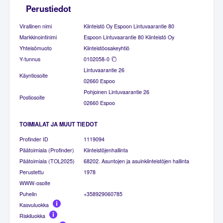
Perustiedot
Virallinen nimi
Kiinteistö Oy Espoon Lintuvaarantie 80
Markkinointinimi
Espoon Lintuvaarantie 80 Kiinteistö Oy
Yhteisömuoto
Kiinteistöosakeyhtiö
Y-tunnus
0102058-0
Lintuvaarantie 26
Käyntiosoite
02660 Espoo
Pohjoinen Lintuvaarantie 26
Postiosoite
02660 Espoo
TOIMIALAT JA MUUT TIEDOT
Profinder ID
1119094
Päätoimiala (Profinder)
Kiinteistöjenhallinta
Päätoimiala (TOL2025)
68202. Asuntojen ja asuinkiinteistöjen hallinta
Perustettu
1978
WWW-osoite
Puhelin
+358929060785
Kasvuluokka
Riskiluokka