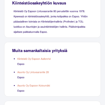
Kiinteistöosakeyhtiön kuvaus
Kiinteistö Oy Espoon Lintuvaarantie 80 perustettiin vuonna 1978.
Kyseessä on kiinteistöosakeyhtiö, jonka kotipaikka on Espoo. Yhtiön
pääasiallinen toimiala on Kiinteistöjenhallinta (Profinder) ja TOL-
luokitus on Asuntojen ja asuinkiinteistöjen hallinta. Päätoimipaikka
sijaitsee paikkakunnalla Espoo.
Muita samankaltaisia yrityksiä
Kiinteistö Oy Espoon Aallonrivi
Espoo
Asunto Oy Lintuvaarantie 28
Espoo
Asunto Oy Espoon Koivumäki
Espoo