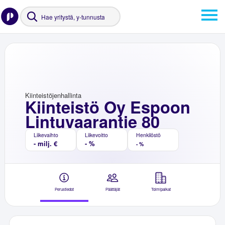
Kiinteistöjenhallinta
Kiinteistö Oy Espoon
Lintuvaarantie 80
Liikevaihto
Liikevoitto
Henkilöstö
- milj. €
- %
- %
Perustiedot
Päättäjät
Toimipaikat