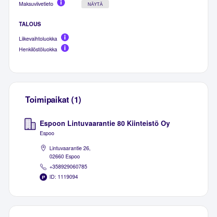
Maksuviivetieto
NÄYTÄ
TALOUS
Liikevaihtoluokka
Henkilöstöluokka
Toimipaikat (1)
Espoon Lintuvaarantie 80 Kiinteistö Oy
Espoo
Lintuvaarantie 26,
02660 Espoo
+358929060785
ID: 1119094