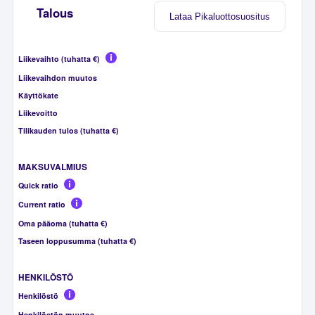
Talous
Lataa Pikaluottosuositus
Liikevaihto (tuhatta €)
Liikevaihdon muutos
Käyttökate
Liikevoitto
Tilikauden tulos (tuhatta €)
MAKSUVALMIUS
Quick ratio
Current ratio
Oma pääoma (tuhatta €)
Taseen loppusumma (tuhatta €)
HENKILÖSTÖ
Henkilöstö
Henkilöstön muutos