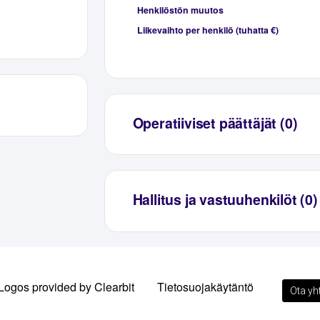
Henkilöstön muutos
Liikevaihto per henkilö (tuhatta €)
Operatiiviset päättäjät (0)
Hallitus ja vastuuhenkilöt (0)
Logos provided by Clearbit
Tietosuojakäytäntö
Ota yh