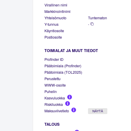
Virallinen nimi
Markkinointinimi
Yhteisömuoto
Tuntematon
Y-tunnus
-
Käyntiosoite
Postiosoite
TOIMIALAT JA MUUT TIEDOT
Profinder ID
Päätoimiala (Profinder)
Päätoimiala (TOL2025)
Perustettu
WWW-osoite
Puhelin
Kasvuluokka
Riskiluokka
Maksuviivetieto
NÄYTÄ
TALOUS