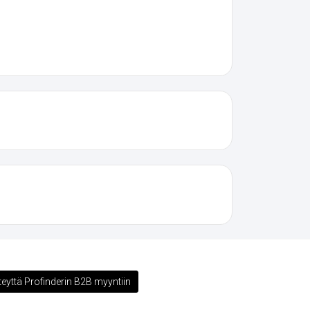
teyttä Profinderin B2B myyntiin