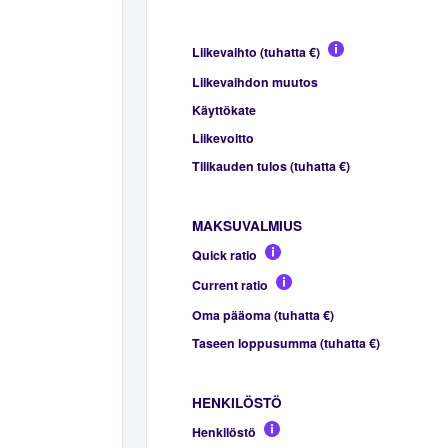
Liikevaihto (tuhatta €)
Liikevaihdon muutos
Käyttökate
Liikevoitto
Tilikauden tulos (tuhatta €)
MAKSUVALMIUS
Quick ratio
Current ratio
Oma pääoma (tuhatta €)
Taseen loppusumma (tuhatta €)
HENKILÖSTÖ
Henkilöstö