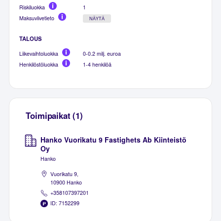
Riskiluokka
1
Maksuviivetieto
NÄYTÄ
TALOUS
Liikevaihtoluokka
0-0.2 milj. euroa
Henkilöstöluokka
1-4 henkilöä
Toimipaikat (1)
Hanko Vuorikatu 9 Fastighets Ab Kiinteistö
Oy
Hanko
Vuorikatu 9,
10900 Hanko
+358107397201
ID: 7152299