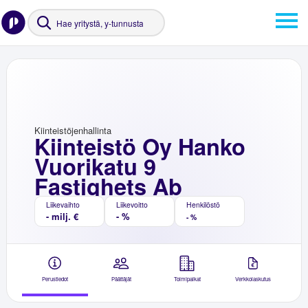
Kiinteistöjenhallinta
Kiinteistö Oy Hanko
Vuorikatu 9
Fastighets Ab
Liikevaihto
Liikevoitto
Henkilöstö
- milj. €
- %
- %
Perustiedot
Päättäjät
Toimipaikat
Verkkolaskutus