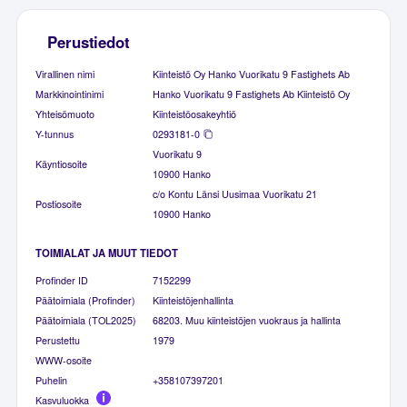
Perustiedot
Virallinen nimi
Kiinteistö Oy Hanko Vuorikatu 9 Fastighets Ab
Markkinointinimi
Hanko Vuorikatu 9 Fastighets Ab Kiinteistö Oy
Yhteisömuoto
Kiinteistöosakeyhtiö
Y-tunnus
0293181-0
Vuorikatu 9
Käyntiosoite
10900 Hanko
c/o Kontu Länsi Uusimaa Vuorikatu 21
Postiosoite
10900 Hanko
TOIMIALAT JA MUUT TIEDOT
Profinder ID
7152299
Päätoimiala (Profinder)
Kiinteistöjenhallinta
Päätoimiala (TOL2025)
68203. Muu kiinteistöjen vuokraus ja hallinta
Perustettu
1979
WWW-osoite
Puhelin
+358107397201
Kasvuluokka