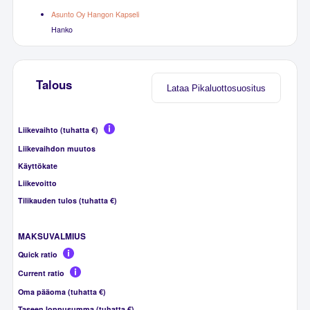
Asunto Oy Hangon Kapseli
Hanko
Talous
Lataa Pikaluottosuositus
Liikevaihto (tuhatta €)
Liikevaihdon muutos
Käyttökate
Liikevoitto
Tilikauden tulos (tuhatta €)
MAKSUVALMIUS
Quick ratio
Current ratio
Oma pääoma (tuhatta €)
Taseen loppusumma (tuhatta €)