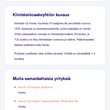
Kiinteistöosakeyhtiön kuvaus
Kiinteistö Oy Hanko Vuorikatu 9 Fastighets Ab perustettiin vuonna
1979. Kyseessä on kiinteistöosakeyhtiö, jonka kotipaikka on Hanko.
Yhtiön pääasiallinen toimiala on Kiinteistöjenhallinta (Profinder) ja
TOL-luokitus on Muu kiinteistöjen vuokraus ja hallinta. Päätoimipaikka
sijaitsee paikkakunnalla Hanko.
Profinder luokittelee riskin erittäin pieneksi. Yhtiöllä on työntekijöitä 1-4
henkilöä.
Muita samankaltaisia yrityksiä
Asunto Oy Hangon Ahdintorni
Hanko
Asunto Oy Hangon Esplanaadinkatu 98 Bostads Ab
Hanko