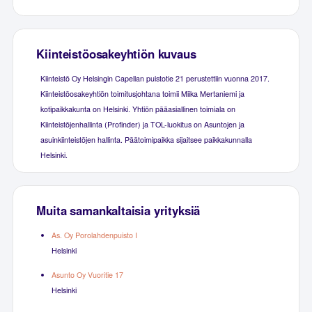
Kiinteistöosakeyhtiön kuvaus
Kiinteistö Oy Helsingin Capellan puistotie 21 perustettiin vuonna 2017.
Kiinteistöosakeyhtiön toimitusjohtana toimii Miika Mertaniemi ja
kotipaikkakunta on Helsinki. Yhtiön pääasiallinen toimiala on
Kiinteistöjenhallinta (Profinder) ja TOL-luokitus on Asuntojen ja
asuinkiinteistöjen hallinta. Päätoimipaikka sijaitsee paikkakunnalla
Helsinki.
Muita samankaltaisia yrityksiä
As. Oy Porolahdenpuisto I
Helsinki
Asunto Oy Vuoritie 17
Helsinki