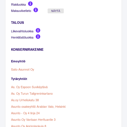
Riskiluokka
Maksuviivetieto
NÄYTÄ
TALOUS
Liikevaihtoluokka
Henkilöstöluokka
KONSERNIRAKENNE
Emoyhtiö
Sato-Asunnot Oy
Tytäryhtiöt
As. Oy Espoon Suvikäytävä
As. Oy Turun Tallgreninkartano
As.oy Urheilukatu 38
Asunto-osakeyhtiö Arabian Valo, Helsinki
Asunto - Oy 4 linja 24
Asunto-Oy Vantaan Herttuantie 3
Asunto Oy Agricolankuja 8