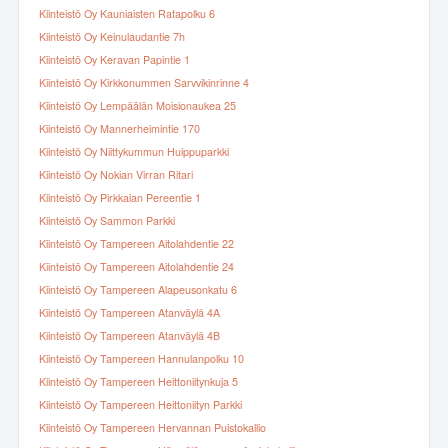
Kiinteistö Oy Kauniaisten Ratapolku 6
Kiinteistö Oy Keinulaudantie 7h
Kiinteistö Oy Keravan Papintie 1
Kiinteistö Oy Kirkkonummen Sarvvikinrinne 4
Kiinteistö Oy Lempäälän Moisionaukea 25
Kiinteistö Oy Mannerheimintie 170
Kiinteistö Oy Niittykummun Huippuparkki
Kiinteistö Oy Nokian Virran Ritari
Kiinteistö Oy Pirkkalan Pereentie 1
Kiinteistö Oy Sammon Parkki
Kiinteistö Oy Tampereen Aitolahdentie 22
Kiinteistö Oy Tampereen Aitolahdentie 24
Kiinteistö Oy Tampereen Alapeusonkatu 6
Kiinteistö Oy Tampereen Atanväylä 4A
Kiinteistö Oy Tampereen Atanväylä 4B
Kiinteistö Oy Tampereen Hannulanpolku 10
Kiinteistö Oy Tampereen Heittoniitynkuja 5
Kiinteistö Oy Tampereen Heittoniityn Parkki
Kiinteistö Oy Tampereen Hervannan Puistokallio