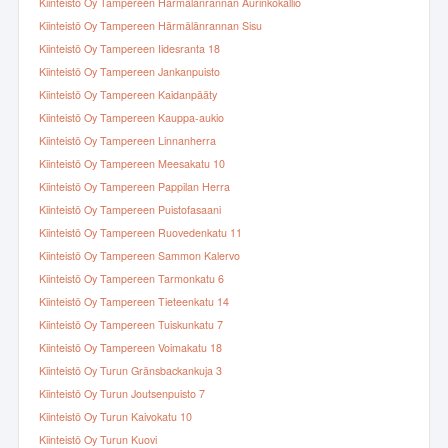
Kiinteistö Oy Tampereen Härmälänrannan Aurinkokallio
Kiinteistö Oy Tampereen Härmälänrannan Sisu
Kiinteistö Oy Tampereen Iidesranta 18
Kiinteistö Oy Tampereen Jankanpuisto
Kiinteistö Oy Tampereen Kaidanpääty
Kiinteistö Oy Tampereen Kauppa-aukio
Kiinteistö Oy Tampereen Linnanherra
Kiinteistö Oy Tampereen Meesakatu 10
Kiinteistö Oy Tampereen Pappilan Herra
Kiinteistö Oy Tampereen Puistofasaani
Kiinteistö Oy Tampereen Ruovedenkatu 11
Kiinteistö Oy Tampereen Sammon Kalervo
Kiinteistö Oy Tampereen Tarmonkatu 6
Kiinteistö Oy Tampereen Tieteenkatu 14
Kiinteistö Oy Tampereen Tuiskunkatu 7
Kiinteistö Oy Tampereen Voimakatu 18
Kiinteistö Oy Turun Gränsbackankuja 3
Kiinteistö Oy Turun Joutsenpuisto 7
Kiinteistö Oy Turun Kaivokatu 10
Kiinteistö Oy Turun Kuovi