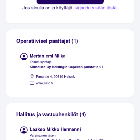
Jos sinulla on jo käyttäjä,
kirjaudu sisään tästä
.
Operatiiviset päättäjät (1)
Mertaniemi Miika
Toimitusjohtaja
Kiinteistö Oy Helsingin Capellan puistotie 21
Panuntie 4, 00610 Helsinki
www.sato.fi
Hallitus ja vastuuhenkilöt (4)
Laakso Mikko Hermanni
Varsinainen jäsen