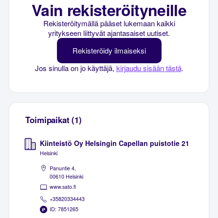
Vain rekisteröityneille
Rekisteröitymällä pääset lukemaan kaikki
yritykseen liittyvät ajantasaiset uutiset.
Rekisteröidy ilmaiseksi
Jos sinulla on jo käyttäjä,
kirjaudu sisään tästä
.
Toimipaikat (1)
Kiinteistö Oy Helsingin Capellan puistotie 21
Helsinki
Panuntie 4,
00610 Helsinki
www.sato.fi
+35820334443
ID: 7851265