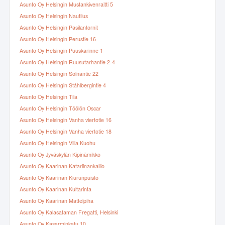
Asunto Oy Helsingin Mustankivenraitti 5
Asunto Oy Helsingin Nautilus
Asunto Oy Helsingin Pasilantornit
Asunto Oy Helsingin Perustie 16
Asunto Oy Helsingin Puuskarinne 1
Asunto Oy Helsingin Ruusutarhantie 2-4
Asunto Oy Helsingin Solnantie 22
Asunto Oy Helsingin Ståhlbergintie 4
Asunto Oy Helsingin Tila
Asunto Oy Helsingin Töölön Oscar
Asunto Oy Helsingin Vanha viertotie 16
Asunto Oy Helsingin Vanha viertotie 18
Asunto Oy Helsingin Villa Kuohu
Asunto Oy Jyväskylän Kipinämikko
Asunto Oy Kaarinan Katariinankallio
Asunto Oy Kaarinan Kiurunpuisto
Asunto Oy Kaarinan Kultarinta
Asunto Oy Kaarinan Mattelpiha
Asunto Oy Kalasataman Fregatti, Helsinki
Asunto Oy Kasarminkatu 10