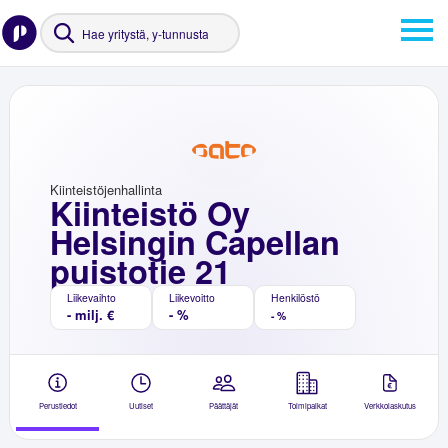
Kiinteistöjenhallinta
Kiinteistö Oy
Helsingin Capellan
puistotie 21
Liikevaihto
Liikevoitto
Henkilöstö
- milj. €
- %
- %
Perustiedot
Uutiset
Päättäjät
Toimipaikat
Verkkolaskutus