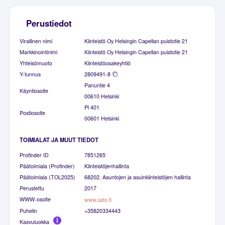
Perustiedot
Virallinen nimi
Kiinteistö Oy Helsingin Capellan puistotie 21
Markkinointinimi
Kiinteistö Oy Helsingin Capellan puistotie 21
Yhteisömuoto
Kiinteistöosakeyhtiö
Y-tunnus
2809491-8
Panuntie 4
Käyntiosoite
00610 Helsinki
Pl 401
Postiosoite
00601 Helsinki
TOIMIALAT JA MUUT TIEDOT
Profinder ID
7851265
Päätoimiala (Profinder)
Kiinteistöjenhallinta
Päätoimiala (TOL2025)
68202. Asuntojen ja asuinkiinteistöjen hallinta
Perustettu
2017
WWW-osoite
www.sato.fi
Puhelin
+35820334443
Kasvuluokka