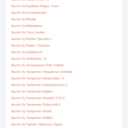
Asunto Oy Kupittaan Peippo, Turku
Asunto Oy Kuuselanpuisto
Asunto Oy Messilä
Asunto Oy Myllysalama
Asunto Oy Oulun Laukka
Asunto Oy Raision Tasontorni
Asunto Oy Raision Toripuisto
Asunto Oy Salpakolmio
Asunto Oy Savilankatu 1 b
Asunto Oy Sompasaaren Priki, Helsinki
Asunto Oy Tampereen Haapalinnan Antintalo
Asunto Oy Tampereen Kanjoninkatu 15
Asunto Oy Tampereen Kokinpellonrinne 2
Asunto Oy Tampereen Kyläleni
Asunto Oy Tampereen Rantatie 13 E-G
Asunto Oy Tampereen Rotkonraitti 6
Asunto Oy Tampereen Strada
Asunto Oy Tampereen Waltteri
Asunto Oy Tapiolan Itäkartano, Espoo