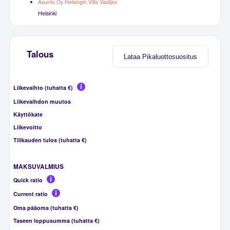
Asunto Oy Helsingin Villa Vasiljev
Helsinki
Talous
Lataa Pikaluottosuositus
Liikevaihto (tuhatta €)
Liikevaihdon muutos
Käyttökate
Liikevoitto
Tilikauden tulos (tuhatta €)
MAKSUVALMIUS
Quick ratio
Current ratio
Oma pääoma (tuhatta €)
Taseen loppusumma (tuhatta €)