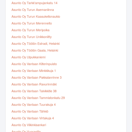
Asunto Oy Tarkk'ampujankatu 14
Asunto Oy Turun Asemanlinna
Asunto Oy Turun Kaasukellonaukio
Asunto Oy Turun Merenneito
Asunto Oy Turun Meripoika
Asunto Oy Turun Unikkoniitty
Asunto Oy Töölön Estradi, Helsinki
Asunto Oy Töölön Gaala, Helsinki
Asunto Oy Ulpukkaniemi
Asunto Oy Vantaan Kilterinpuisto
Asunto Oy Vantaan Minkkikuja 1
Asunto Oy Vantaan Pakkalanrinne 3
Asunto Oy Vantaan Ravurinmäki
Asunto Oy Vantaan Talvikkitie 38
Asunto Oy Vantaan Tammistonkatu 29
Asunto Oy Vantaan Tuurakuja 4
Asunto Oy Vantaan Tähkiö
Asunto Oy Vantaan Virtakuja 4
Asunto Oy Viikinkisankari
Asunto Oy Vuorastila