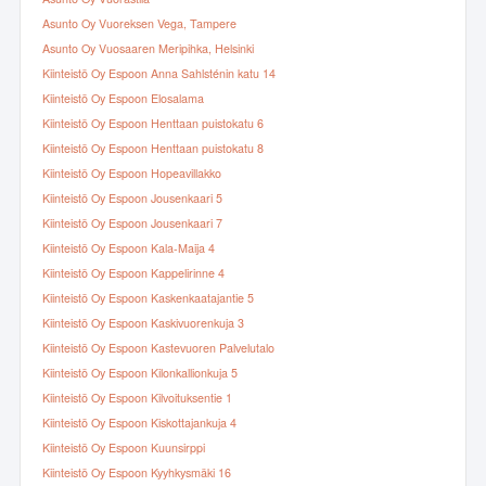
Asunto Oy Vuoreksen Vega, Tampere
Asunto Oy Vuosaaren Meripihka, Helsinki
Kiinteistö Oy Espoon Anna Sahlsténin katu 14
Kiinteistö Oy Espoon Elosalama
Kiinteistö Oy Espoon Henttaan puistokatu 6
Kiinteistö Oy Espoon Henttaan puistokatu 8
Kiinteistö Oy Espoon Hopeavillakko
Kiinteistö Oy Espoon Jousenkaari 5
Kiinteistö Oy Espoon Jousenkaari 7
Kiinteistö Oy Espoon Kala-Maija 4
Kiinteistö Oy Espoon Kappelirinne 4
Kiinteistö Oy Espoon Kaskenkaatajantie 5
Kiinteistö Oy Espoon Kaskivuorenkuja 3
Kiinteistö Oy Espoon Kastevuoren Palvelutalo
Kiinteistö Oy Espoon Kilonkallionkuja 5
Kiinteistö Oy Espoon Kilvoituksentie 1
Kiinteistö Oy Espoon Kiskottajankuja 4
Kiinteistö Oy Espoon Kuunsirppi
Kiinteistö Oy Espoon Kyyhkysmäki 16