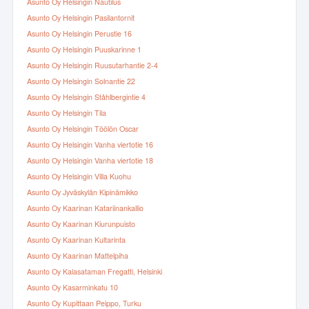
Asunto Oy Helsingin Nautilus
Asunto Oy Helsingin Pasilantornit
Asunto Oy Helsingin Perustie 16
Asunto Oy Helsingin Puuskarinne 1
Asunto Oy Helsingin Ruusutarhantie 2-4
Asunto Oy Helsingin Solnantie 22
Asunto Oy Helsingin Ståhlbergintie 4
Asunto Oy Helsingin Tila
Asunto Oy Helsingin Töölön Oscar
Asunto Oy Helsingin Vanha viertotie 16
Asunto Oy Helsingin Vanha viertotie 18
Asunto Oy Helsingin Villa Kuohu
Asunto Oy Jyväskylän Kipinämikko
Asunto Oy Kaarinan Katariinankallio
Asunto Oy Kaarinan Kiurunpuisto
Asunto Oy Kaarinan Kultarinta
Asunto Oy Kaarinan Mattelpiha
Asunto Oy Kalasataman Fregatti, Helsinki
Asunto Oy Kasarminkatu 10
Asunto Oy Kupittaan Peippo, Turku