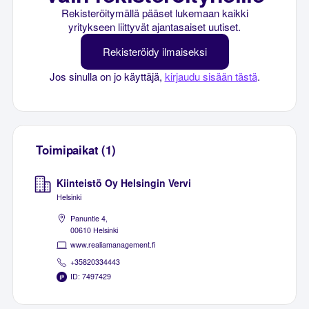
Rekisteröitymällä pääset lukemaan kaikki
yritykseen liittyvät ajantasaiset uutiset.
Rekisteröidy ilmaiseksi
Jos sinulla on jo käyttäjä,
kirjaudu sisään tästä
.
Toimipaikat (1)
Kiinteistö Oy Helsingin Vervi
Helsinki
Panuntie 4,
00610 Helsinki
www.realiamanagement.fi
+35820334443
ID: 7497429