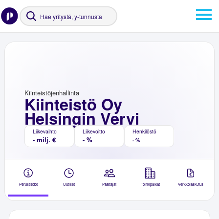
Kiinteistöjenhallinta
Kiinteistö Oy
Helsingin Vervi
Liikevaihto
Liikevoitto
Henkilöstö
- milj. €
- %
- %
Perustiedot
Uutiset
Päättäjät
Toimipaikat
Verkkolaskutus