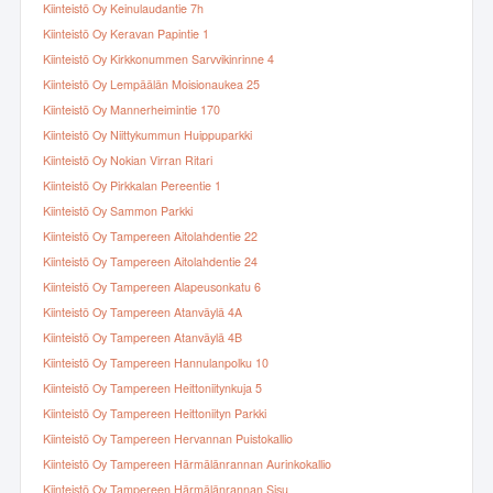
Kiinteistö Oy Keinulaudantie 7h
Kiinteistö Oy Keravan Papintie 1
Kiinteistö Oy Kirkkonummen Sarvvikinrinne 4
Kiinteistö Oy Lempäälän Moisionaukea 25
Kiinteistö Oy Mannerheimintie 170
Kiinteistö Oy Niittykummun Huippuparkki
Kiinteistö Oy Nokian Virran Ritari
Kiinteistö Oy Pirkkalan Pereentie 1
Kiinteistö Oy Sammon Parkki
Kiinteistö Oy Tampereen Aitolahdentie 22
Kiinteistö Oy Tampereen Aitolahdentie 24
Kiinteistö Oy Tampereen Alapeusonkatu 6
Kiinteistö Oy Tampereen Atanväylä 4A
Kiinteistö Oy Tampereen Atanväylä 4B
Kiinteistö Oy Tampereen Hannulanpolku 10
Kiinteistö Oy Tampereen Heittoniitynkuja 5
Kiinteistö Oy Tampereen Heittoniityn Parkki
Kiinteistö Oy Tampereen Hervannan Puistokallio
Kiinteistö Oy Tampereen Härmälänrannan Aurinkokallio
Kiinteistö Oy Tampereen Härmälänrannan Sisu