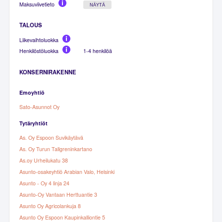
Maksuviivetieto
NÄYTÄ
TALOUS
Liikevaihtoluokka
Henkilöstöluokka
1-4 henkilöä
KONSERNIRAKENNE
Emoyhtiö
Sato-Asunnot Oy
Tytäryhtiöt
As. Oy Espoon Suvikäytävä
As. Oy Turun Tallgreninkartano
As.oy Urheilukatu 38
Asunto-osakeyhtiö Arabian Valo, Helsinki
Asunto - Oy 4 linja 24
Asunto-Oy Vantaan Herttuantie 3
Asunto Oy Agricolankuja 8
Asunto Oy Espoon Kaupinkalliontie 5