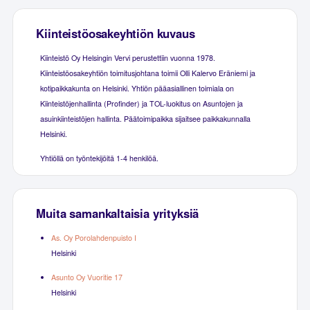
Kiinteistöosakeyhtiön kuvaus
Kiinteistö Oy Helsingin Vervi perustettiin vuonna 1978.
Kiinteistöosakeyhtiön toimitusjohtana toimii Olli Kalervo Eräniemi ja
kotipaikkakunta on Helsinki. Yhtiön pääasiallinen toimiala on
Kiinteistöjenhallinta (Profinder) ja TOL-luokitus on Asuntojen ja
asuinkiinteistöjen hallinta. Päätoimipaikka sijaitsee paikkakunnalla
Helsinki.
Yhtiöllä on työntekijöitä 1-4 henkilöä.
Muita samankaltaisia yrityksiä
As. Oy Porolahdenpuisto I
Helsinki
Asunto Oy Vuoritie 17
Helsinki