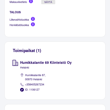
Maksuviivetieto
NÄYTÄ
TALOUS
Liikevaihtoluokka
Henkilöstöluokka
Toimipaikat (1)
Humikkalantie 69 Kiinteistö Oy
Helsinki
Humikkalantie 87,
00970 Helsinki
+358405267234
ID: 1106127