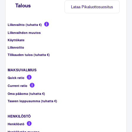
Talous
Lataa Pikaluottosuositus
Liikevaihto (tuhatta €)
Liikevaihdon muutos
Käyttökate
Liikevoitto
Tilikauden tulos (tuhatta €)
MAKSUVALMIUS
Quick ratio
Current ratio
Oma pääoma (tuhatta €)
Taseen loppusumma (tuhatta €)
HENKILÖSTÖ
Henkilöstö
Henkilöstön muutos