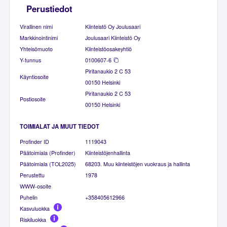
Perustiedot
Virallinen nimi
Kiinteistö Oy Joulusaari
Markkinointinimi
Joulusaari Kiinteistö Oy
Yhteisömuoto
Kiinteistöosakeyhtiö
Y-tunnus
0100607-6
Piritanaukio 2 C 53
Käyntiosoite
00150 Helsinki
Piritanaukio 2 C 53
Postiosoite
00150 Helsinki
TOIMIALAT JA MUUT TIEDOT
Profinder ID
1119043
Päätoimiala (Profinder)
Kiinteistöjenhallinta
Päätoimiala (TOL2025)
68203. Muu kiinteistöjen vuokraus ja hallinta
Perustettu
1978
WWW-osoite
Puhelin
+358405612966
Kasvuluokka
Riskiluokka