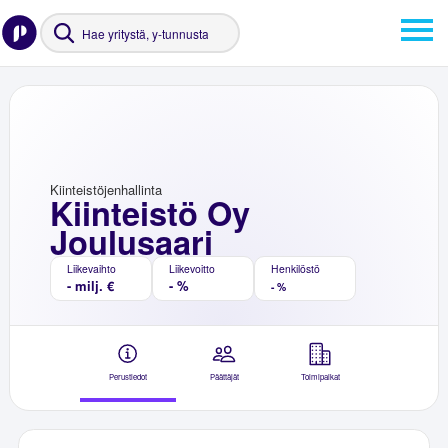
Kiinteistöjenhallinta
Kiinteistö Oy
Joulusaari
Liikevaihto
Liikevoitto
Henkilöstö
- milj. €
- %
- %
Perustiedot
Päättäjät
Toimipaikat