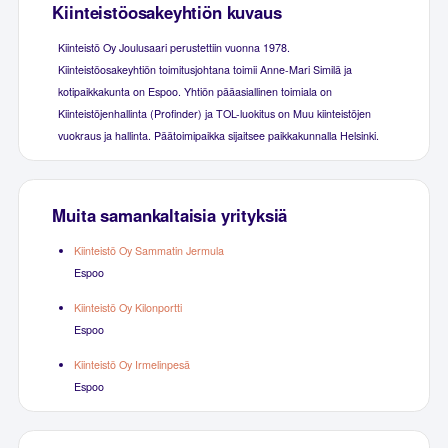
Kiinteistöosakeyhtiön kuvaus
Kiinteistö Oy Joulusaari perustettiin vuonna 1978.
Kiinteistöosakeyhtiön toimitusjohtana toimii Anne-Mari Similä ja
kotipaikkakunta on Espoo. Yhtiön pääasiallinen toimiala on
Kiinteistöjenhallinta (Profinder) ja TOL-luokitus on Muu kiinteistöjen
vuokraus ja hallinta. Päätoimipaikka sijaitsee paikkakunnalla Helsinki.
Muita samankaltaisia yrityksiä
Kiinteistö Oy Sammatin Jermula
Espoo
Kiinteistö Oy Kilonportti
Espoo
Kiinteistö Oy Irmelinpesä
Espoo