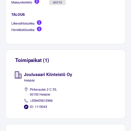
Maksuviivetieto
NÄYTÄ
TALOUS
Liikevaihtoluokka
Henkilöstöluokka
Toimipaikat (1)
Joulusaari Kiinteistö Oy
Helsinki
Piritanaukio 2 C 53,
00150 Helsinki
+358405612966
ID: 1119043