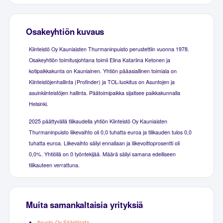
Osakeyhtiön kuvaus
Kiinteistö Oy Kauniaisten Thurmaninpuisto perustettiin vuonna 1978.
Osakeyhtiön toimitusjohtana toimii Elina Katariina Ketonen ja
kotipaikkakunta on Kauniainen. Yhtiön pääasiallinen toimiala on
Kiinteistöjenhallinta (Profinder) ja TOL-luokitus on Asuntojen ja
asuinkiinteistöjen hallinta. Päätoimipaikka sijaitsee paikkakunnalla
Helsinki.
2025 päättyvällä tilikaudella yhtiön Kiinteistö Oy Kauniaisten
Thurmaninpuisto liikevaihto oli 0,0 tuhatta euroa ja tilikauden tulos 0,0
tuhatta euroa. Liikevaihto säilyi ennallaan ja liikevoittoprosentti oli
0,0%. Yhtiöllä on 0 työntekijää. Määrä säilyi samana edelliseen
tilikauteen verrattuna.
Muita samankaltaisia yrityksiä
Asunto-Oy Säästörata