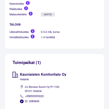
Kasvuluokka
Riskiluokka
Maksuviivetieto
NÄYTÄ
TALOUS
Liikevaihtoluokka
0-0.2 milj. euroa
Henkilöstöluokka
1-4 henkilöä
Toimipaikat (1)
Kauniaisten Konttoritalo Oy
Helsinki
c/o Bonava Suomi Oy Pl 1100,
00101 Helsinki
+358505053022
ID: 3085849