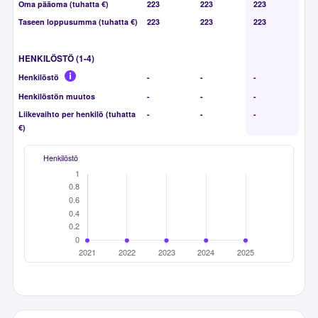
Oma pääoma (tuhatta €)
223
223
223
Taseen loppusumma (tuhatta €)
223
223
223
HENKILÖSTÖ (1-4)
Henkilöstö
-
-
-
Henkilöstön muutos
-
-
-
Liikevaihto per henkilö (tuhatta
-
-
-
€)
Henkilöstö