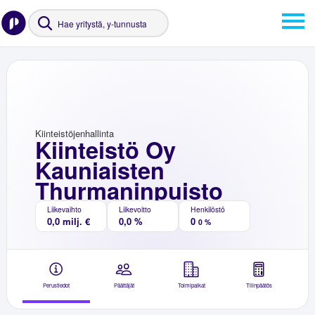
Kiinteistöjenhallinta
Kiinteistö Oy
Kauniaisten
Thurmaninpuisto
Liikevaihto
Liikevoitto
Henkilöstö
0,0 milj. €
0,0 %
0
0 %
Perustiedot
Päättäjät
Toimipaikat
Tilinpäätös