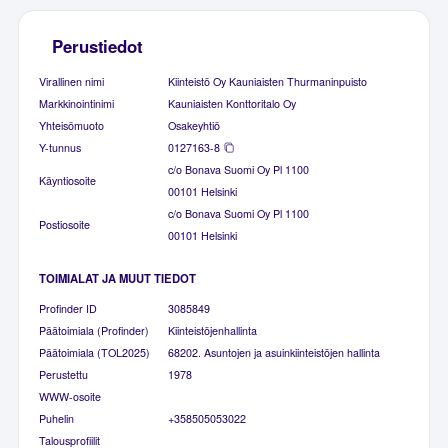
Perustiedot
Virallinen nimi
Kiinteistö Oy Kauniaisten Thurmaninpuisto
Markkinointinimi
Kauniaisten Konttoritalo Oy
Yhteisömuoto
Osakeyhtiö
Y-tunnus
0127163-8
c/o Bonava Suomi Oy Pl 1100
Käyntiosoite
00101 Helsinki
c/o Bonava Suomi Oy Pl 1100
Postiosoite
00101 Helsinki
TOIMIALAT JA MUUT TIEDOT
Profinder ID
3085849
Päätoimiala (Profinder)
Kiinteistöjenhallinta
Päätoimiala (TOL2025)
68202. Asuntojen ja asuinkiinteistöjen hallinta
Perustettu
1978
WWW-osoite
Puhelin
+358505053022
Talousprofiilit