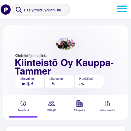
Kiinteistöjenhallinta
Kiinteistö Oy Kauppa-
Tammer
Liikevaihto
Liikevoitto
Henkilöstö
- milj. €
- %
- %
Perustiedot
Päättäjät
Toimipaikat
Verkkolaskutus