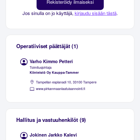
Rekisteröidy ilmaiseksi
Jos sinulla on jo käyttäjä,
kirjaudu sisään tästä
.
Operatiiviset päättäjät (1)
Varho Kimmo Petteri
Toimitusjohtaja
Kiinteistö Oy Kauppa-Tammer
Tampellan esplanadi 10, 33100 Tampere
www.pirkanmaanlaatuisannointi.fi
Hallitus ja vastuuhenkilöt (9)
Jokinen Jarkko Kalevi