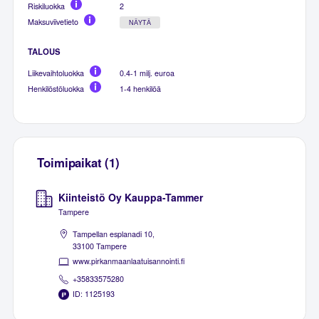
Riskiluokka
2
Maksuviivetieto
NÄYTÄ
TALOUS
Liikevaihtoluokka
0.4-1 milj. euroa
Henkilöstöluokka
1-4 henkilöä
Toimipaikat (1)
Kiinteistö Oy Kauppa-Tammer
Tampere
Tampellan esplanadi 10,
33100 Tampere
www.pirkanmaanlaatuisannointi.fi
+35833575280
ID: 1125193