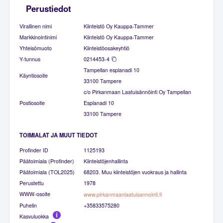
Perustiedot
Virallinen nimi
Kiinteistö Oy Kauppa-Tammer
Markkinointinimi
Kiinteistö Oy Kauppa-Tammer
Yhteisömuoto
Kiinteistöosakeyhtiö
Y-tunnus
0214453-4
Tampellan esplanadi 10
Käyntiosoite
33100 Tampere
c/o Pirkanmaan Laatuisännöinti Oy Tampellan
Postiosoite
Esplanadi 10
33100 Tampere
TOIMIALAT JA MUUT TIEDOT
Profinder ID
1125193
Päätoimiala (Profinder)
Kiinteistöjenhallinta
Päätoimiala (TOL2025)
68203. Muu kiinteistöjen vuokraus ja hallinta
Perustettu
1978
WWW-osoite
www.pirkanmaanlaatuisannointi.fi
Puhelin
+35833575280
Kasvuluokka