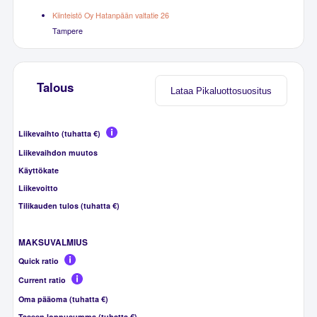
Kiinteistö Oy Hatanpään valtatie 26
Tampere
Talous
Lataa Pikaluottosuositus
Liikevaihto (tuhatta €)
Liikevaihdon muutos
Käyttökate
Liikevoitto
Tilikauden tulos (tuhatta €)
MAKSUVALMIUS
Quick ratio
Current ratio
Oma pääoma (tuhatta €)
Taseen loppusumma (tuhatta €)