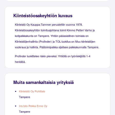
Kiinteistöosakeyhtiön kuvaus
Kiinteistö Oy Kauppa-Tammer perustettiin vuonna 1978.
Kiinteistöosakeyhtiön toimitusjohtana toimii Kimmo Petteri Varho ja
kotipaikkakunta on Tampere. Yhtiön pääasiallinen toimiala on
Kiinteistöjenhallinta (Profinder) ja TOL-luokitus on Muu kiinteistöjen
vuokraus ja hallinta. Päätoimipaikka sijaitsee paikkakunnalla Tampere.
Profinder luokittelee riskin pieneksi. Yhtiöllä on työntekijöitä 1-4
henkilöä.
Muita samankaltaisia yrityksiä
Kiinteistö Oy Puhtitalo
Tampere
Ins.tsto Pekka Enne Oy
Tampere