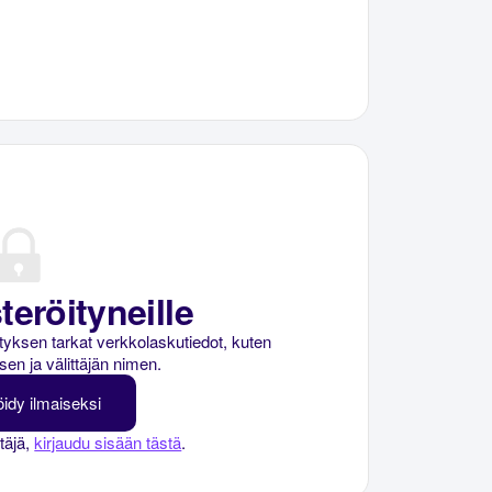
teröityneille
rityksen tarkat verkkolaskutiedot, kuten
sen ja välittäjän nimen.
öidy ilmaiseksi
ttäjä,
kirjaudu sisään tästä
.