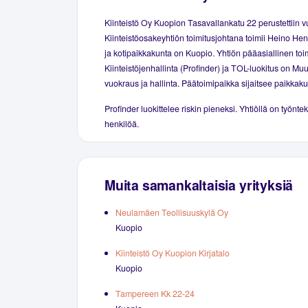
Kiinteistö Oy Kuopion Tasavallankatu 22 perustettiin 
Kiinteistöosakeyhtiön toimitusjohtana toimii Heino Hen
ja kotipaikkakunta on Kuopio. Yhtiön pääasiallinen toi
Kiinteistöjenhallinta (Profinder) ja TOL-luokitus on Muu
vuokraus ja hallinta. Päätoimipaikka sijaitsee paikkak
Profinder luokittelee riskin pieneksi. Yhtiöllä on työntek
henkilöä.
Muita samankaltaisia yrityksiä
Neulamäen Teollisuuskylä Oy
Kuopio
Kiinteistö Oy Kuopion Kirjatalo
Kuopio
Tampereen Kk 22-24