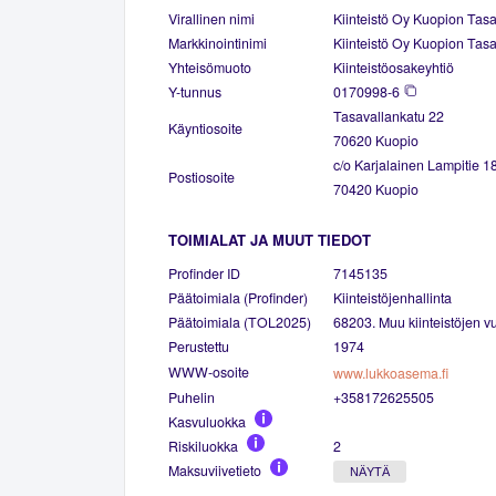
Virallinen nimi
Kiinteistö Oy Kuopion Tas
Markkinointinimi
Kiinteistö Oy Kuopion Tas
Yhteisömuoto
Kiinteistöosakeyhtiö
Y-tunnus
0170998-6
Tasavallankatu 22
Käyntiosoite
70620 Kuopio
c/o Karjalainen Lampitie 1
Postiosoite
70420 Kuopio
TOIMIALAT JA MUUT TIEDOT
Profinder ID
7145135
Päätoimiala (Profinder)
Kiinteistöjenhallinta
Päätoimiala (TOL2025)
68203. Muu kiinteistöjen vu
Perustettu
1974
WWW-osoite
www.lukkoasema.fi
Puhelin
+358172625505
Kasvuluokka
Riskiluokka
2
Maksuviivetieto
NÄYTÄ