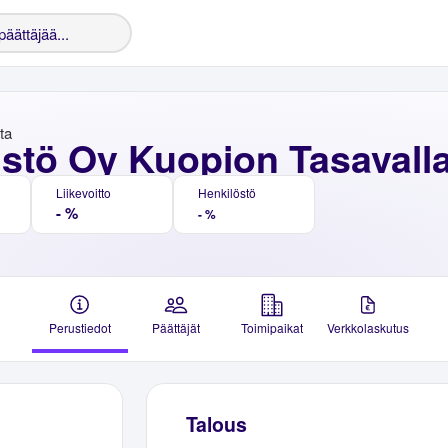
nta
istö Oy Kuopion Tasavall
Liikevoitto
Henkilöstö
- %
- %
Perustiedot
Päättäjät
Toimipaikat
Verkkolaskutus
Talous