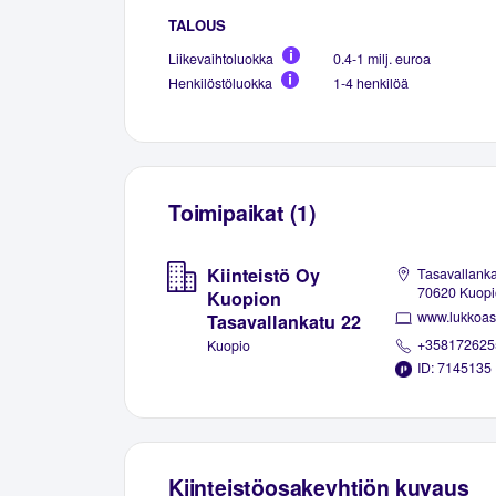
TALOUS
Liikevaihtoluokka
0.4-1 milj. euroa
Henkilöstöluokka
1-4 henkilöä
Toimipaikat (1)
Kiinteistö Oy
Tasavallanka
70620 Kuopi
Kuopion
www.lukkoas
Tasavallankatu 22
+358172625
Kuopio
ID: 7145135
Kiinteistöosakeyhtiön kuvaus