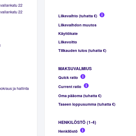
avallankatu 22
avallankatu 22
Liikevaihto (tuhatta €)
Liikevaihdon muutos
Käyttökate
Liikevoitto
8
Tilikauden tulos (tuhatta €)
MAKSUVALMIUS
Quick ratio
Current ratio
okraus ja hallinta
Oma pääoma (tuhatta €)
Taseen loppusumma (tuhatta €)
HENKILÖSTÖ (1-4)
Henkilöstö