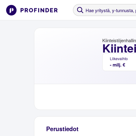
Kiinteistöjenhalli
Kiinte
Liikevaihto
- milj. €
Perustiedot