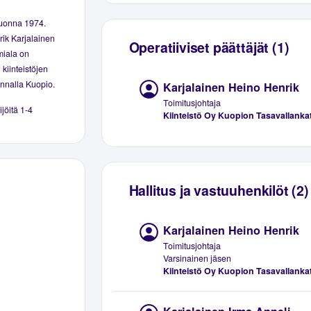
vuonna 1974.
rik Karjalainen
Operatiiviset päättäjät (1)
miala on
 kiinteistöjen
unnalla Kuopio.
Karjalainen Heino Henrik
Toimitusjohtaja
ijöitä 1-4
Kiinteistö Oy Kuopion Tasavallanka
Hallitus ja vastuuhenkilöt (2)
Karjalainen Heino Henrik
Toimitusjohtaja
Varsinainen jäsen
Kiinteistö Oy Kuopion Tasavallanka