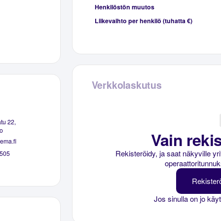
Henkilöstön muutos
Liikevaihto per henkilö (tuhatta €)
Verkkolaskutus
tu 22,
o
Vain rekis
ema.fi
Rekisteröidy, ja saat näkyville y
505
operaattoritunnuk
Rekister
Jos sinulla on jo käy