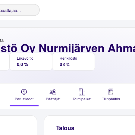
nta
istö Oy Nurmijärven Ahma
Liikevoitto
Henkilöstö
0,0 %
0
0 %
Perustiedot
Päättäjät
Toimipaikat
Tilinpäätös
Talous