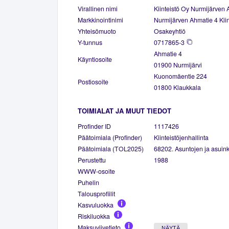
Virallinen nimi
Kiinteistö Oy Nurmijärven 
Markkinointinimi
Nurmijärven Ahmatie 4 Kiin
Yhteisömuoto
Osakeyhtiö
Y-tunnus
0717865-3
Ahmatie 4
Käyntiosoite
01900 Nurmijärvi
Kuonomäentie 224
Postiosoite
01800 Klaukkala
TOIMIALAT JA MUUT TIEDOT
Profinder ID
1117426
Päätoimiala (Profinder)
Kiinteistöjenhallinta
Päätoimiala (TOL2025)
68202. Asuntojen ja asuinki
Perustettu
1988
WWW-osoite
Puhelin
Talousprofiilit
Kasvuluokka
Riskiluokka
Maksuviivetieto
NÄYTÄ