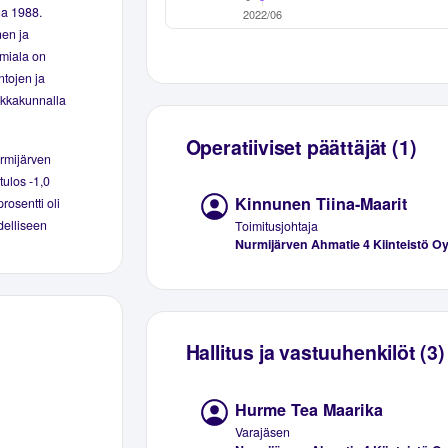
na 1988.
nen ja
imiala on
ntojen ja
aikkakunnalla
Operatiiviset päättäjät (1)
urmijärven
tulos -1,0
Kinnunen Tiina-Maarit
rosentti oli
delliseen
Toimitusjohtaja
Nurmijärven Ahmatie 4 Kiinteistö O
Hallitus ja vastuuhenkilöt (3)
Hurme Tea Maarika
Varajäsen