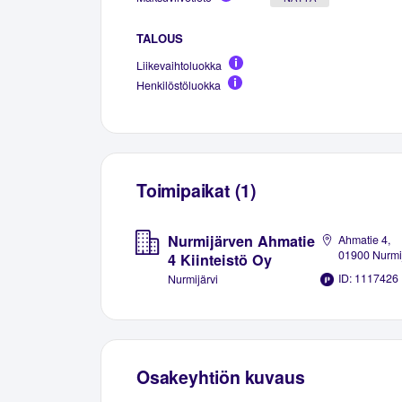
TALOUS
Liikevaihtoluokka
Henkilöstöluokka
Toimipaikat (1)
Nurmijärven Ahmatie
Ahmatie 4,
01900 Nurmij
4 Kiinteistö Oy
ID: 1117426
Nurmijärvi
Osakeyhtiön kuvaus