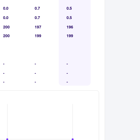
0.0
0.7
0.5
0.0
0.7
0.5
200
197
196
200
199
199
-
-
-
-
-
-
-
-
-