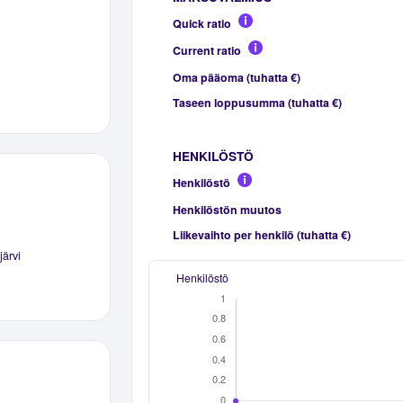
Quick ratio
Current ratio
Oma pääoma (tuhatta €)
Taseen loppusumma (tuhatta €)
HENKILÖSTÖ
Henkilöstö
Henkilöstön muutos
Liikevaihto per henkilö (tuhatta €)
ärvi
Henkilöstö