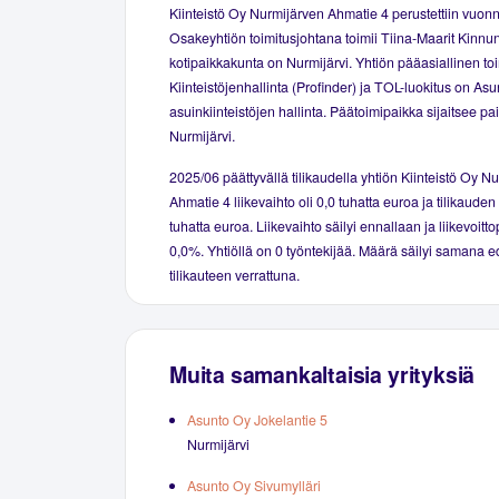
Kiinteistö Oy Nurmijärven Ahmatie 4 perustettiin vuon
Osakeyhtiön toimitusjohtana toimii Tiina-Maarit Kinnu
kotipaikkakunta on Nurmijärvi. Yhtiön pääasiallinen to
Kiinteistöjenhallinta (Profinder) ja TOL-luokitus on Asu
asuinkiinteistöjen hallinta. Päätoimipaikka sijaitsee p
Nurmijärvi.
2025/06 päättyvällä tilikaudella yhtiön Kiinteistö Oy N
Ahmatie 4 liikevaihto oli 0,0 tuhatta euroa ja tilikauden 
tuhatta euroa. Liikevaihto säilyi ennallaan ja liikevoittop
0,0%. Yhtiöllä on 0 työntekijää. Määrä säilyi samana e
tilikauteen verrattuna.
Muita samankaltaisia yrityksiä
Asunto Oy Jokelantie 5
Nurmijärvi
Asunto Oy Sivumylläri