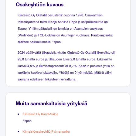
Osakeyhtiön kuvaus
Kiinteistö Oy Otatallit perustettiin vuonna 1978. Osakeyhtiön
toimitusjohtana toimii Nadja Anniina Repo ja kotipaikkakunta on
Espoo. Yhtiön pääasiallinen toimiala on Asuntojen vuokraus
(Profinder) ja TOL-luokitus on Asuntojen vuokraus. Päätoimipaikka
sijaitsee paikkakunnalla Espoo.
2024 päättyvällä tilikaudella yhtiön Kiinteistö Oy Otatallit liikevaihto oli
23,0 tuhatta euroa ja tilikauden tulos 2,0 tuhatta euroa. Liikevaihto
kasvoi 4,5% ja liikevoittoprosentti oli 8,7%. Kasvun puolesta yhtiö on
luokiteltu keskivertokasvajiin. Yhtiöllä on 0 työntekijää. Määrä säilyi
samana edelliseen tilikauteen verrattuna.
Muita samankaltaisia yrityksiä
Kiinteistö Oy Karyll-Salpa
Espoo
Kiinteistöosakeyhtiö Paimenpolku