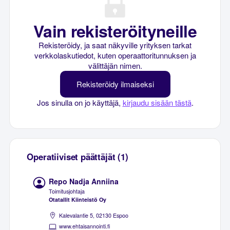
Vain rekisteröityneille
Rekisteröidy, ja saat näkyville yrityksen tarkat
verkkolaskutiedot, kuten operaattoritunnuksen ja
välittäjän nimen.
Rekisteröidy ilmaiseksi
Jos sinulla on jo käyttäjä,
kirjaudu sisään tästä
.
Operatiiviset päättäjät (1)
Repo Nadja Anniina
Toimitusjohtaja
Otatallit Kiinteistö Oy
Kalevalantie 5, 02130 Espoo
www.ehtaisannointi.fi