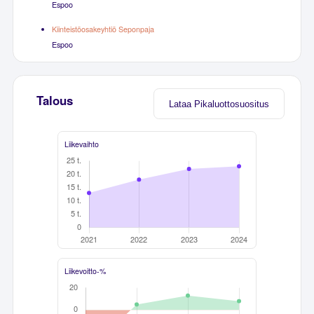
Espoo
Kiinteistöosakeyhtiö Seponpaja
Espoo
Talous
Lataa Pikaluottosuositus
Liikevaihto
Liikevoitto-%