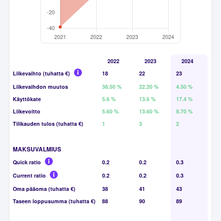
2022
2023
2024
Liikevaihto (tuhatta €)
18
22
23
Liikevaihdon muutos
38.50 %
22.20 %
4.50 %
Käyttökate
5.6 %
13.6 %
17.4 %
Liikevoitto
5.60 %
13.60 %
8.70 %
Tilikauden tulos (tuhatta €)
1
3
2
MAKSUVALMIUS
Quick ratio
0.2
0.2
0.3
Current ratio
0.2
0.2
0.3
Oma pääoma (tuhatta €)
38
41
43
Taseen loppusumma (tuhatta €)
88
90
89