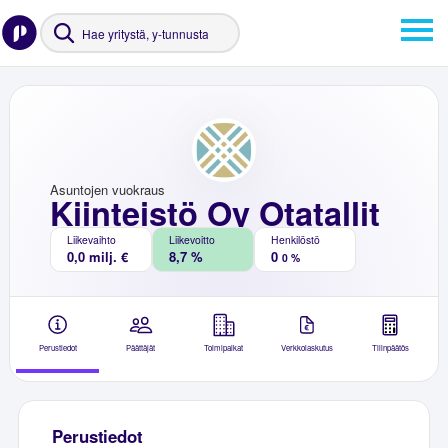
Asuntojen vuokraus
Kiinteistö Oy Otatallit
Liikevaihto
Liikevoitto
Henkilöstö
0,0 milj. €
8,7 %
0
0 %
Perustiedot
Päättäjät
Toimipaikat
Verkkolaskutus
Tilinpäätös
Perustiedot