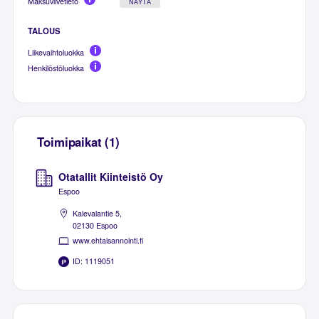
Maksuviivetieto
NÄYTÄ
TALOUS
Liikevaihtoluokka
Henkilöstöluokka
Toimipaikat (1)
Otatallit Kiinteistö Oy
Espoo
Kalevalantie 5,
02130 Espoo
www.ehtaisannointi.fi
ID: 1119051