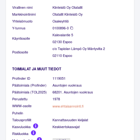
Virallinen nimi
Kiinteistö Oy Otatallit
Markkinointinimi
Otatallit Kiinteistö Oy
Yhteisömuoto
Osakeyhtiö
Y-tunnus
0100896-0
Kalevalantie 5
Käyntiosoite
02130 Espoo
c/o Tapiolan Lämpö Oy Mäntyviita 2
Postiosoite
02110 Espoo
TOIMIALAT JA MUUT TIEDOT
Profinder ID
1119051
Päätoimiala (Profinder)
Asuntojen vuokraus
Päätoimiala (TOL2025)
68201. Asuntojen vuokraus
Perustettu
1978
WWW-osoite
www.ehtaisannointi.fi
Puhelin
Talousprofiilit
Kannattavuuden kivijalat
Kasvuluokka
Keskivertokasvajat
Riskiluokka