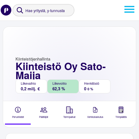
Kiinteistöjenhallinta
Kiinteistö Oy Sato-
Maija
Liikevaihto
Liikevoitto
Henkilöstö
0,2 milj. €
62,3 %
0
0 %
Perustiedot
Päättäjät
Toimipaikat
Verkkolaskutus
Tilinpäätös