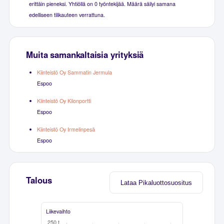
erittäin pieneksi. Yhtiöllä on 0 työntekijää. Määrä säilyi samana
edelliseen tilikauteen verrattuna.
Muita samankaltaisia yrityksiä
Kiinteistö Oy Sammatin Jermula
Espoo
Kiinteistö Oy Kilonportti
Espoo
Kiinteistö Oy Irmelinpesä
Espoo
Talous
Lataa Pikaluottosuositus
Liikevaihto