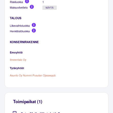
Riskiluokka
1
Maksuviivetieto
NÄYTÄ
TALOUS
Liikevaihtoluokka
Henkilöstöluokka
KONSERNIRAKENNE
Emoyhtiö
Ilmeentalo Oy
Tytäryhtiöt
Asunto Oy Nummi-Pusulan Ojasseppä
Toimipaikat (1)