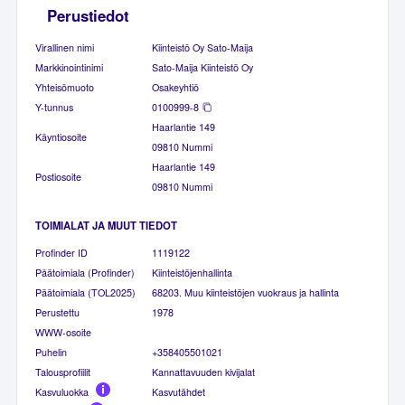
Perustiedot
Virallinen nimi
Kiinteistö Oy Sato-Maija
Markkinointinimi
Sato-Maija Kiinteistö Oy
Yhteisömuoto
Osakeyhtiö
Y-tunnus
0100999-8
Haarlantie 149
Käyntiosoite
09810 Nummi
Haarlantie 149
Postiosoite
09810 Nummi
TOIMIALAT JA MUUT TIEDOT
Profinder ID
1119122
Päätoimiala (Profinder)
Kiinteistöjenhallinta
Päätoimiala (TOL2025)
68203. Muu kiinteistöjen vuokraus ja hallinta
Perustettu
1978
WWW-osoite
Puhelin
+358405501021
Talousprofiilit
Kannattavuuden kivijalat
Kasvuluokka
Kasvutähdet