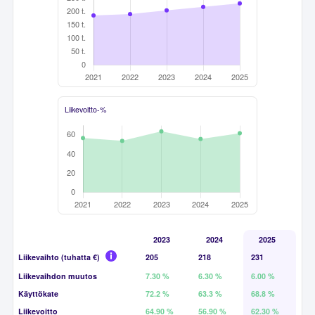
Liikevoitto-%
2023
2024
2025
Liikevaihto (tuhatta €)
205
218
231
Liikevaihdon muutos
7.30 %
6.30 %
6.00 %
Käyttökate
72.2 %
63.3 %
68.8 %
Liikevoitto
64.90 %
56.90 %
62.30 %