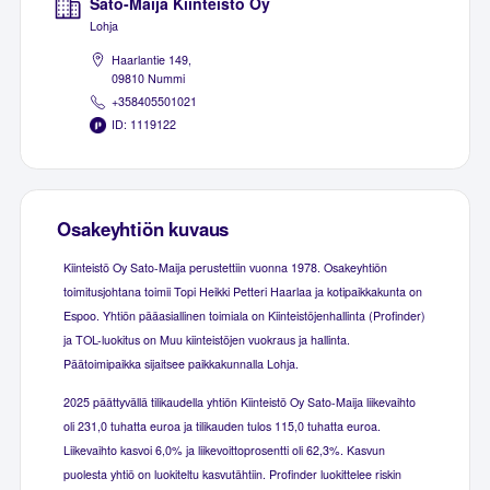
Sato-Maija Kiinteistö Oy
Lohja
Haarlantie 149,
09810 Nummi
+358405501021
ID: 1119122
Osakeyhtiön kuvaus
Kiinteistö Oy Sato-Maija perustettiin vuonna 1978. Osakeyhtiön
toimitusjohtana toimii Topi Heikki Petteri Haarlaa ja kotipaikkakunta on
Espoo. Yhtiön pääasiallinen toimiala on Kiinteistöjenhallinta (Profinder)
ja TOL-luokitus on Muu kiinteistöjen vuokraus ja hallinta.
Päätoimipaikka sijaitsee paikkakunnalla Lohja.
2025 päättyvällä tilikaudella yhtiön Kiinteistö Oy Sato-Maija liikevaihto
oli 231,0 tuhatta euroa ja tilikauden tulos 115,0 tuhatta euroa.
Liikevaihto kasvoi 6,0% ja liikevoittoprosentti oli 62,3%. Kasvun
puolesta yhtiö on luokiteltu kasvutähtiin. Profinder luokittelee riskin