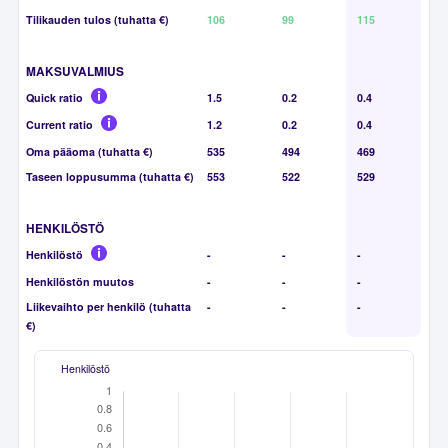
Tilikauden tulos (tuhatta €)
106
99
115
MAKSUVALMIUS
Quick ratio
1.5
0.2
0.4
Current ratio
1.2
0.2
0.4
Oma pääoma (tuhatta €)
535
494
469
Taseen loppusumma (tuhatta €)
553
522
529
HENKILÖSTÖ
Henkilöstö
-
-
-
Henkilöstön muutos
-
-
-
Liikevaihto per henkilö (tuhatta
-
-
-
€)
Henkilöstö