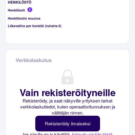
HENKILÖSTÖ
Henkilöstö
Henkilöstön muutos
Liikevaihto per henkilö (tuhatta €)
Verkkolaskutus
Vain rekisteröityneille
Rekisteröidy, ja saat näkyville yrityksen tarkat
verkkolaskutiedot, kuten operaattoritunnuksen ja
välittäjän nimen.
Rekisteröidy ilmaiseksi
Jos sinulla on jo käyttäjä,
kirjaudu sisään tästä
.