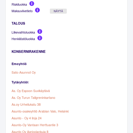
Riskiluokka
Maksuviivetieto
NÄYTÄ
TALOUS
Liikevaihtoluokka
Henkilöstöluokka
KONSERNIRAKENNE
Emoyhtiö
Sato-Asunnot Oy
Tytäryhtiöt
As. Oy Espoon Suvikäytävä
As. Oy Turun Tallgreninkartano
As.oy Urheilukatu 38
Asunto-osakeyhtiö Arabian Valo, Helsinki
Asunto - Oy 4 linja 24
Asunto-Oy Vantaan Herttuantie 3
Asunto Oy Agricolankuja 8