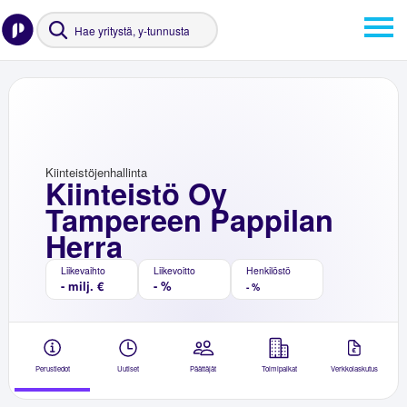
Kiinteistöjenhallinta
Kiinteistö Oy
Tampereen Pappilan
Herra
Liikevaihto
Liikevoitto
Henkilöstö
- milj. €
- %
- %
Perustiedot
Uutiset
Päättäjät
Toimipaikat
Verkkolaskutus