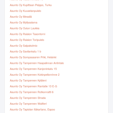
Asunto Oy Kupittaan Peippo, Turku
Asunto Oy Kuuselanpuisto
Asunto Oy Messilä
Asunto Oy Myllysalama
Asunto Oy Oulun Laukka
Asunto Oy Raision Tasontorni
Asunto Oy Raision Toripuisto
Asunto Oy Salpakolmio
Asunto Oy Savilankatu 1 b
Asunto Oy Sompasaaren Priki, Helsinki
Asunto Oy Tampereen Haapalinnan Antintalo
Asunto Oy Tampereen Kanjoninkatu 15
Asunto Oy Tampereen Kokinpellonrinne 2
Asunto Oy Tampereen Kyläleni
Asunto Oy Tampereen Rantatie 13 E-G
Asunto Oy Tampereen Rotkonraitti 6
Asunto Oy Tampereen Strada
Asunto Oy Tampereen Waltteri
Asunto Oy Tapiolan Itäkartano, Espoo