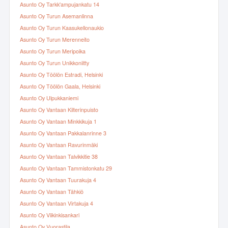
Asunto Oy Tarkk'ampujankatu 14
Asunto Oy Turun Asemanlinna
Asunto Oy Turun Kaasukellonaukio
Asunto Oy Turun Merenneito
Asunto Oy Turun Meripoika
Asunto Oy Turun Unikkoniitty
Asunto Oy Töölön Estradi, Helsinki
Asunto Oy Töölön Gaala, Helsinki
Asunto Oy Ulpukkaniemi
Asunto Oy Vantaan Kilterinpuisto
Asunto Oy Vantaan Minkkikuja 1
Asunto Oy Vantaan Pakkalanrinne 3
Asunto Oy Vantaan Ravurinmäki
Asunto Oy Vantaan Talvikkitie 38
Asunto Oy Vantaan Tammistonkatu 29
Asunto Oy Vantaan Tuurakuja 4
Asunto Oy Vantaan Tähkiö
Asunto Oy Vantaan Virtakuja 4
Asunto Oy Viikinkisankari
Asunto Oy Vuorastila