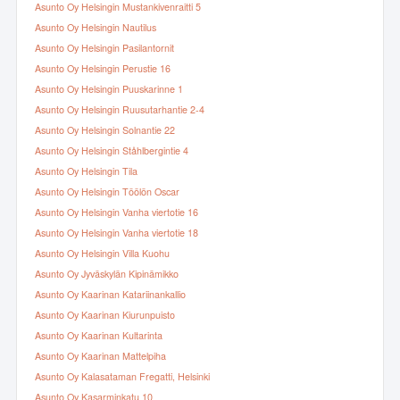
Asunto Oy Helsingin Mustankivenraitti 5
Asunto Oy Helsingin Nautilus
Asunto Oy Helsingin Pasilantornit
Asunto Oy Helsingin Perustie 16
Asunto Oy Helsingin Puuskarinne 1
Asunto Oy Helsingin Ruusutarhantie 2-4
Asunto Oy Helsingin Solnantie 22
Asunto Oy Helsingin Ståhlbergintie 4
Asunto Oy Helsingin Tila
Asunto Oy Helsingin Töölön Oscar
Asunto Oy Helsingin Vanha viertotie 16
Asunto Oy Helsingin Vanha viertotie 18
Asunto Oy Helsingin Villa Kuohu
Asunto Oy Jyväskylän Kipinämikko
Asunto Oy Kaarinan Katariinankallio
Asunto Oy Kaarinan Kiurunpuisto
Asunto Oy Kaarinan Kultarinta
Asunto Oy Kaarinan Mattelpiha
Asunto Oy Kalasataman Fregatti, Helsinki
Asunto Oy Kasarminkatu 10