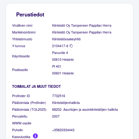
Perustiedot
Virallinen nimi
Kiinteistö Oy Tampereen Pappilan Herra
Markkinointinimi
Kiinteistö Oy Tampereen Pappilan Herra
Yhteisömuoto
Kiinteistöosakeyhtiö
Y-tunnus
2104417-6
Panuntie 4
Käyntiosoite
00610 Helsinki
Pl 401
Postiosoite
00601 Helsinki
TOIMIALAT JA MUUT TIEDOT
Profinder ID
7732516
Päätoimiala (Profinder)
Kiinteistöjenhallinta
Päätoimiala (TOL2025)
68202. Asuntojen ja asuinkiinteistöjen hallinta
Perustettu
2007
WWW-osoite
Puhelin
+35820334443
Kasvuluokka