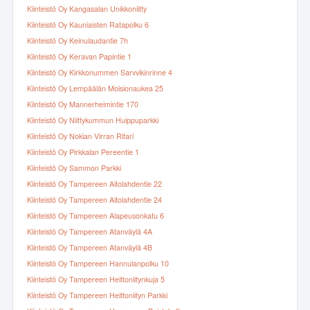
Kiinteistö Oy Kangasalan Unikkoniitty
Kiinteistö Oy Kauniaisten Ratapolku 6
Kiinteistö Oy Keinulaudantie 7h
Kiinteistö Oy Keravan Papintie 1
Kiinteistö Oy Kirkkonummen Sarvvikinrinne 4
Kiinteistö Oy Lempäälän Moisionaukea 25
Kiinteistö Oy Mannerheimintie 170
Kiinteistö Oy Niittykummun Huippuparkki
Kiinteistö Oy Nokian Virran Ritari
Kiinteistö Oy Pirkkalan Pereentie 1
Kiinteistö Oy Sammon Parkki
Kiinteistö Oy Tampereen Aitolahdentie 22
Kiinteistö Oy Tampereen Aitolahdentie 24
Kiinteistö Oy Tampereen Alapeusonkatu 6
Kiinteistö Oy Tampereen Atanväylä 4A
Kiinteistö Oy Tampereen Atanväylä 4B
Kiinteistö Oy Tampereen Hannulanpolku 10
Kiinteistö Oy Tampereen Heittoniitynkuja 5
Kiinteistö Oy Tampereen Heittoniityn Parkki