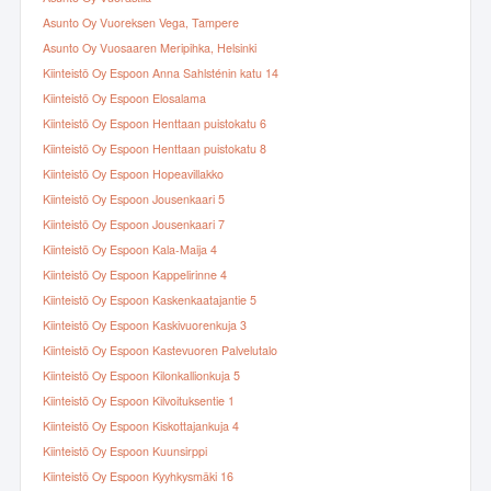
Asunto Oy Vuoreksen Vega, Tampere
Asunto Oy Vuosaaren Meripihka, Helsinki
Kiinteistö Oy Espoon Anna Sahlsténin katu 14
Kiinteistö Oy Espoon Elosalama
Kiinteistö Oy Espoon Henttaan puistokatu 6
Kiinteistö Oy Espoon Henttaan puistokatu 8
Kiinteistö Oy Espoon Hopeavillakko
Kiinteistö Oy Espoon Jousenkaari 5
Kiinteistö Oy Espoon Jousenkaari 7
Kiinteistö Oy Espoon Kala-Maija 4
Kiinteistö Oy Espoon Kappelirinne 4
Kiinteistö Oy Espoon Kaskenkaatajantie 5
Kiinteistö Oy Espoon Kaskivuorenkuja 3
Kiinteistö Oy Espoon Kastevuoren Palvelutalo
Kiinteistö Oy Espoon Kilonkallionkuja 5
Kiinteistö Oy Espoon Kilvoituksentie 1
Kiinteistö Oy Espoon Kiskottajankuja 4
Kiinteistö Oy Espoon Kuunsirppi
Kiinteistö Oy Espoon Kyyhkysmäki 16