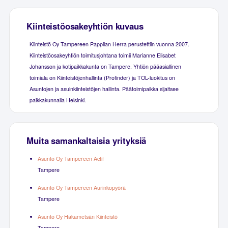
Kiinteistöosakeyhtiön kuvaus
Kiinteistö Oy Tampereen Pappilan Herra perustettiin vuonna 2007.
Kiinteistöosakeyhtiön toimitusjohtana toimii Marianne Elisabet
Johansson ja kotipaikkakunta on Tampere. Yhtiön pääasiallinen
toimiala on Kiinteistöjenhallinta (Profinder) ja TOL-luokitus on
Asuntojen ja asuinkiinteistöjen hallinta. Päätoimipaikka sijaitsee
paikkakunnalla Helsinki.
Muita samankaltaisia yrityksiä
Asunto Oy Tampereen Actif
Tampere
Asunto Oy Tampereen Aurinkopyörä
Tampere
Asunto Oy Hakametsän Kiinteistö
Tampere