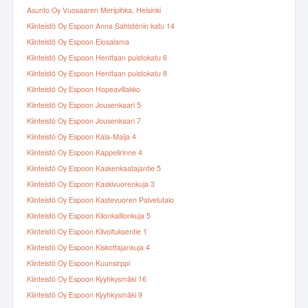
Asunto Oy Vuosaaren Meripihka, Helsinki
Kiinteistö Oy Espoon Anna Sahlsténin katu 14
Kiinteistö Oy Espoon Elosalama
Kiinteistö Oy Espoon Henttaan puistokatu 6
Kiinteistö Oy Espoon Henttaan puistokatu 8
Kiinteistö Oy Espoon Hopeavillakko
Kiinteistö Oy Espoon Jousenkaari 5
Kiinteistö Oy Espoon Jousenkaari 7
Kiinteistö Oy Espoon Kala-Maija 4
Kiinteistö Oy Espoon Kappelirinne 4
Kiinteistö Oy Espoon Kaskenkaatajantie 5
Kiinteistö Oy Espoon Kaskivuorenkuja 3
Kiinteistö Oy Espoon Kastevuoren Palvelutalo
Kiinteistö Oy Espoon Kilonkallionkuja 5
Kiinteistö Oy Espoon Kilvoituksentie 1
Kiinteistö Oy Espoon Kiskottajankuja 4
Kiinteistö Oy Espoon Kuunsirppi
Kiinteistö Oy Espoon Kyyhkysmäki 16
Kiinteistö Oy Espoon Kyyhkysmäki 9