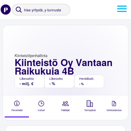
Kiinteistöjenhallinta
Kiinteistö Oy Vantaan
Raikukuja 4B
Liikevaihto
Liikevoitto
Henkilöstö
- milj. €
- %
- %
Perustiedot
Uutiset
Päättäjät
Toimipaikat
Verkkolaskutus