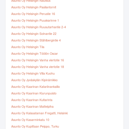
Asunto Oy Helsingin Nautilus
Asunto Oy Helsingin Pasilantornit
Asunto Oy Helsingin Perustie 16
Asunto Oy Helsingin Puuskarinne 1
Asunto Oy Helsingin Ruusutarhantie 2-4
Asunto Oy Helsingin Solnantie 22
Asunto Oy Helsingin Ståhlbergintie 4
Asunto Oy Helsingin Tila
Asunto Oy Helsingin Töölön Oscar
Asunto Oy Helsingin Vanha viertotie 16
Asunto Oy Helsingin Vanha viertotie 18
Asunto Oy Helsingin Villa Kuohu
Asunto Oy Jyväskylän Kipinämikko
Asunto Oy Kaarinan Katariinankallio
Asunto Oy Kaarinan Kiurunpuisto
Asunto Oy Kaarinan Kultarinta
Asunto Oy Kaarinan Mattelpiha
Asunto Oy Kalasataman Fregatti, Helsinki
Asunto Oy Kasarminkatu 10
Asunto Oy Kupittaan Peippo, Turku