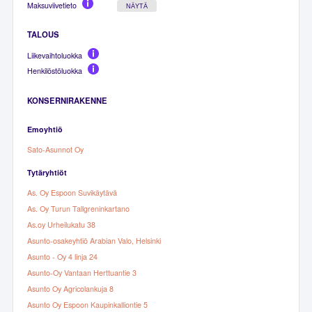
Maksuviivetieto
NÄYTÄ
TALOUS
Liikevaihtoluokka
Henkilöstöluokka
KONSERNIRAKENNE
Emoyhtiö
Sato-Asunnot Oy
Tytäryhtiöt
As. Oy Espoon Suvikäytävä
As. Oy Turun Tallgreninkartano
As.oy Urheilukatu 38
Asunto-osakeyhtiö Arabian Valo, Helsinki
Asunto - Oy 4 linja 24
Asunto-Oy Vantaan Herttuantie 3
Asunto Oy Agricolankuja 8
Asunto Oy Espoon Kaupinkalliontie 5