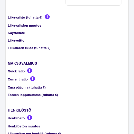
Liikevaihto (tuhatta €)
Liikevaihdon muutos
Käyttökate
Liikevoitto
Tilikauden tulos (tuhatta €)
MAKSUVALMIUS
Quick ratio
Current ratio
Oma pääoma (tuhatta €)
Taseen loppusumma (tuhatta €)
HENKILÖSTÖ
Henkilöstö
Henkilöstön muutos
Liikevaihto per henkilö (tuhatta €)