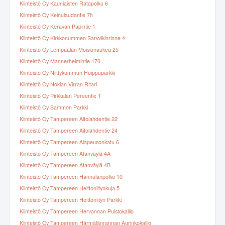
Kiinteistö Oy Kauniaisten Ratapolku 6
Kiinteistö Oy Keinulaudantie 7h
Kiinteistö Oy Keravan Papintie 1
Kiinteistö Oy Kirkkonummen Sarvvikinrinne 4
Kiinteistö Oy Lempäälän Moisionaukea 25
Kiinteistö Oy Mannerheimintie 170
Kiinteistö Oy Niittykummun Huippuparkki
Kiinteistö Oy Nokian Virran Ritari
Kiinteistö Oy Pirkkalan Pereentie 1
Kiinteistö Oy Sammon Parkki
Kiinteistö Oy Tampereen Aitolahdentie 22
Kiinteistö Oy Tampereen Aitolahdentie 24
Kiinteistö Oy Tampereen Alapeusonkatu 6
Kiinteistö Oy Tampereen Atanväylä 4A
Kiinteistö Oy Tampereen Atanväylä 4B
Kiinteistö Oy Tampereen Hannulanpolku 10
Kiinteistö Oy Tampereen Heittoniitynkuja 5
Kiinteistö Oy Tampereen Heittoniityn Parkki
Kiinteistö Oy Tampereen Hervannan Puistokallio
Kiinteistö Oy Tampereen Härmälänrannan Aurinkokallio