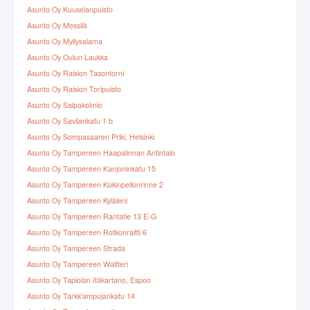
Asunto Oy Kuuselanpuisto
Asunto Oy Messilä
Asunto Oy Myllysalama
Asunto Oy Oulun Laukka
Asunto Oy Raision Tasontorni
Asunto Oy Raision Toripuisto
Asunto Oy Salpakolmio
Asunto Oy Savilankatu 1 b
Asunto Oy Sompasaaren Priki, Helsinki
Asunto Oy Tampereen Haapalinnan Antintalo
Asunto Oy Tampereen Kanjoninkatu 15
Asunto Oy Tampereen Kokinpellonrinne 2
Asunto Oy Tampereen Kyläleni
Asunto Oy Tampereen Rantatie 13 E-G
Asunto Oy Tampereen Rotkonraitti 6
Asunto Oy Tampereen Strada
Asunto Oy Tampereen Waltteri
Asunto Oy Tapiolan Itäkartano, Espoo
Asunto Oy Tarkk'ampujankatu 14