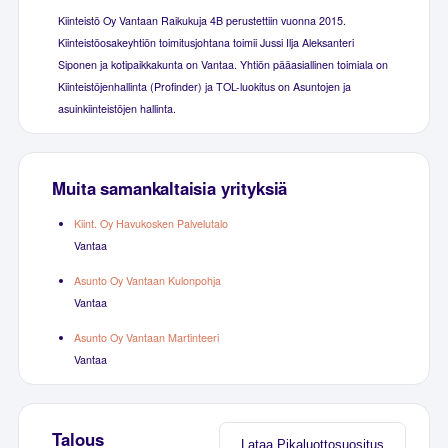
Kiinteistö Oy Vantaan Raikukuja 4B perustettiin vuonna 2015.
Kiinteistöosakeyhtiön toimitusjohtana toimii Jussi Ilja Aleksanteri
Siponen ja kotipaikkakunta on Vantaa. Yhtiön pääasiallinen toimiala on
Kiinteistöjenhallinta (Profinder) ja TOL-luokitus on Asuntojen ja
asuinkiinteistöjen hallinta.
Muita samankaltaisia yrityksiä
Kiint. Oy Havukosken Palvelutalo
Vantaa
Asunto Oy Vantaan Kulonpohja
Vantaa
Asunto Oy Vantaan Martinteeri
Vantaa
Talous
Lataa Pikaluottosuositus